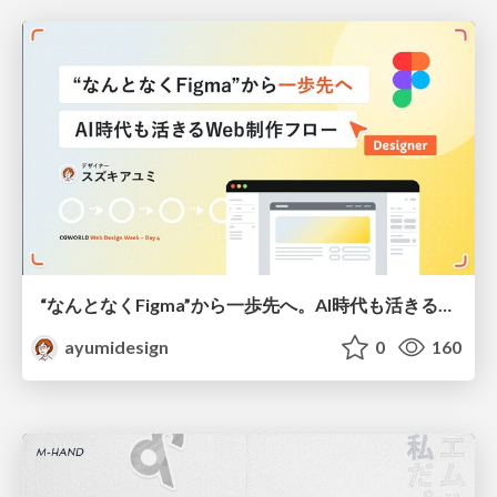
“なんとなくFigma”から一歩先へ。AI時代も活きるWeb制作フロー
ayumidesign
0
160