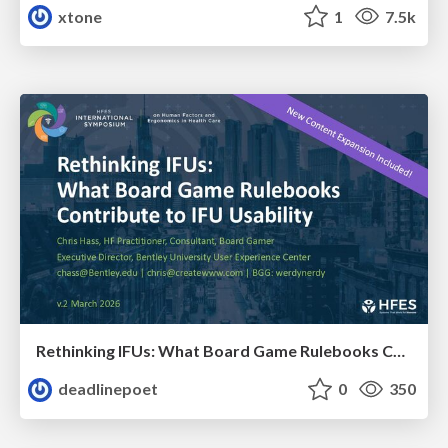
xtone
1
7.5k
Rethinking IFUs: What Board Game Rulebooks Contribute to IFU Usability
deadlinepoet
0
350