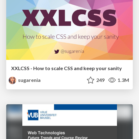
XXLCSS - How to scale CSS and keep your sanity
sugarenia
249
1.3M