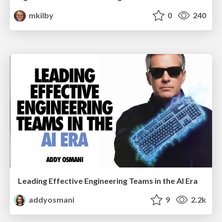
mkilby
0
240
Leading Effective Engineering Teams in the AI Era
addyosmani
9
2.2k