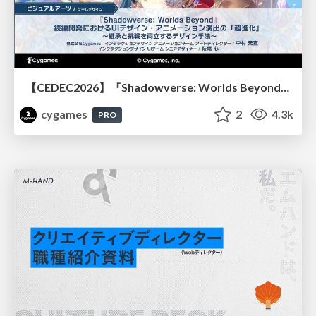
【CEDEC2026】『Shadowverse: Worlds Beyond』続編開発におけるUIデザイン・アニメーション演出の「超進化」 ～継承と挑戦を両立するデザイン手法～
cygames
2
4.3k
PRO