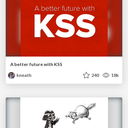
A better future with KSS
kneath
240
18k