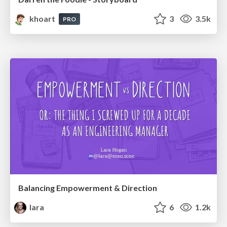
khoart
3
3.5k
PRO
Balancing Empowerment & Direction
lara
6
1.2k