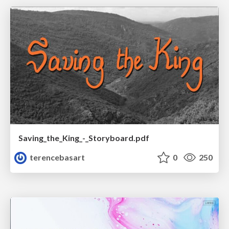
Saving_the_King_-_Storyboard.pdf
terencebasart
0
250