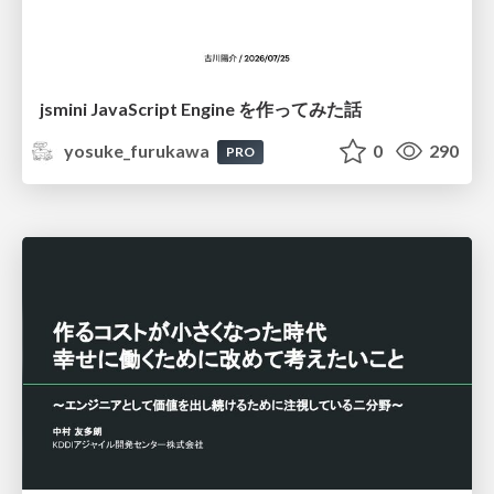
jsmini JavaScript Engine を作ってみた話
yosuke_furukawa
0
290
PRO