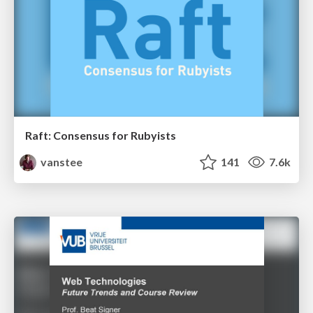
Raft: Consensus for Rubyists
vanstee
141
7.6k