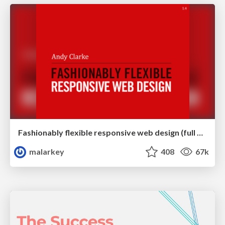
Fashionably flexible responsive web design (full day workshop)
malarkey
408
67k