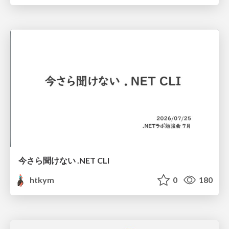
今さら聞けない .NET CLI
htkym
0
180