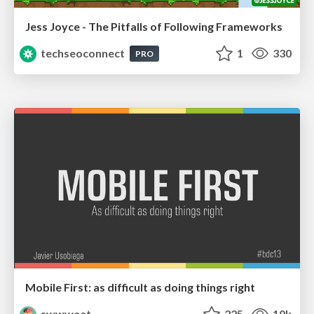
Jess Joyce - The Pitfalls of Following Frameworks
techseoconnect
1
330
PRO
Mobile First: as difficult as doing things right
swwweet
225
10k