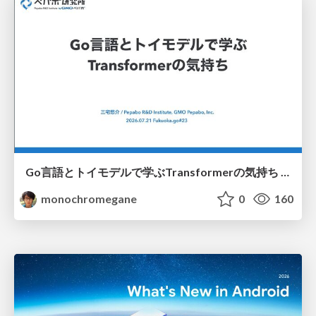
Go言語とトイモデルで学ぶTransformerの気持ち / fukuokago23-transformer
monochromegane
0
160