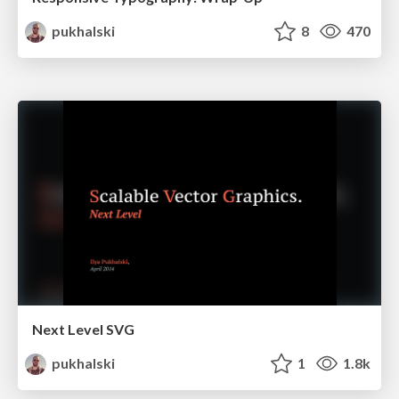
pukhalski
8
470
Next Level SVG
pukhalski
1
1.8k