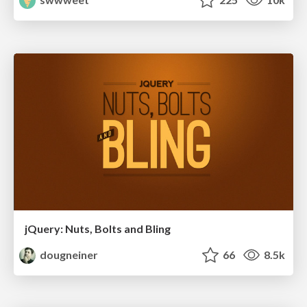
jQuery: Nuts, Bolts and Bling
dougneiner
66
8.5k