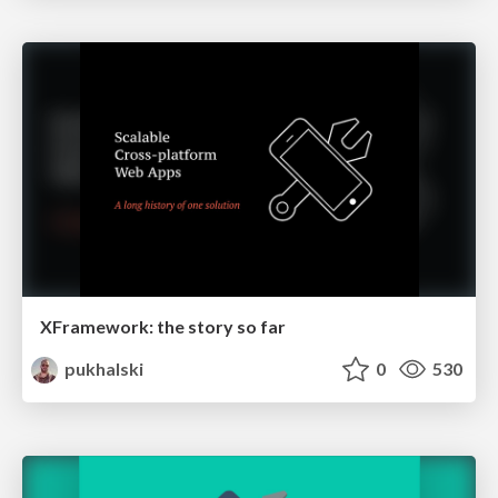
XFramework: the story so far
pukhalski
0
530