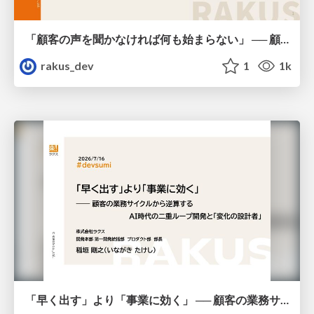
「顧客の声を聞かなければ何も始まらない」 ── 顧客の声から生まれた『AI返信補助機能』の開発プロセス / AICon2026_shikata_imai
rakus_dev
1
1k
「早く出す」より「事業に効く」 ── 顧客の業務サイクルから逆算するAI時代の二重ループ開発と「変化の設計者」 / devsumi2026