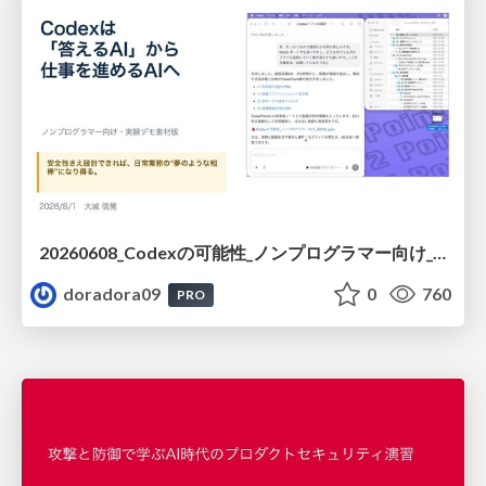
20260608_Codexの可能性_ノンプログラマー向け_大城追記
doradora09
0
760
PRO