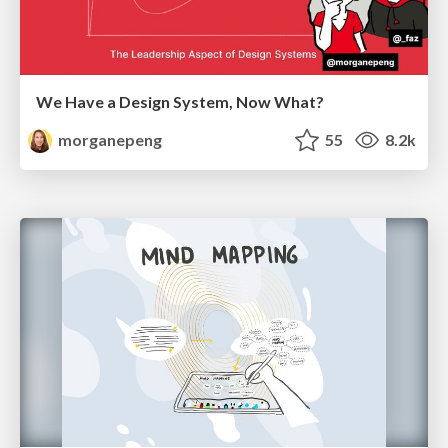
We Have a Design System, Now What?
morganepeng
55
8.2k