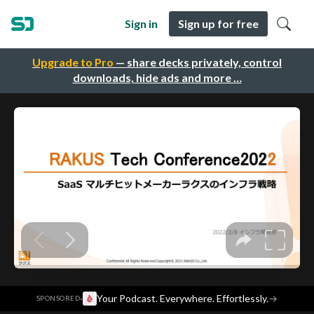
Sign in
Sign up for free
Upgrade to Pro
— share decks privately, control
downloads, hide ads and more …
·
Your Podcast. Everywhere. Effortlessly.
→
SPONSORED