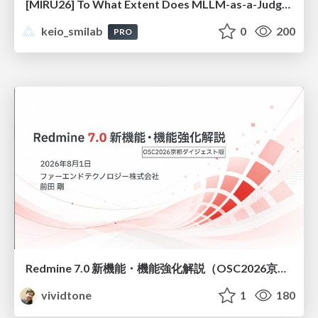
[MIRU26] To What Extent Does MLLM-as-a-Judge Exhibit Cross-Model Preference Bias?
keio_smilab
0
200
PRO
Redmine 7.0 新機能・機能強化解説（OSC2026京都ダイジェスト版）
vividtone
1
180