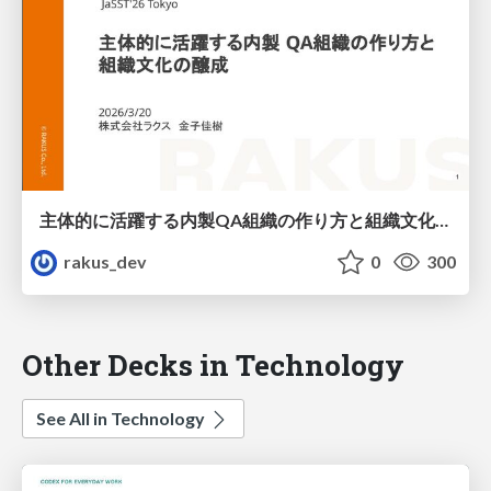
主体的に活躍する内製QA組織の作り方と組織文化の醸成 / How to Build a Proactive In-house QA Organization and Foster Its Culture
rakus_dev
0
300
Other Decks in Technology
See All in Technology