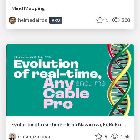
Mind Mapping
helmedeiros
1
300
PRO
Evolution of real-time – Irina Nazarova, EuRuKo, 2024
irinanazarova
9
1.5k