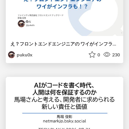
え？フロントエンドエンジニアの ワイがインフラも！？
puku0x
0
230