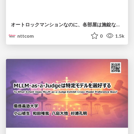
オートロックマンションなのに、各部屋は施錠なし！？ 攻撃者が組織内ネットワークで大暴れする理由 / The Front Door Is Locked, but the Rooms Are Wide Open: Why Attackers Move Freely Inside Enterprise Networks
nttcom
0
1.5k