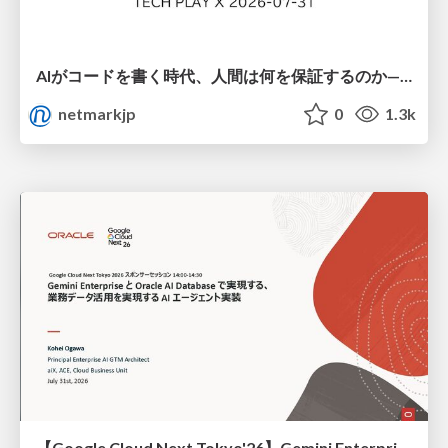
AIがコードを書く時代、人間は何を保証するのか———馬場さんと考える、開発者に求められる新しい責任と価値 - TECH PLAY
netmarkjp
0
1.3k
【Google Cloud Next Tokyo'26】Gemini Enterprise と Oracle AI Database で実現する、 業務データ活用を実現する AI エージェント実装