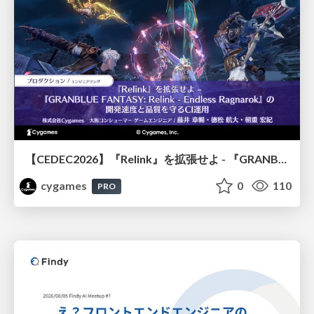
【CEDEC2026】『Relink』を拡張せよ - 『GRANBLUE FANTASY: Relink - Endless Ragnarok』の開発速度と品質を守るCI運用
cygames
0
110
PRO