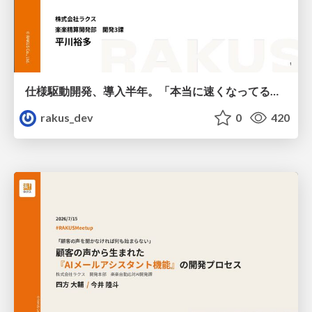
仕様駆動開発、導入半年。「本当に速くなってるの?」にデータで答える / AICon2026_hirakawa
rakus_dev
0
420