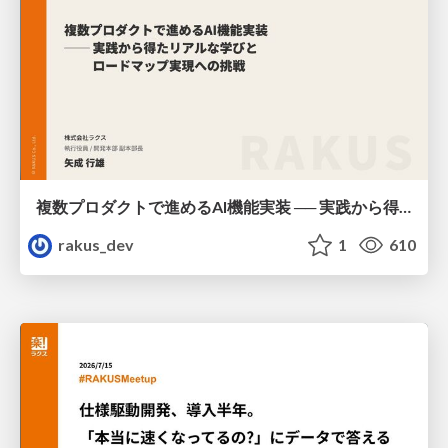
複数プロダクトで進めるAI機能実装 ── 実践から得たリアルな学びとロードマップ実現への挑戦 / AICon2026_yanari
rakus_dev
1
610