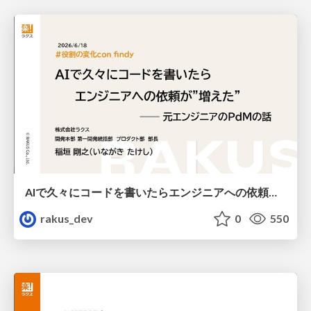
AIで久々にコードを書いたらエンジニアへの依頼が"増えた" ── 元エンジニアのPdMの話 / Using AI to Code Again After a Long Break Increased My Requests to Engineers: Insights from a Former Engineer PdM
rakus_dev
0
550