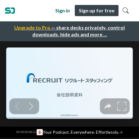
Sign in
Sign up for free
Upgrade to Pro
— share decks privately, control
downloads, hide ads and more …
·
Your Podcast. Everywhere. Effortlessly.
→
SPONSORED