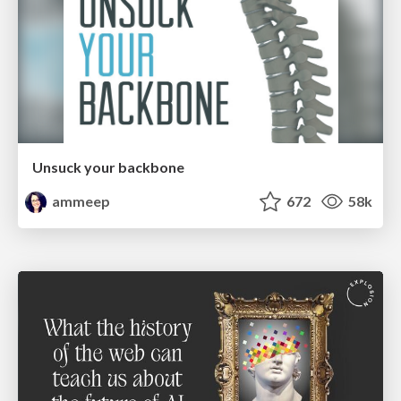
Unsuck your backbone
ammeep
672
58k