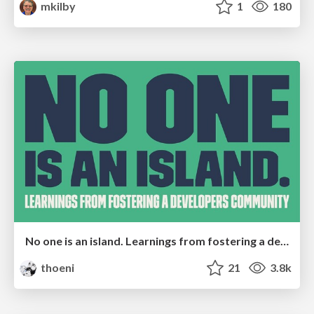
mkilby
1
180
No one is an island. Learnings from fostering a developers community.
thoeni
21
3.8k