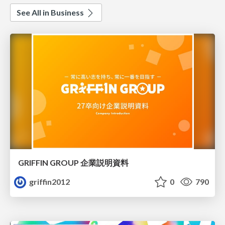
See All in Business
GRIFFIN GROUP 企業説明資料
griffin2012
0
790