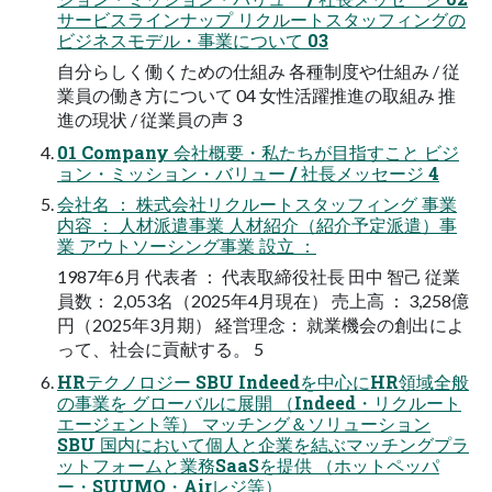
サービスラインナップ リクルートスタッフィングの
ビジネスモデル・事業について 03
自分らしく働くための仕組み 各種制度や仕組み / 従
業員の働き方について 04 女性活躍推進の取組み 推
進の現状 / 従業員の声 3
01 Company 会社概要・私たちが目指すこと ビジ
ョン・ミッション・バリュー / 社長メッセージ 4
会社名 ： 株式会社リクルートスタッフィング 事業
内容 ： 人材派遣事業 人材紹介（紹介予定派遣）事
業 アウトソーシング事業 設立 ：
1987年6月 代表者 ： 代表取締役社長 田中 智己 従業
員数： 2,053名（2025年4月現在） 売上高 ： 3,258億
円（2025年3月期） 経営理念： 就業機会の創出によ
って、社会に貢献する。 5
HRテクノロジー SBU Indeedを中心にHR領域全般
の事業を グローバルに展開 （Indeed・リクルート
エージェント等） マッチング＆ソリューション
SBU 国内において個人と企業を結ぶマッチングプラ
ットフォームと業務SaaSを提供 （ホットペッパ
ー・SUUMO・Airレジ等）