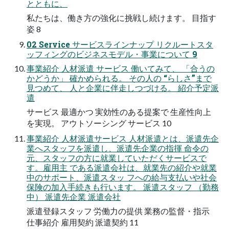
とともに、
私たちは、働き方の強化に挑戦し続けます。 目指す
姿 8
02 Service サービスラインナップ リクルートスタ
ッフィングのビジネスモデル・事業について 9
事業紹介 人材派遣 サービス 働いてみて、 「合うの
かどうか」 確かめられる。 その人の “らしさ”まで
見つめて、 人と企業に伴走しつづける。 紹介予定派
遣
サービス 最適かつ 実効性のある提案で 生産性向上
を実現。 アウトソーシング サービス 10
事業紹介 人材派遣サービス 人材派遣とは、派遣先企
業へスタッフを派遣し、派遣先企業の指揮 命令の
元、スタッフの方に就業していただくサービスで
す。雇用主 である派遣会社は、就業先の紹介や就業
中のサポート、派遣スタッ フへの給与支払いや社会
保険の加入手続きも行います。 派遣スタッフ （勤務
中） 派遣先企業 派遣会社
派遣登録スタッフ 労働力の提供 業務の監督・指示
仕事紹介 雇用契約 派遣契約 11