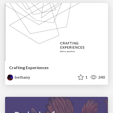
Crafting Experiences
bethany
1
240