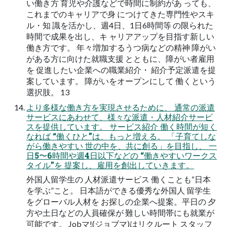
い働き方 育児や介護などで時間に制約があ っても、
これまでのキャリアで身 につけてきた専門性やスキ
ル・知 識を活かし、週4日、1日6時間等 の限られた
時間で成果を出し、キ ャリアアップを目指す新しい
働き方です。 年々増加するうつ病などの精神 障がい
がある方に向けた就職支援 とともに、障がい者雇用
を 促進したい企業への職業紹介・ 紹介予定派遣を提
案しています。 障がいをオープンにして 働くという
選択肢。 13
より多様な働き方を実現させるために、 通常の派遣
サービスにあわせて、様々な派遣・人材紹介サービ
スを提供しています。 サービス紹介 働く時間が短く
なれば “働くひと”は、もっと増える。 「子育てしな
がら働きやすい 世の中を、共に創る」を目指し、 一
日5〜6時間や週4日以下などの “働きやすいワークス
タイル”を 提案し、雇用を創出していきます。
外国人留学生の 人材派遣サービス 働くことも“日本
を学ぶ”こと。 日本語ができる優秀な外国人 留学生
をグローバル人材を お探しの企業へ提案。平日の ⼣
方や⼟日などの人員確保が 難しい時間帯にも就業が
可能です。 Jobマ!(ジョブマ)はリクルート スタッフ