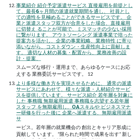
事業紹介 紹介予定派遣サービス 直接雇用を前提とし
て、最長6ヶ月間の派遣就業期間を通し、 社員とし
ての適性を見極めることができるサービスです。 企
業と派遣スタッフ双方が合意をした場合、直接雇用
に切替え ることが可能で、ミスマッチの少ない採用
に繋がります。 アウトソーシング 派遣事業で培った
提案力を活かし、企業の事業戦略、業務特性 に寄り
添いながら、コストダウン・生産性向上に貢献しま
す。 適切な人材の募集・配置から、業務改善の設
計・提案、
スムーズな移行・運用まで、あらゆるケースにお応
えする 業務委託サービスです。 12
より多様な働き方を実現させるために、 通常の派遣
サービスにあわせて、様々な派遣・人材紹介サービ
スを提供しています。 サービス紹介 若年層を対象に
した 事務職 無期雇用派遣 事務職を志望する若年層
スタッフ を無期雇用し、OAスキルや ビジネスマナ
ー研修を行った後に 企業へ派遣する、無期雇用派遣
サ
ービス。若年層の就業機会の 創出とキャリア形成に
貢献して います。 “限られた時間で成果を出す” 新し