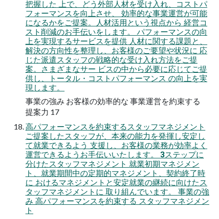
把握した 上で、どう外部人材を受け入れ、コストパ
フォーマンスを向上させ、 効率的な事業運営が可能
になるかをご提案。人材活用という視点から 経営コ
スト削減のお手伝いをします。 パフォーマンスの向
上を実現するサービスを提供 人材に関する課題と、
解決の方向性を整理し、お客様のご要望や状況に 応
じた派遣スタッフの戦略的な受け入れ方法をご提
案。さまざまなサー ビスの中から必要に応じてご提
供し、トータル・コストパフォーマンス の向上を実
現します。
事業の強み お客様の効率的な 事業運営を約束する
提案力 17
高パフォーマンスを約束するスタッフマネジメント
ご提案したスタッフが、本来の能力を発揮し安定し
て就業できるよう 支援し、お客様の業務が効率よく
運営できるようお手伝いいたします。 3ステップに
分けたスタッフマネジメント 就業初期マネジメン
ト、就業期間中の定期的マネジメント、契約終了時
に おけるマネジメントと安定就業の継続に向けたス
タッフマネジメントに 取り組んでいます。 事業の強
み 高パフォーマンスを約束する スタッフマネジメン
ト