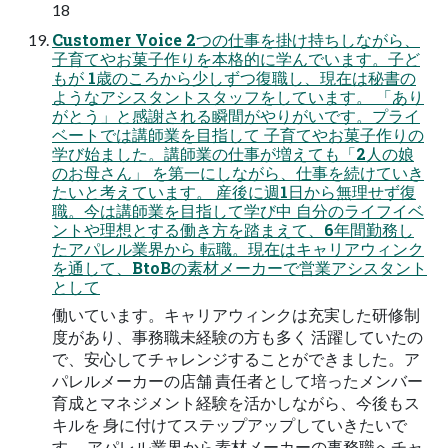
18
Customer Voice 2つの仕事を掛け持ちしながら、
子育てやお菓子作りを本格的に学んでいます。子ど
もが 1歳のころから少しずつ復職し、現在は秘書の
ようなアシスタントスタッフをしています。 「あり
がとう」と感謝される瞬間がやりがいです。プライ
ベートでは講師業を目指して 子育てやお菓子作りの
学び始ました。講師業の仕事が増えても「2人の娘
のお母さん」 を第一にしながら、仕事を続けていき
たいと考えています。 産後に週1日から無理せず復
職。今は講師業を目指して学び中 自分のライフイベ
ントや理想とする働き方を踏まえて、6年間勤務し
たアパレル業界から 転職。現在はキャリアウィンク
を通して、BtoBの素材メーカーで営業アシスタント
として
働いています。キャリアウィンクは充実した研修制
度があり、事務職未経験の方も多く 活躍していたの
で、安心してチャレンジすることができました。ア
パレルメーカーの店舗 責任者として培ったメンバー
育成とマネジメント経験を活かしながら、今後もス
キルを 身に付けてステップアップしていきたいで
す。 アパレル業界から素材メーカーの事務職へチャ