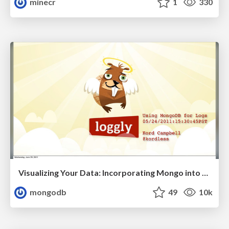
minecr
1
330
Visualizing Your Data: Incorporating Mongo into Loggly Infrastructure
mongodb
49
10k