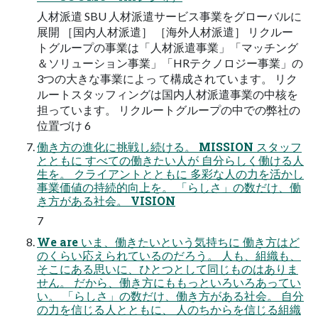
人材派遣 SBU 人材派遣サービス事業をグローバルに
展開 ［国内人材派遣］ ［海外人材派遣］ リクルー
トグループの事業は「人材派遣事業」「マッチング
＆ソリューション事業」「HRテクノロジー事業」の
3つの大きな事業によっ て構成されています。 リク
ルートスタッフィングは国内人材派遣事業の中核を
担っています。 リクルートグループの中での弊社の
位置づけ 6
働き方の進化に挑戦し続ける。 MISSION スタッフ
とともに すべての働きたい人が 自分らしく働ける人
生を。 クライアントとともに 多彩な人の力を活かし
事業価値の持続的向上を。 「らしさ」の数だけ、働
き方がある社会。 VISION
7
We are いま、働きたいという気持ちに 働き方はど
のくらい応えられているのだろう。 人も、組織も、
そこにある思いに、ひとつとして同じものはありま
せん。 だから、働き方にももっといろいろあってい
い。 「らしさ」の数だけ、働き方がある社会。 自分
の力を信じる人とともに、 人のちからを信じる組織