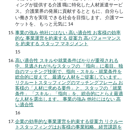
ィングが提供する介護 職に特化した人材派遣サービ
ス。 介護業界の発展に貢献するとと もに、自分らし
い働き方を実現 できる社会を目指します。 介護マー
ケットを、 もっと元気に 14
事業の強み 他社にはない 高い適合性 お客様の効率
的な 事業運営を約束する 提案力 高パフォーマンス
を 約束する スタッフ マネジメント
15
高い適合性 スキルや就業条件ばかりが重視される
中、見逃されがちなスタッフの 「指向」に着目。独
自のマッチング技術で、指向・スキル・就業条件を
総合的に捉えて、最適な人材をご提案しています。
リクルートスタッフィングのマッチングフレーム お
客様の「人材に求める要件」と、スタッフの「就業
条件」 「スキル」「指向」を、総合的にとらえ最適
な人材を選出します。 事業の強み 他社にはない 高
い適合性
16
企業の効率的な事業運営を約束する提案力 リクルー
トスタッフィングはお客様の事業戦略、経営課題を