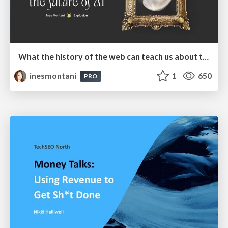
What the history of the web can teach us about the future of AI
inesmontani
1
650
PRO