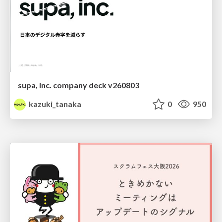
supa, inc. company deck v260803
kazuki_tanaka
0
950