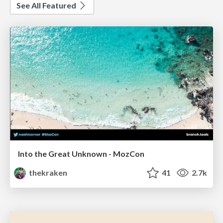
See All Featured
Into the Great Unknown - MozCon
thekraken
41
2.7k