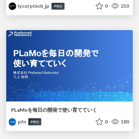
lycorptech_jp
0
210
PRO
PLaMoを毎日の開発で使い育てていく
pfn
0
180
PRO