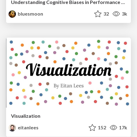
Understanding Cognitive Biases in Performance Measurement
bluesmoon
32
3k
Visualization
eitanlees
152
17k