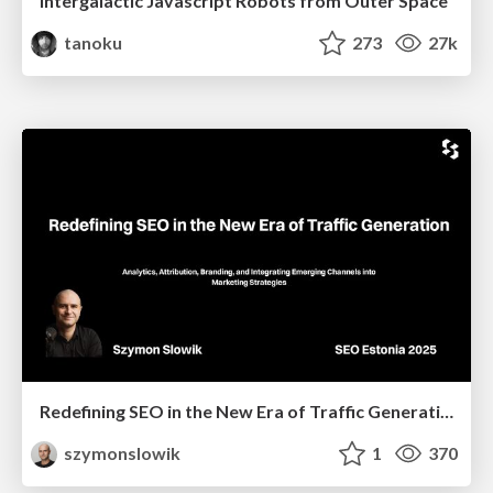
Intergalactic Javascript Robots from Outer Space
tanoku
273
27k
Redefining SEO in the New Era of Traffic Generation
szymonslowik
1
370