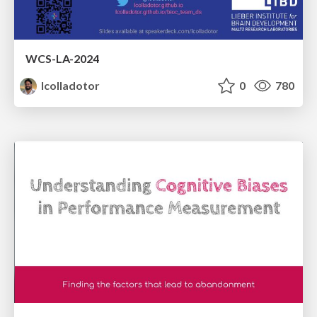
WCS-LA-2024
lcolladotor
0
780