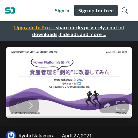
Sign in
Sign up for free
Upgrade to Pro
— share decks privately, control
downloads, hide ads and more …
Ryota Nakamura
April 27, 2021