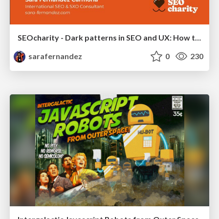
SEOcharity - Dark patterns in SEO and UX: How to avoid them and build a more ethical web
sarafernandez
0
230