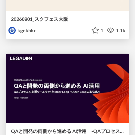
20260801_スクフェス大阪
kgnkhkr
1
1.1k
QAと開発の両側から進める AI活用 -QAプロセスAI支援ツールキットと Inner Loop / Outer Loopの取り組み-