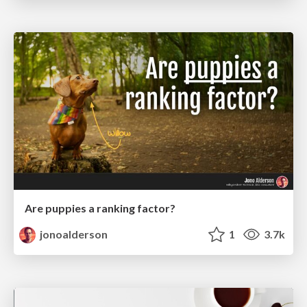
Are puppies a ranking factor?
jonoalderson
1
3.7k