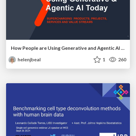
How People are Using Generative and Agentic AI to Supercharge Their Products, Projects, Services and Value Streams Today
helenjbeal
1
260