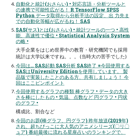
自動化と統計(おさらい) • 対応言語・分析ツールと
の連携で可能性広がる！ R TensorFlow SPSS
Python データ取得から分析手法の設定、出 力先ま
での自動化等幅が広がるね！ SAS
SAS(サス)とは(おさらい) • 統計ツールの一つ • 高性
能、高速性で優位 • Statistical Analysis System
の略 •
大手企業をはじめ世界中の教育・研究機関でも採用
統計は大学以来ですね。。。 (当時大の苦手でした)
今回は… SAS起動 SAS分析 SAS終了 ※今回使用する
SASはUniversity Editionを使用しています。 製
品版で実装したことのある方、共有しましょう！ 今
回はここピンポイント
今回使用するグラフの種類 棒グラフ • データの大き
さを棒にしたもの • 気温、点数など 円グラフ • 円状
のグラフ •
構成比、割合など
今回のお題(棒グラフ、円グラフ) 昨年放送(2019年)
され、超ちびっこに大人気のアニメシリーズ(〇リ〇
ュア) 番組最後に流れる星座占いのランキングで、