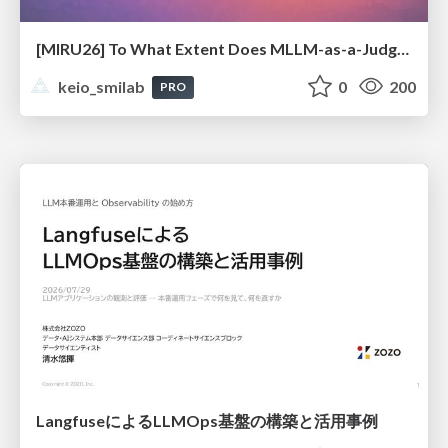
[MIRU26] To What Extent Does MLLM-as-a-Judge Exhibit Cross-Model Preference Bias?
keio_smilab
0
200
PRO
LangfuseによるLLMOps基盤の構築と活用事例