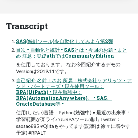
Transcript
SAS(統計ツール)を自動化 してみよう第2弾
目次 • 自動化と統計 • SASとは • 今回のお題 • まと
め 注意：UiPathではCommunityEdition
を使用しております。 なお今回紹介するデモの
Versionは2019.11です。
自己紹介 名前：さお 所属：株式会社ケアリッツ・ア
ンド・パートナーズ • 現在使用ツール：
RPA(UiPath) • 現在勉強中：
RPA(AutomationAnywhere)、 • SAS、
OracleDatabase等 •
使用(したい)言語：Python(勉強中) • 最近の出来事：
学習範囲が某ライバルRPAツール進出 Twitter：
saosao885 ※Qiitaもやってます(記事は 徐々に増やす
予定) #RPALT