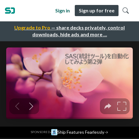
Sign in
Sign up for free
Upgrade to Pro
— share decks privately, control
downloads, hide ads and more …
·
Ship Features Fearlessly
→
SPONSORED