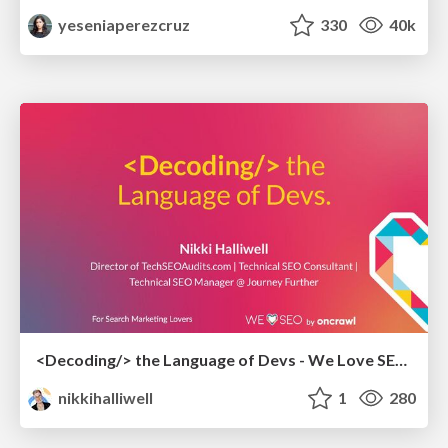
yeseniaperezcruz
330
40k
<Decoding/> the Language of Devs - We Love SEO 2024
nikkihalliwell
1
280