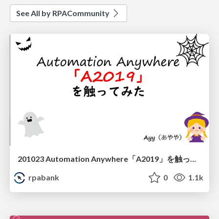
See All by RPACommunity
201023 Automation Anywhere「A2019」を触ってみた Ayy
rpabank
0
1.1k