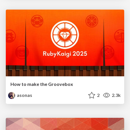
How to make the Groovebox
asonas
2
2.3k