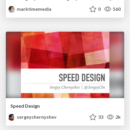
marktimemedia
0
560
Speed Design
sergeychernyshev
33
2k