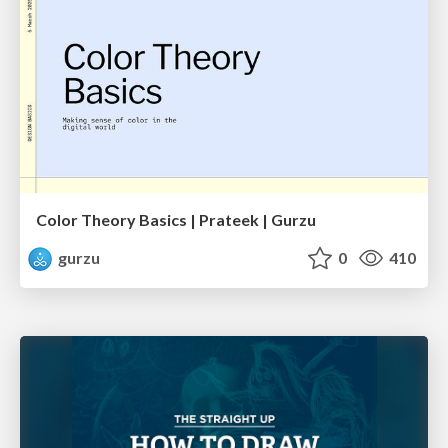
Color Theory Basics | Prateek | Gurzu
gurzu
0
410