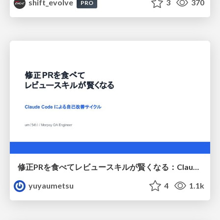
shift_evolve
3
370
PRO
修正PRを食べてレビュースキルが賢くなる：Claude Codeによる自己改善サイクル
yuyaumetsu
4
1.1k