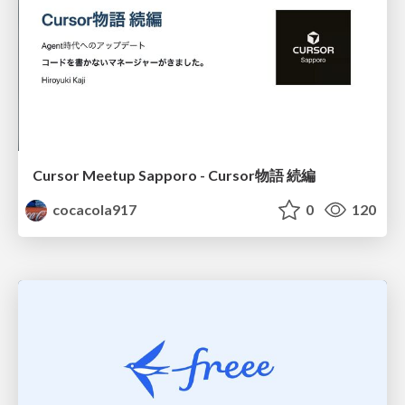
Cursor Meetup Sapporo - Cursor物語 続編
cocacola917
0
120