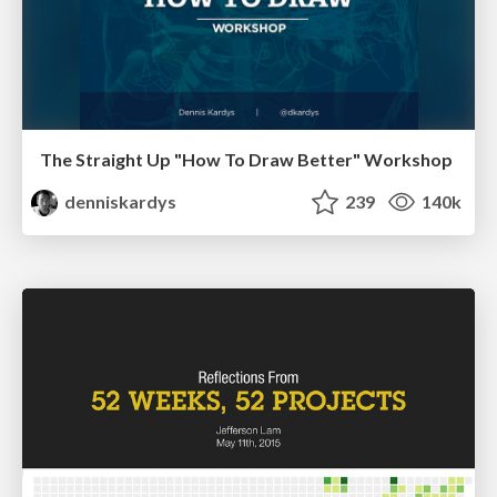
The Straight Up "How To Draw Better" Workshop
denniskardys
239
140k