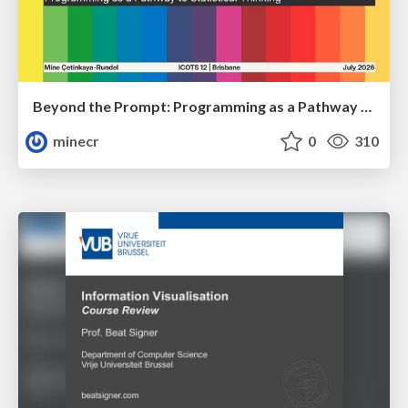
Beyond the Prompt: Programming as a Pathway to Statistical Thinking
minecr
0
310