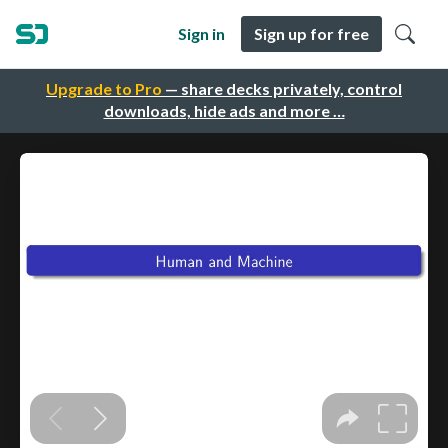
Sign in
Sign up for free
Upgrade to Pro
— share decks privately, control
downloads, hide ads and more …