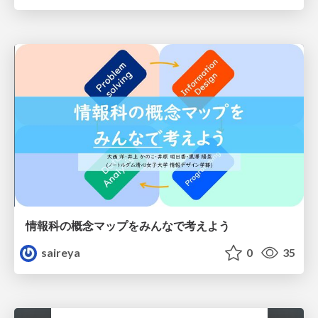
情報科の概念マップをみんなで考えよう
saireya
0
35