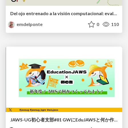
Del ojo entrenado a la visión computacional: evaluación de la severidad de enfermedades
emdelponte
0
110
JAWS-UG初心者支部#81 GWにEduJAWSと何か作ろうもくもく会！