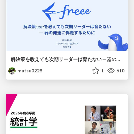
解決策を教えても次期リーダーは育たない ─ 器の発達に伴走するために / Partnering with leaders in their vertical development
matsu0228
1
610