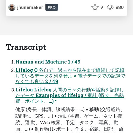
jnunemaker
9
880
PRO
Transcript
Human and Machine 1 / 49
Lifelog Q 各自で、過去から現在まで継続して記録
しているデータを列挙せよ ※ 電子データでの記録で
なくても良い 2 / 49
Lifelog Lifelog 人間の日々の行動や活動を記録し
たデータ Examples of lifelog • 家計 (収支、光熱
費、ポイント、…) •
健康 (身長、体調、診断結果、…) • 移動 (交通経路、
訪問地、GPS、…) • 活動 (学習、ゲーム、ネット接
続、運 動、Web 検索、予定、タスク、写真、 動
画、…) • 制作物 (レポート、作文、宿題、日記、 旅