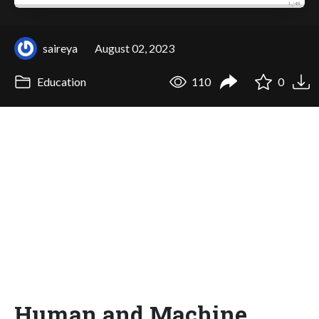
saireya
August 02, 2023
Education
110
0
Human and Machine