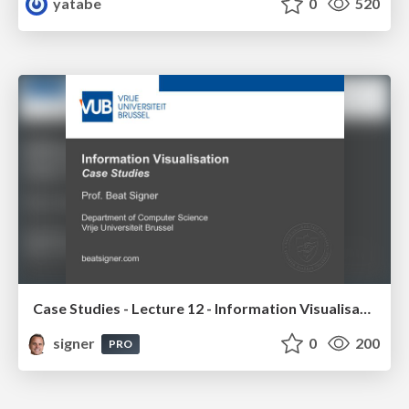
yatabe
0
520
Case Studies - Lecture 12 - Information Visualisation (4019538FNR)
signer
0
200
PRO