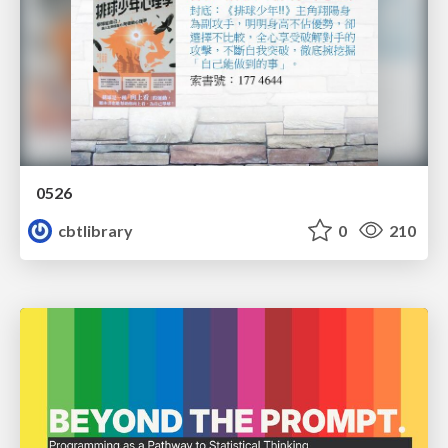
0526
cbtlibrary
0
210