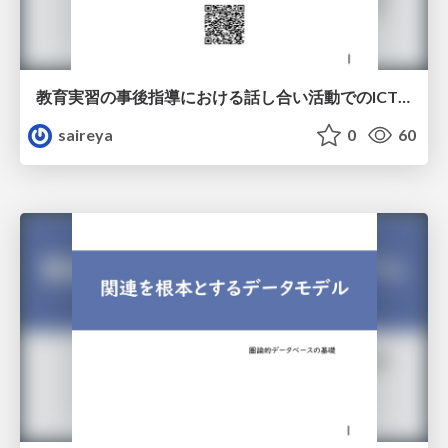
教育実習の事後指導における話し合い活動でのICT活用
saireya
0
60