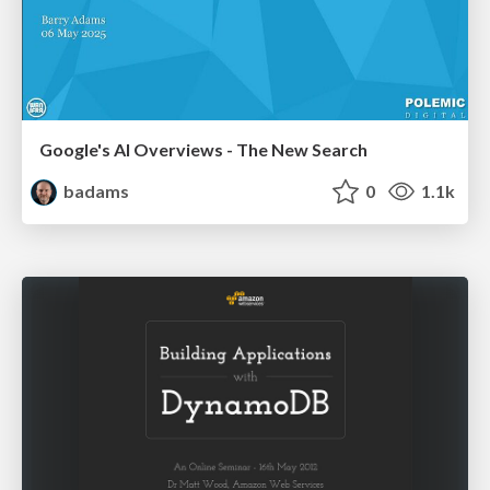
Google's AI Overviews - The New Search
badams
0
1.1k