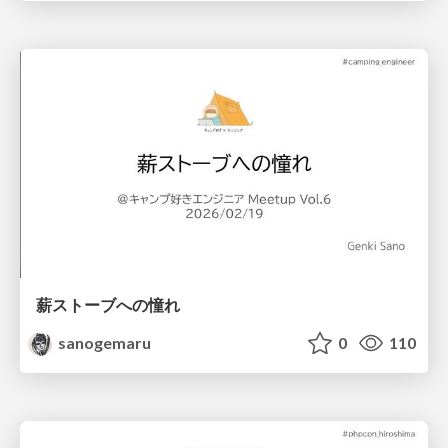
薪ストーブへの憧れ
sanogemaru
0
110