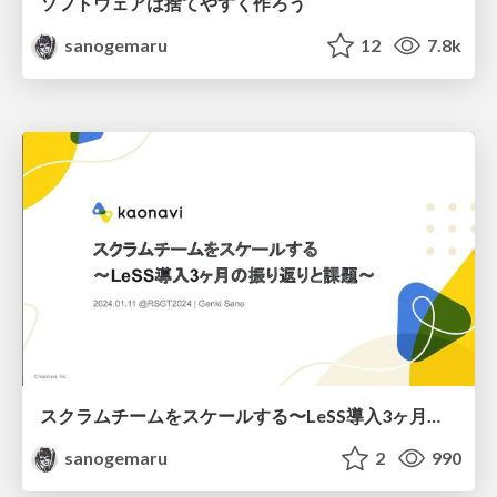
ソフトウェアは捨てやすく作ろう
sanogemaru
12
7.8k
スクラムチームをスケールする〜LeSS導入3ヶ月の振り返りと課題〜
sanogemaru
2
990