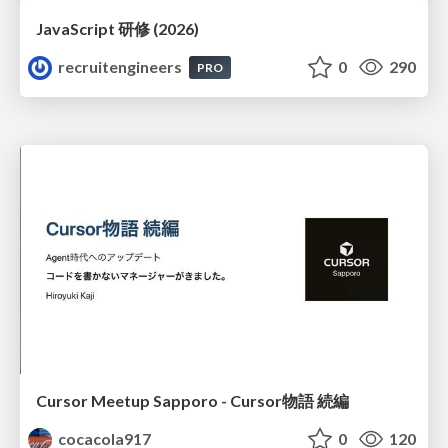
JavaScript 研修 (2026)
recruitengineers
0
290
PRO
Cursor Meetup Sapporo - Cursor物語 続編
cocacola917
0
120