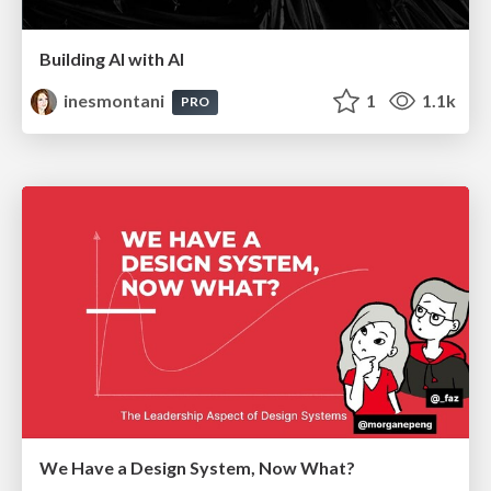
Building AI with AI
inesmontani
1
1.1k
PRO
We Have a Design System, Now What?