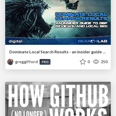
Dominate Local Search Results - an insider guide to GBP, reviews, and Local SEO
greggifford
0
250
PRO