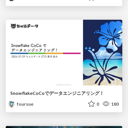
SnowflakeCoCoでデータエンジニアリング！
foursue
0
180