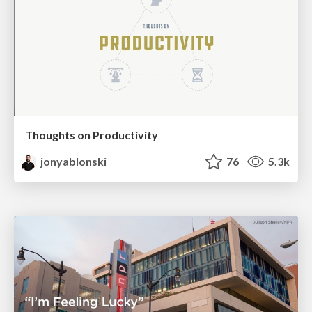
Thoughts on Productivity
jonyablonski
76
5.3k