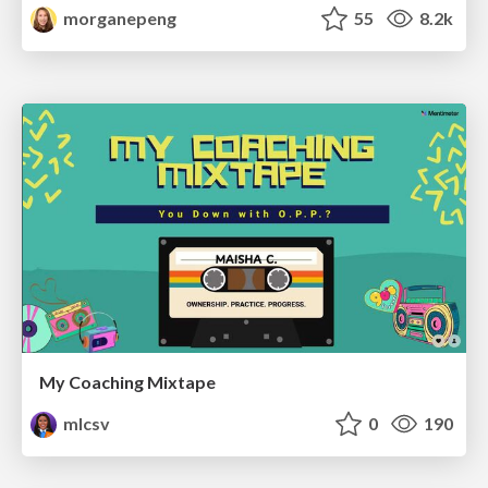
morganepeng
55
8.2k
My Coaching Mixtape
mlcsv
0
190