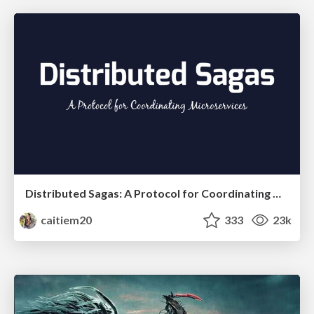
Distributed Sagas: A Protocol for Coordinating Microservices
caitiem20
333
23k