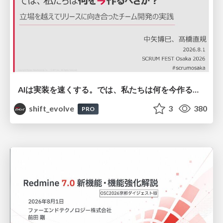
AIは実装を速くする。では、私たちは何を今作るべきか？－立場を越えてリリースに向き合ったチーム開発の実践 / 20260801 Hiromi Nakaya and Naoki Takahashi
shift_evolve
3
380
PRO