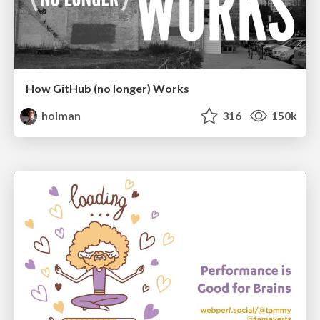
How GitHub (no longer) Works
holman
316
150k