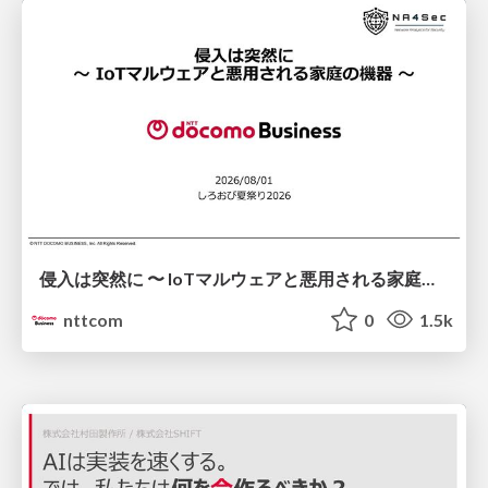
侵入は突然に 〜 IoTマルウェアと悪用される家庭の機器 ～ / When Intrusion Strikes: IoT Malware and the Abuse of Home Devices
nttcom
0
1.5k