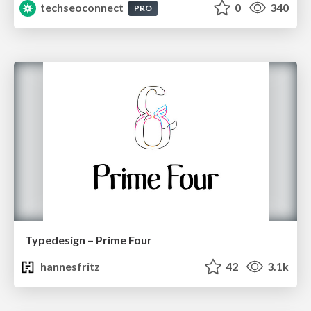
techseoconnect
0
340
PRO
Typedesign – Prime Four
hannesfritz
42
3.1k