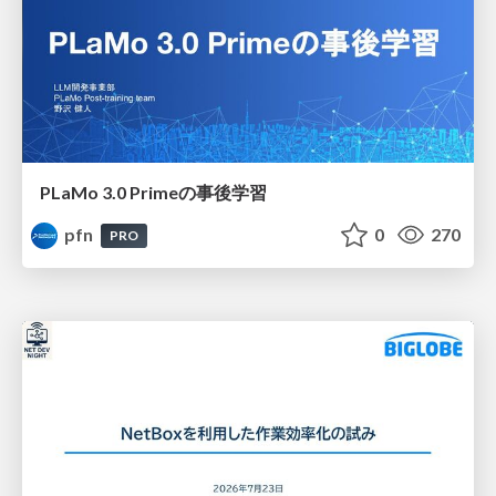
PLaMo 3.0 Primeの事後学習
pfn
0
270
PRO