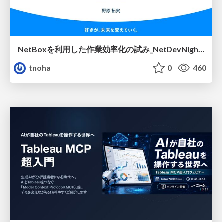
NetBoxを利用した作業効率化の試み_NetDevNight4
tnoha
0
460