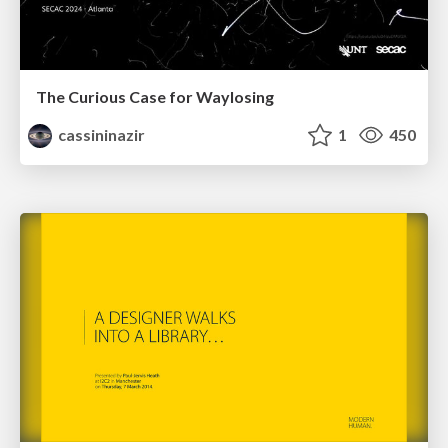
The Curious Case for Waylosing
cassininazir
1
450