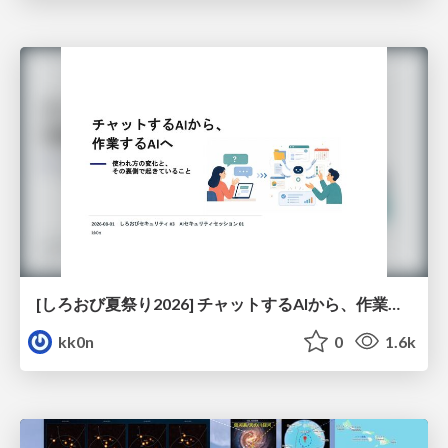
[しろおび夏祭り2026] チャットするAIから、作業するAIへ - 使われ方の変化と、その裏側で起きていること
kk0n
0
1.6k