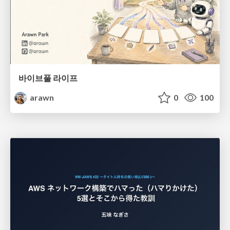
바이브풀 라이프
arawn
0
100