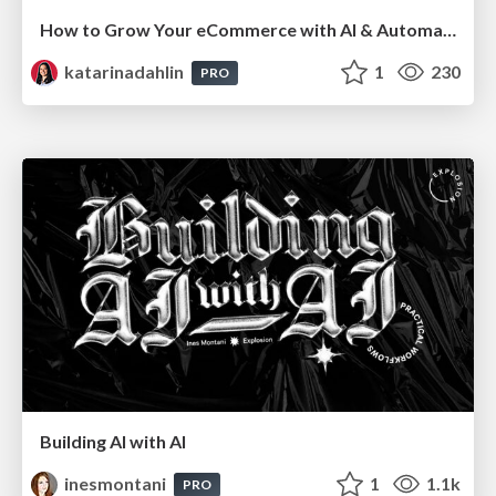
How to Grow Your eCommerce with AI & Automation
katarinadahlin
1
230
PRO
Building AI with AI
inesmontani
1
1.1k
PRO