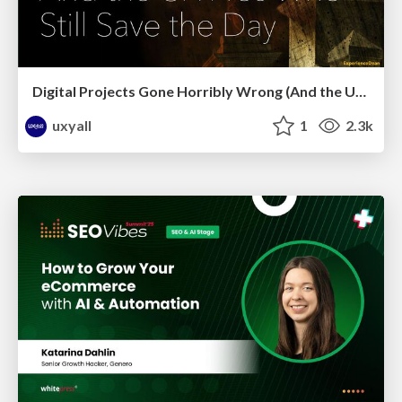
Digital Projects Gone Horribly Wrong (And the UX Pros Who Still Save the Day) - Dean Schuster
uxyall
1
2.3k