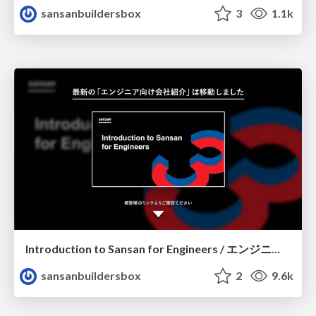
sansanbuildersbox
3
1.1k
Introduction to Sansan for Engineers / エンジニア向け会社紹介
sansanbuildersbox
2
9.6k