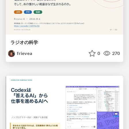
ラジオの科学
frievea
0
270