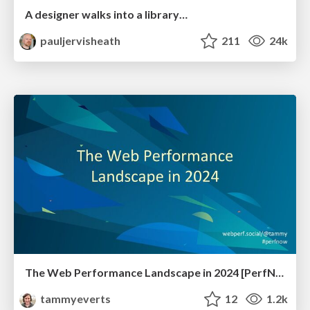
A designer walks into a library…
pauljervisheath
211
24k
The Web Performance Landscape in 2024 [PerfNow 2024]
tammyeverts
12
1.2k