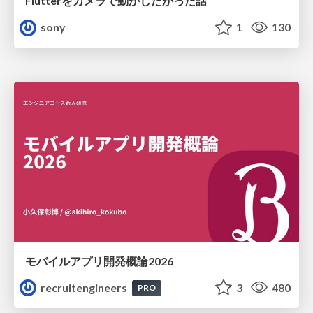
Flutterをカメラで動かしたかった話
sony
1
130
モバイルアプリ開発概論2026
recruitengineers
3
480
PRO