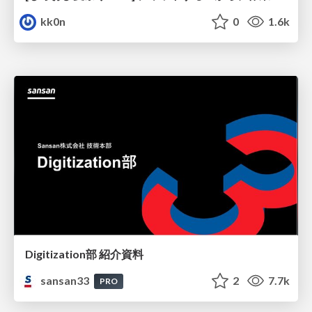
kk0n
0
1.6k
Digitization部 紹介資料
sansan33
2
7.7k
PRO