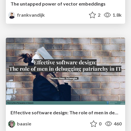
The untapped power of vector embeddings
frankvandijk
2
1.8k
Effective software design: The role of men in debugging patriarchy in IT @ Voxxed Days AMS
baasie
0
460