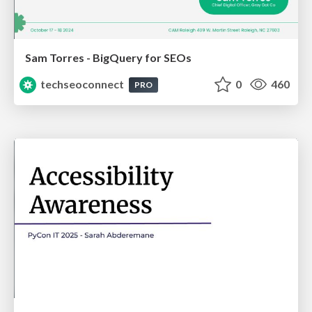
Sam Torres - BigQuery for SEOs
techseoconnect
0
460
PRO