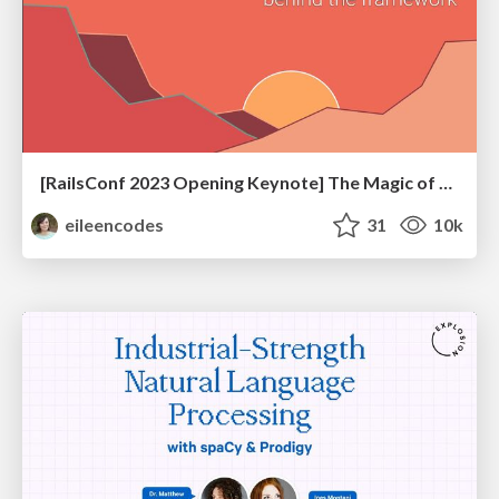
[RailsConf 2023 Opening Keynote] The Magic of Rails
eileencodes
31
10k