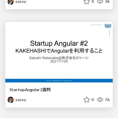
sassy
0
36
StartupAngular2資料
sassy
0
76