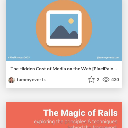
The Hidden Cost of Media on the Web [PixelPalooza 2025]
tammyeverts
2
430