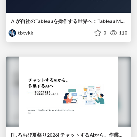
AIが自社のTableauを操作する世界へ：Tableau MCP超入門
tbtykk
0
110
[しろおび夏祭り2026] チャットするAIから、作業するAIへ - 使われ方の変化と、その裏側で起きていること