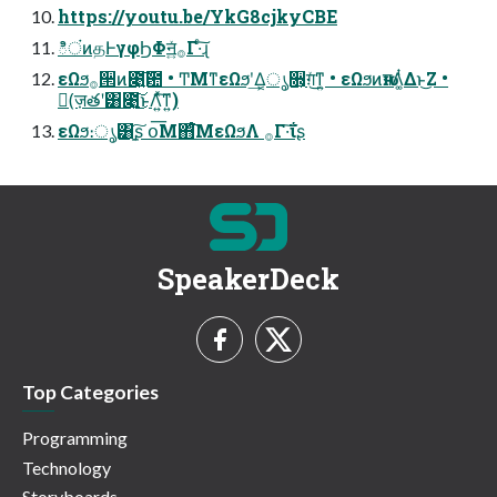
https://youtu.be/YkG8cjkyCBE
ిंͷதͰγφϦΦॻ͍ͯ࡞Γ·ͨ͠ɻ
εΩϧ࡞੒ͷ೉͍͠఺ • ͲΜͳεΩϧʹ͢Δ͔ൃ૝͕ग़ͯ͜ͳ͍ • εΩϧͷԋग़Λ͚ͭΔͱ͜Ζ •
(ٕज़తʹ͸೉͍͜͠ͱΛ͍ͯ͠ͳ͍)
εΩϧ։ൃ͸ָ͍͠ʂ օ͞Μ΋ͨ͘͞ΜεΩϧΛ ࡞Γ·͠ΐ͏ʂ
SpeakerDeck
Top Categories
Programming
Technology
Storyboards