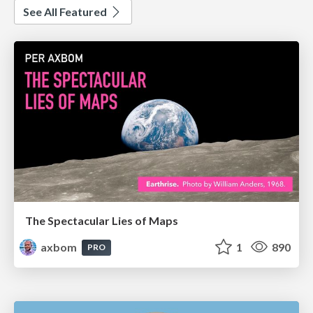
See All Featured
The Spectacular Lies of Maps
axbom
1
890
PRO