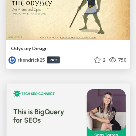
Odyssey Design
rkendrick25
2
750
PRO