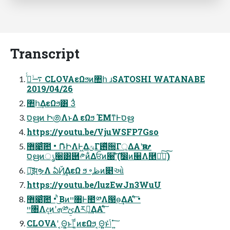
Transcript
࠷ۙ࡞ͬͨ CLOVAεΩϧͷ঺հ ɹSATOSHI WATANABE
2019/04/26
঺հ͢ΔεΩϧ͸ 3ͭ
סഋͷ Ի಄ΛͱΔ εΩϧ ΈΜͳͰסഋ
https://youtu.be/VjuWSFP7Gso
޻෉ͨ͠఺ • ޮՌԻΛͰ͖ΔݶΓ࢖ͬͯ੝Γ্͕ΔΑ͏ʹԋग़ •
סഋͷൃ੠͸཈༲ͷ͋Δਓͷ੠ʹͨ͠(ࣗ෼ͷ੠Λ࿥Իͯ͠ྲྀͨ͠)
৽͍͠झຯΛ ఏҊ͢ΔεΩ ϧ ৽ֶظͷ௅ઓ
https://youtu.be/luzEwJn3WuU
޻෉ͨ͠఺ • ͪ͜Βͷײ৘Ͱ಺༰Λ൓ө͢ΔΑ͏ʹͨ͠ •
ײ৘Λද͢ͷʹܗ༰ࢺΛར༻͢ΔΑ͏ʹͨ͠
CLOVAʹ ͔Θ͍͍ͱݴ͏ ͚ͩͷεΩϧ ͔Θ͍͍ͱݴͬͯ΄ ͍͠