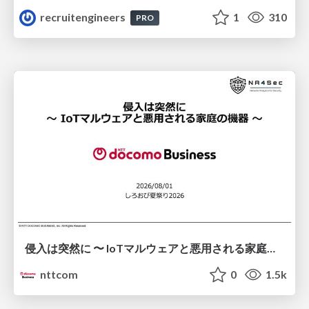
recruitengineers
1
310
PRO
侵入は突然に 〜 IoTマルウェアと悪用される家庭の機器 ～ / When Intrusion Strikes: IoT Malware and the Abuse of Home Devices
nttcom
0
1.5k