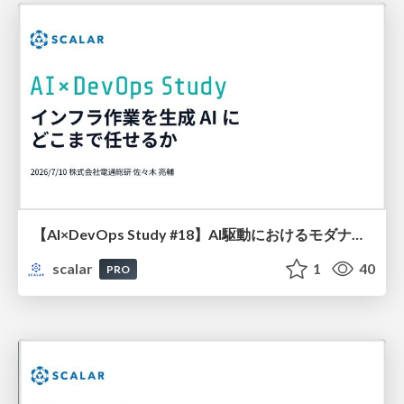
【AI×DevOps Study #18】AI駆動におけるモダナイゼーション by Claude CodeとAI活用のヒント
scalar
1
40
PRO