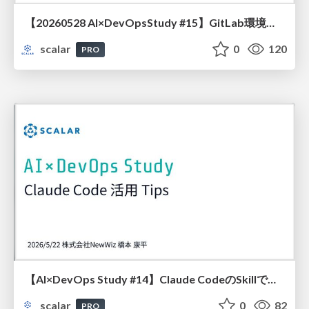
【20260528 AI×DevOpsStudy #15】GitLab環境で脆弱性の検知からAIによる修正（MR作成）、チャット通知までを自動化する仕組み
scalar
0
120
PRO
【AI×DevOps Study #14】Claude CodeのSkillで開発体験を変える話
scalar
0
82
PRO