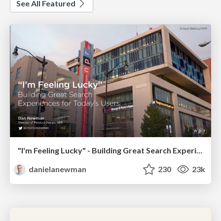
See All Featured
"I'm Feeling Lucky" - Building Great Search Experiences for Today's Users (#IAC19)
danielanewman
230
23k