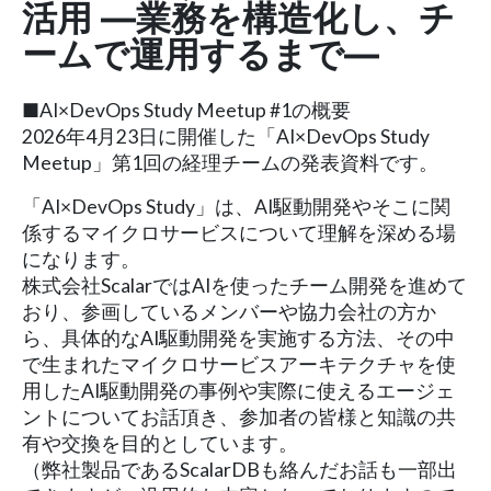
活用 ―業務を構造化し、チ
ームで運用するまで―
■AI×DevOps Study Meetup #1の概要
2026年4月23日に開催した「AI×DevOps Study
Meetup」第1回の経理チームの発表資料です。
「AI×DevOps Study」は、AI駆動開発やそこに関
係するマイクロサービスについて理解を深める場
になります。
株式会社ScalarではAIを使ったチーム開発を進めて
おり、参画しているメンバーや協力会社の方か
ら、具体的なAI駆動開発を実施する方法、その中
で生まれたマイクロサービスアーキテクチャを使
用したAI駆動開発の事例や実際に使えるエージェ
ントについてお話頂き、参加者の皆様と知識の共
有や交換を目的としています。
（弊社製品であるScalarDBも絡んだお話も一部出