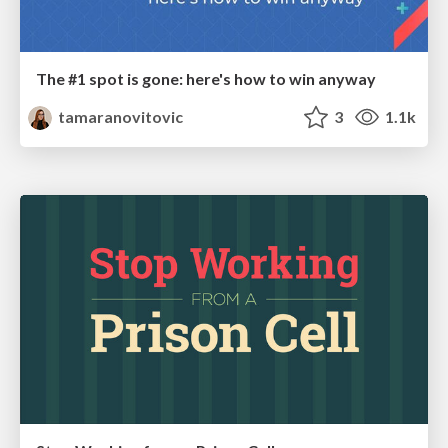
The #1 spot is gone: here's how to win anyway
tamaranovitovic
3
1.1k