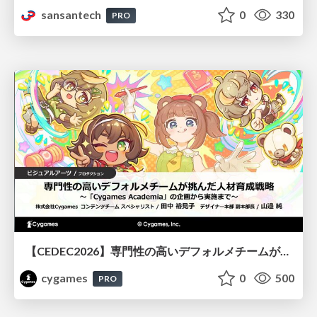
sansantech
0
330
PRO
【CEDEC2026】専門性の高いデフォルメチームが挑んだ人材育成戦略 〜Cygames Academiaの企画から実施まで〜
cygames
0
500
PRO