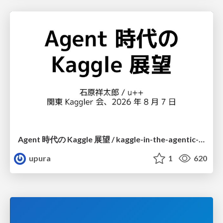
Agent 時代の Kaggle 展望 / kaggle-in-the-agentic-era
upura
1
620