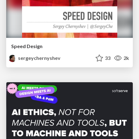
Speed Design
sergeychernyshev
33
2k