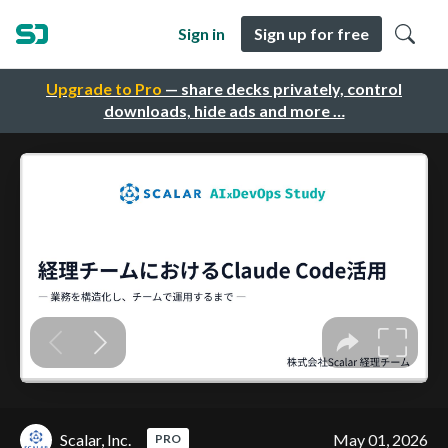
Sign in
Sign up for free
Upgrade to Pro
— share decks privately, control
downloads, hide ads and more …
Scalar, Inc.
May 01, 2026
PRO