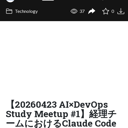
Technology
37
0
【20260423 AI×DevOps
Study Meetup #1】経理チ
ームにおけるClaude Code