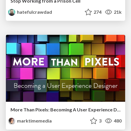
Stop Working from a Prison Cell
hatefulcrawdad
274
21k
More Than Pixels: Becoming A User Experience Designer
marktimemedia
3
480