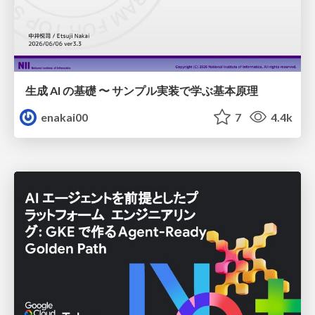
生成 AI の基礎 〜 サンプル実装で学ぶ基本原理
enakai00
7
4.4k