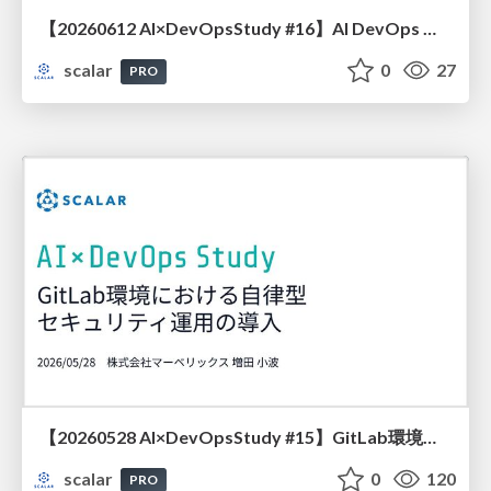
【20260612 AI×DevOpsStudy #16】AI DevOps の基盤を作ってみたら、設計は人間の仕事だとわかった話
scalar
0
27
PRO
【20260528 AI×DevOpsStudy #15】GitLab環境で脆弱性の検知からAIによる修正（MR作成）、チャット通知までを自動化する仕組み
scalar
0
120
PRO