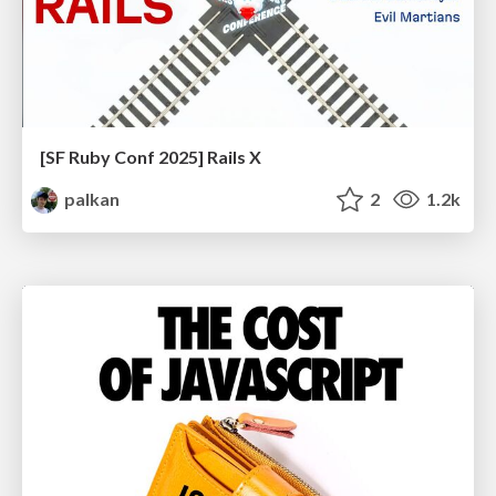
[SF Ruby Conf 2025] Rails X
palkan
2
1.2k