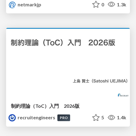
netmarkjp
0
1.3k
制約理論（ToC）入門 2026版
recruitengineers
5
1.4k
PRO