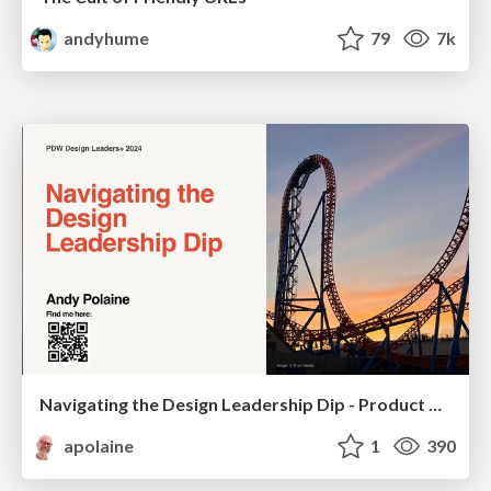
andyhume
79
7k
Navigating the Design Leadership Dip - Product Design Week Design Leaders+ Conference 2024
apolaine
1
390