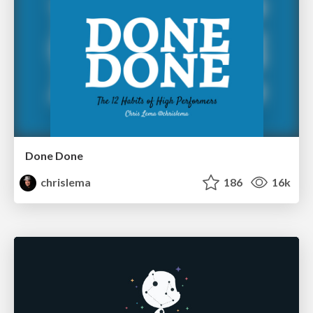
Done Done
chrislema
186
16k