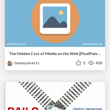
The Hidden Cost of Media on the Web [PixelPalooza 2025]
tammyeverts
2
430