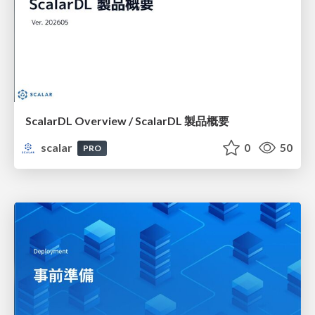
ScalarDL Overview / ScalarDL 製品概要
scalar
0
50
PRO