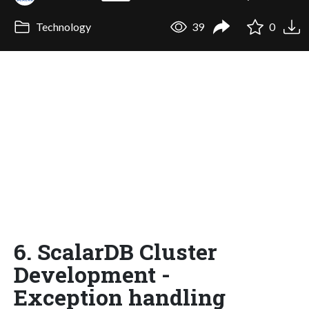
Technology
39
0
6. ScalarDB Cluster
Development -
Exception handling