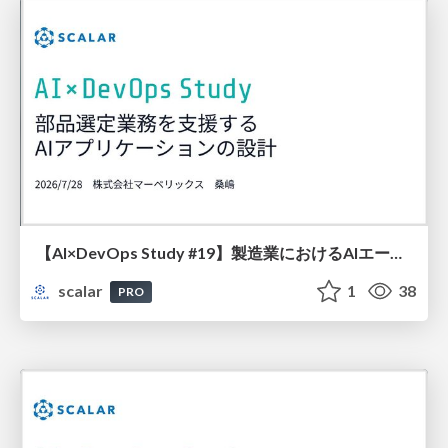
【AI×DevOps Study #19】製造業におけるAIエージェント活用！RAG/ScalarDBで支える部品選定支援システム
scalar
1
38
PRO