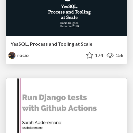
YesSQL, Process and Tooling at Scale
rocio
174
15k