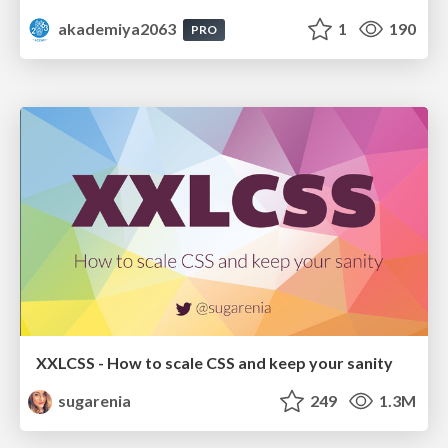
akademiya2063
1
190
PRO
XXLCSS - How to scale CSS and keep your sanity
sugarenia
249
1.3M