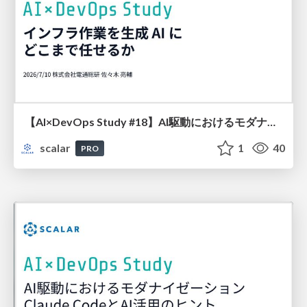
【AI×DevOps Study #18】AI駆動におけるモダナイゼーション by Claude CodeとAI活用のヒント
scalar
1
40
PRO