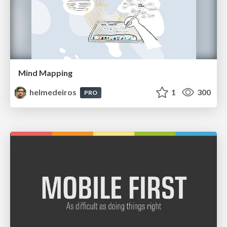
Mind Mapping
helmedeiros
1
300
PRO