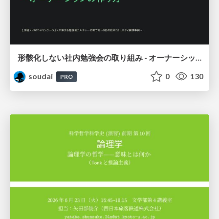
形骸化しない社内勉強会の取り組み - オーナーシップの作り方 / In-house study session
soudai
0
130
PRO