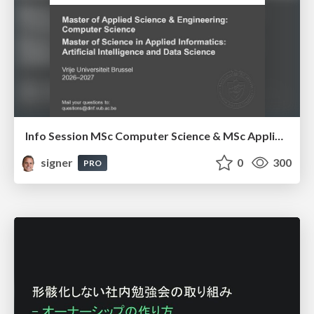
Info Session MSc Computer Science & MSc Applied Informatics
signer
0
300
PRO