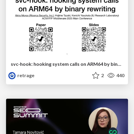
svc-hook: hooking system calls on ARM64 by binary rewriting
retrage
2
440