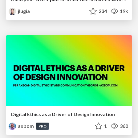
jlugia
234
19k
Digital Ethics as a Driver of Design Innovation
axbom
1
360
PRO