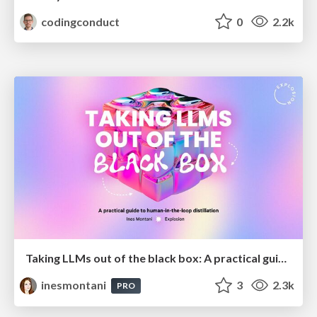
codingconduct
0
2.2k
Taking LLMs out of the black box: A practical guide to human-in-the-loop distillation
inesmontani
3
2.3k
PRO