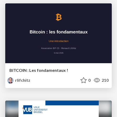
BITCOIN : Les fondamentaux !
rlifchitz
0
210