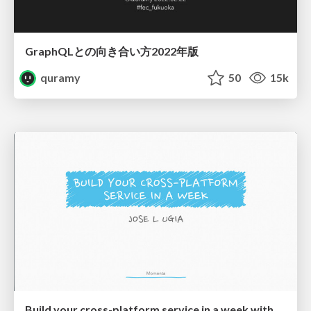
GraphQLとの向き合い方2022年版
quramy
50
15k
Build your cross-platform service in a week with App Engine