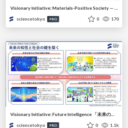
Visionary Initiative: Materials-Positive Society — Evolving “Things,” empowering a positive society | Science Tokyo
sciencetokyo
0
170
PRO
Visionary Initiative: Future Intelligence 「未来の知性と社会の礎を築く」｜Science Tokyo（東京科学大学）
sciencetokyo
0
1.1k
PRO