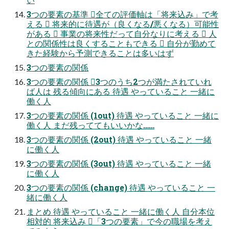
3つの要素の基準 全ての評価軸は「将来込み」で考
える  将来的に待遇が（良くなる/悪くなる）可能性
がある  事業の将来性だって自分なりに考える  人
との関係性は良くすることもできる  自分が勤めて
きた経験から予測できることは多いはず
3つの要素の関係
3つの要素の関係 3つのうち2つが満たされていれ
ば人は 残る傾向にある 待遇 やっていること 一緒に
働く人
3つの要素の関係 (1out) 待遇 やっていること 一緒に
働く人 まだ残っててもいいかな……
3つの要素の関係 (2out) 待遇 やっていること 一緒
に働く人
3つの要素の関係 (3out) 待遇 やっていること 一緒
に働く人
3つの要素の関係 (change) 待遇 やっていること 一
緒に働く人
まとめ 待遇 やっていること 一緒に働く人 自分本位
相対的 将来込み 「3つの要素」で今の職場を考え