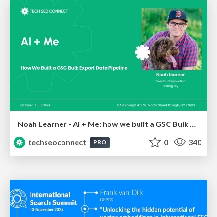
Noah Learner - AI + Me: how we built a GSC Bulk Export data pipeline
techseoconnect
0
340
PRO