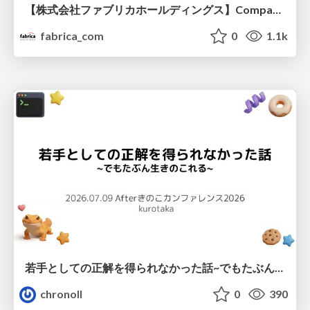
【株式会社ファブリカホールディングス】Company deck
fabrica_com
0
1.1k
若手としての正解を得られなかった話~でもたぶん生きのこれる~
chronoll
0
390