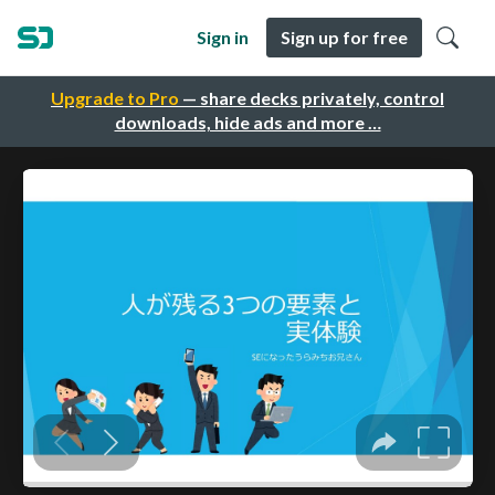
Sign in
Sign up for free
Upgrade to Pro
— share decks privately, control
downloads, hide ads and more …