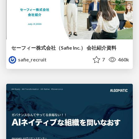
セーフィー株式会社（Safie Inc.） 会社紹介資料
safie_recruit
7
460k