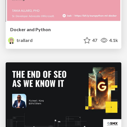
Docker and Python
trallard
47
4.1k