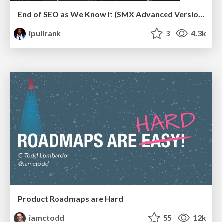
End of SEO as We Know It (SMX Advanced Version)
ipullrank
3
4.3k
Product Roadmaps are Hard
iamctodd
55
12k