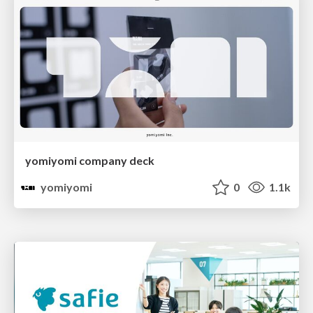
yomiyomi company deck
yomiyomi
0
1.1k