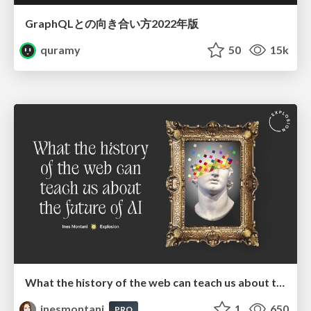
GraphQLとの向き合い方2022年版
quramy
50
15k
What the history of the web can teach us about the future of AI
inesmontani
1
650
PRO