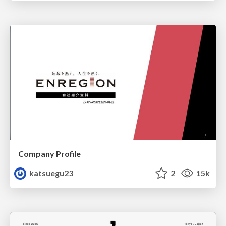
Company Profile
katsuegu23
2
15k