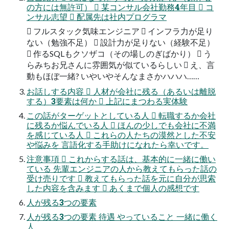
の方には無許可）  某コンサル会社勤務4年目  コ
ンサル志望  配属先は社内プログラマ
 フルスタック気味エンジニア  インフラ力が足り
ない（勉強不足）  設計力が足りない（経験不足）
 作るSQLもクソザコ（その場しのぎばかり）  う
らみちお兄さんに雰囲気が似ているらしい  え、言
動もほぼ一緒? いやいやそんなまさかハハハ……
お話しする内容  人材が会社に残る（あるいは離脱
する）3要素は何か  上記にまつわる実体験
この話がターゲットとしている人  転職するか会社
に残るか悩んでいる人  ほんの少しでも会社に不満
を感じている人  これらの人たちの漠然とした不安
や悩みを 言語化する手助けになれたら幸いです。
注意事項  これからする話は、基本的に一緒に働い
ている 先輩エンジニアの人から教えてもらった話の
受け売りです  教えてもらった話を元に自分が思索
した内容を含みます  あくまで個人の感想です
人が残る3つの要素
人が残る3つの要素 待遇 やっていること 一緒に働く
人