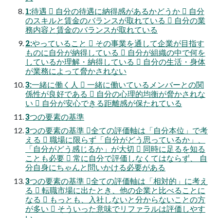
1:待遇  自分の待遇に納得感があるかどうか  自分
のスキルと賃金のバランスが取れている  自分の業
務内容と賃金のバランスが取れている
2:やっていること  その事業を通して企業が目指す
ものに自分が納得している  自分が組織の中で何を
しているか理解・納得している  自分の生活・身体
が業務によって脅かされない
3:一緒に働く人  一緒に働いているメンバーとの関
係性が良好である  自分の心理的均衡が脅かされな
い  自分が安心できる距離感が保たれている
3つの要素の基準
3つの要素の基準 全ての評価軸は「自分本位」で考
える  職場に限らず「自分がどう思っているか」、
「自分がどう感じるか」が大切  同時に足るを知る
ことも必要  常に自分で評価しなくてはならず、 自
分自身にちゃんと問いかける必要がある
3つの要素の基準 全ての評価軸は「相対的」に考え
る  転職市場に出たとき、他の企業と比べることに
なる  もっとも、入社しないと分からないことの方
が多い  そういった意味でリファラルは評価しやす
い