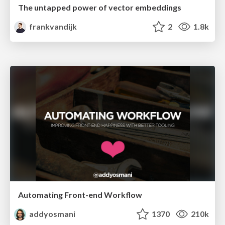
The untapped power of vector embeddings
frankvandijk
2
1.8k
Automating Front-end Workflow
addyosmani
1370
210k