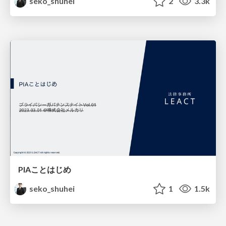
seko_shuhei
2
3.3k
PIAことはじめ
seko_shuhei
1
1.5k