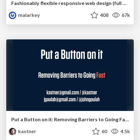
Fashionably flexible responsive web design (full day workshop)
malarkey
408
67k
Put a Button on it: Removing Barriers to Going Fast.
kastner
60
4.5k