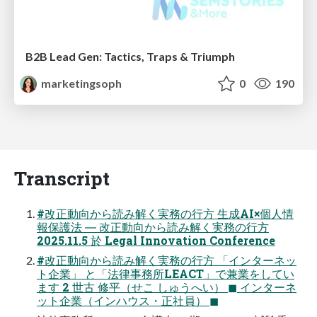
B2B Lead Gen: Tactics, Traps & Triumph
marketingsoph
0
190
Transcript
#改正動向から読み解く実務の行方 生成AI×個人情
報保護法 ― 改正動向から読み解く実務の行方
2025.11.5 於 Legal Innovation Conference
#改正動向から読み解く実務の行方 「インターネッ
ト企業」 と「法律事務所LEACT」で兼業をしてい
ます 2 世古 修平（せこ しゅうへい） ◼ インターネ
ット企業（インハウス・正社員） ◼