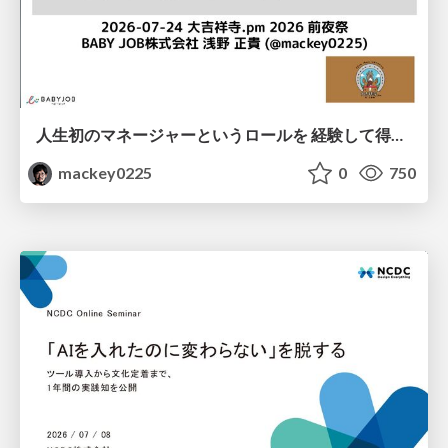
人生初のマネージャーというロールを 経験して得たもの・失ったもの / Reflections on My First Manager Role
mackey0225
0
750