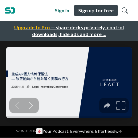
Sign in
Sign up for free
Upgrade to Pro
— share decks privately, control
downloads, hide ads and more …
·
Your Podcast. Everywhere. Effortlessly.
→
SPONSORED