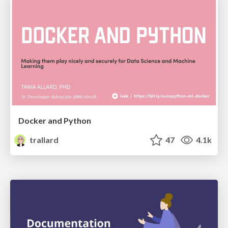
Docker and Python
trallard
47
4.1k