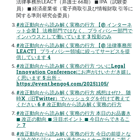
法律事務所LEACT（弁護士 66期） ◼ IPA（試験委
員） ◼ 経済産業省（電子商取引及び情報財取 引等に
関する準則 研究会委員）
#改正動向から読み解く実務の行方 【@ インターネ
ット企業】 法務部門ではなく、プライバシー部門で
インハウスとして働いています 3 投影のみ
#改正動向から読み解く実務の行方 【@ 法律事務所
LEACT】 プライバシー領域に絞ってサービスを提
供しています 4
#改正動向から読み解く実務の行方 ついにLegal
Innovation Conferenceにお声がけいただき嬉し
く思います 5 出所：
https://event.bengo4.com/20251105/
#改正動向から読み解く実務の行方 感想はぜひ、随
時X（旧Twitter）でハッシュタグを付けて教えて
ください 6 # 改正動向から読み解く実務の行方
#改正動向から読み解く実務の行方 本日のお品書き
◼ 改正の動向 ◼ 注目ポイント ◼ 今日からできるこ
と 7
#改正動向から読み解く実務の行方 今日の前提とな
る論点的な話は、ぜひ過去のセミナー資料をご覧く