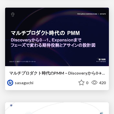
マルチプロダクト時代のPMM－Discoveryから0→1、Expansionまで フェーズで変わる期待役割とアサインの設計図
sasaguchi
0
420