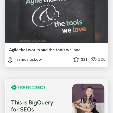
Agile that works and the tools we love
rasmusluckow
331
22k