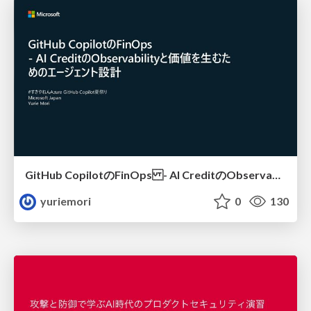
GitHub CopilotのFinOps - AI CreditのObservabilityと価値を生むためのエージェント設計
yuriemori
0
130