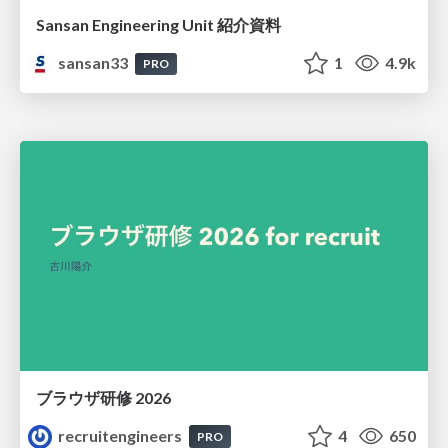
Sansan Engineering Unit 紹介資料
sansan33
1
4.9k
PRO
ブラウザ研修 2026
recruitengineers
4
650
PRO