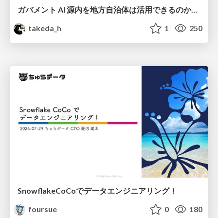
ガバメント AI 源内を地方自治体は活用できるのか 可能性と課題、期待について
takeda_h
1
250
SnowflakeCoCoでデータエンジニアリング！
foursue
0
180