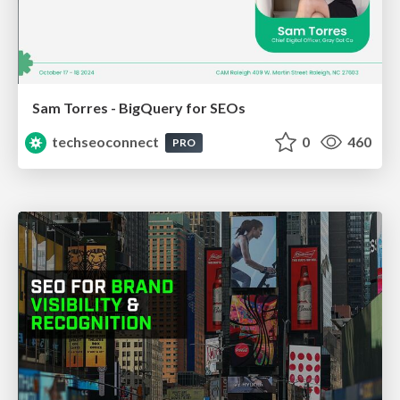
Sam Torres - BigQuery for SEOs
techseoconnect
0
460
PRO