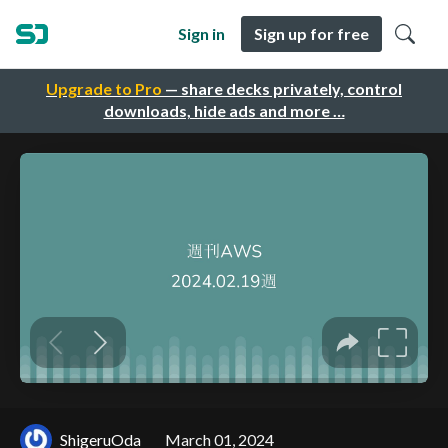
Sign in
Sign up for free
Upgrade to Pro
— share decks privately, control
downloads, hide ads and more …
ShigeruOda
March 01, 2024