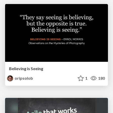
Believing is Seeing
oripsolob
1
180