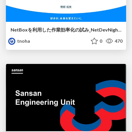
NetBoxを利用した作業効率化の試み_NetDevNight4
tnoha
0
470