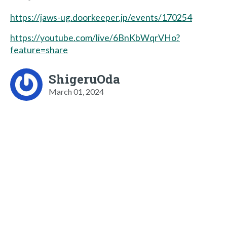
https://jaws-ug.doorkeeper.jp/events/170254
https://youtube.com/live/6BnKbWqrVHo?
feature=share
ShigeruOda
March 01, 2024