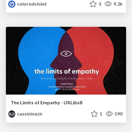
coloredviolet
3
9.2k
The Limits of Empathy - UXLibs8
cassininazir
1
590