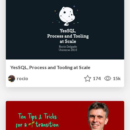
YesSQL, Process and Tooling at Scale
rocio
174
15k