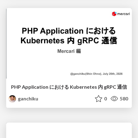
PHP Application における Kubernetes 内 gRPC 通信
ganchiku
0
580