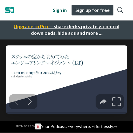
Sign in
Sign up for free
Upgrade to Pro
— share decks privately, control
downloads, hide ads and more …
·
Your Podcast. Everywhere. Effortlessly.
→
SPONSORED