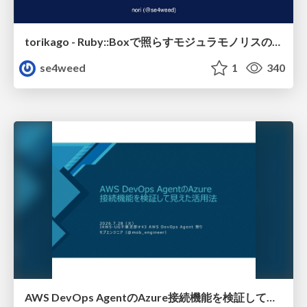
torikago - Ruby::Boxで照らすモジュラモノリスの実行境界
se4weed
1
340
AWS DevOps AgentのAzure接続機能を検証して見えた活用法／Use Cases Verified for the AWS DevOps Agent's Azure Connectivity Feature