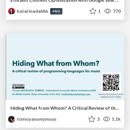
katarinadahlin
1
770
PRO
Hiding What from Whom? A Critical Review of the History of Programming languages for Music
tomoyanonymous
3
1.1k