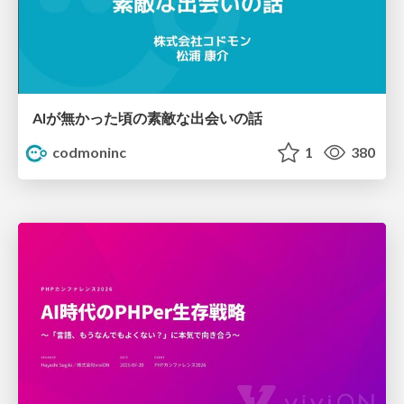
AIが無かった頃の素敵な出会いの話
codmoninc
1
380