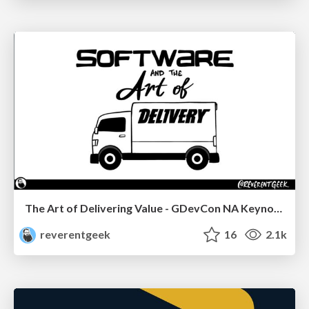
The Art of Delivering Value - GDevCon NA Keynote
reverentgeek
16
2.1k