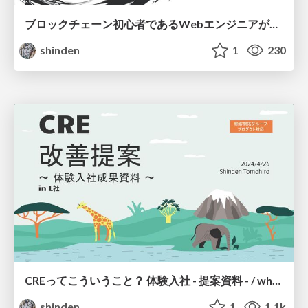
ブロックチェーン初心者であるWebエンジニアが解釈したブロックチェーンの面白さ / web-developer+alpha-blockchain
shinden
1
230
CREってこういうこと？ 体験入社 - 提案資料 - / what-is-cre-trial-employment
shinden
1
1.1k