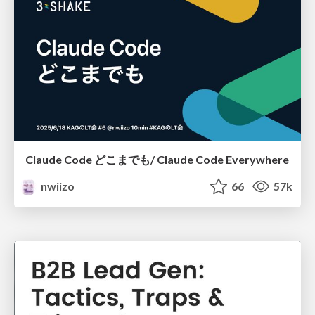
Claude Code どこまでも/ Claude Code Everywhere
nwiizo
66
57k