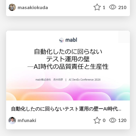
masakiokuda
1
210
自動化したのに回らないテスト運用の壁ーAI時代の品質責任と生産性
mfunaki
0
120