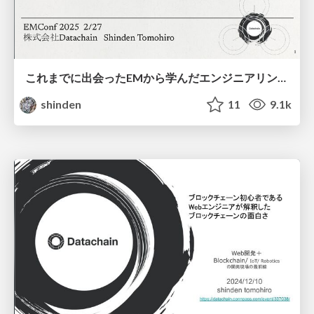
これまでに出会ったEMから学んだエンジニアリングマネージャーの仕事がレベルアップした３つの視点 - EMConf2025 / levelup my em work three perspectives- EMConf2025
shinden
11
9.1k