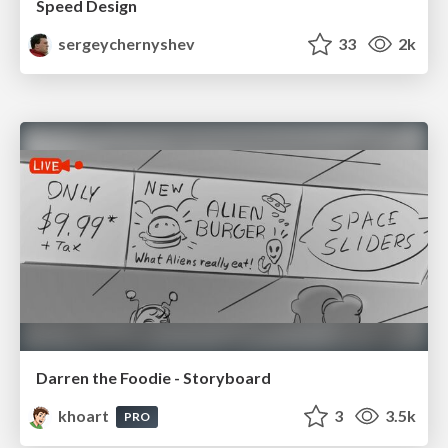
Speed Design
sergeychernyshev
33
2k
Darren the Foodie - Storyboard
khoart
3
3.5k
PRO