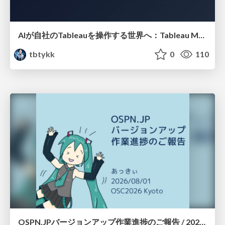
AIが自社のTableauを操作する世界へ：Tableau MCP超入門
tbtykk
0
110
OSPN.JPバージョンアップ作業進捗のご報告 / 20260801-osc26kyoto