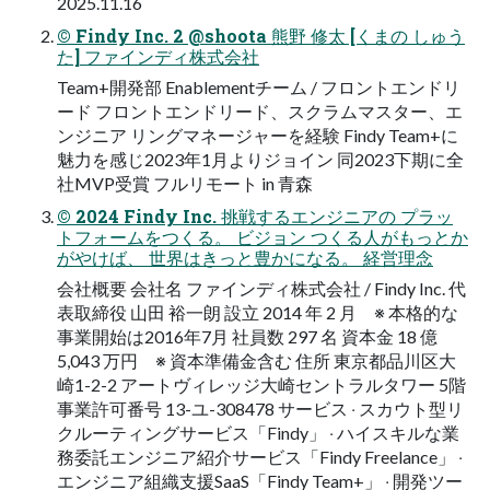
2025.11.16
© Findy Inc. 2 @shoota 熊野 修太 [くまの しゅう
た] ファインディ株式会社
Team+開発部 Enablementチーム / フロントエンドリ
ード フロントエンドリード、スクラムマスター、エ
ンジニア リングマネージャーを経験 Findy Team+に
魅⼒を感じ2023年1⽉よりジョイン 同2023下期に全
社MVP受賞 フルリモート in ⻘森
© 2024 Findy Inc. 挑戦するエンジニアの プラッ
トフォームをつくる。 ビジョン つくる⼈がもっとか
がやけば、 世界はきっと豊かになる。 経営理念
会社概要 会社名 ファインディ株式会社 / Findy Inc. 代
表取締役 ⼭⽥ 裕⼀朗 設⽴ 2014 年 2 ⽉ ※ 本格的な
事業開始は2016年7⽉ 社員数 297 名 資本⾦ 18 億
5,043 万円 ※ 資本準備⾦含む 住所 東京都品川区大
崎1-2-2 アートヴィレッジ大崎セントラルタワー 5階
事業許可番号 13-ユ-308478 サービス ‧ スカウト型リ
クルーティングサービス「Findy」 ‧ ハイスキルな業
務委託エンジニア紹介サービス「Findy Freelance」 ‧
エンジニア組織⽀援SaaS「Findy Team+」 ‧ 開発ツー