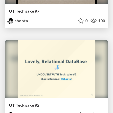
UT Tech sake #7
shoota
0
100
UT Teck sake #2