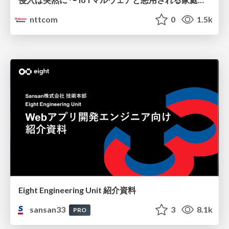
nttcom
0
1.5k
Eight Engineering Unit 紹介資料
sansan33
3
8.1k
PRO