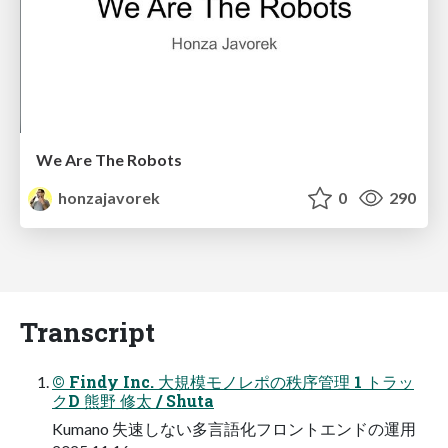
We Are The Robots
honzajavorek
0
290
Transcript
© Findy Inc. ⼤規模モノレポの秩序管理 1 トラッ
クD 熊野 修太 / Shuta
Kumano 失速しない多⾔語化フロントエンドの運⽤