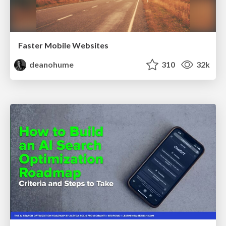
Faster Mobile Websites
deanohume
310
32k