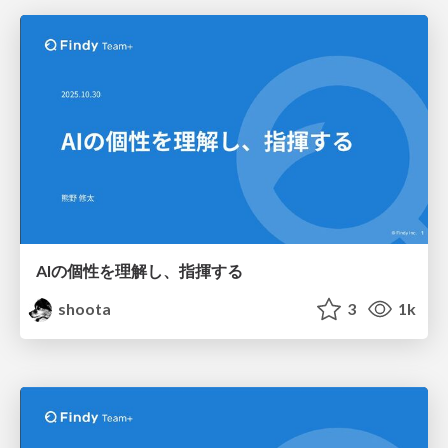
AIの個性を理解し、指揮する
shoota
3
1k