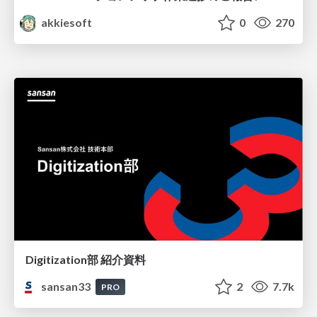
akkiesoft
0
270
Digitization部 紹介資料
sansan33
2
7.7k
PRO