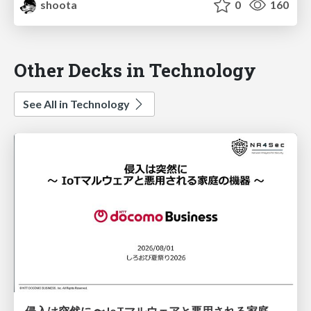
shoota
0
160
Other Decks in Technology
See All in Technology
侵入は突然に 〜 IoTマルウェアと悪用される家庭の機器 ～ / When Intrusion Strikes: IoT Malware and the Abuse of Home Devices