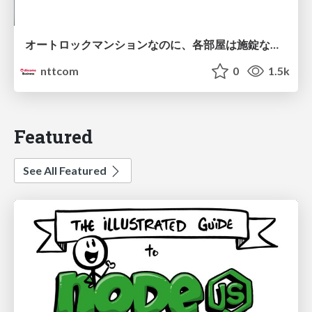
オートロックマンションなのに、各部屋は施錠なし！？ 攻撃者が組織内ネットワークで大暴れする理由 / The Front Door Is Locked, but the Rooms Are Wide Open: Why Attackers Move Freely Inside Enterprise Networks
nttcom
0
1.5k
Featured
See All Featured