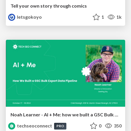
Tell your own story through comics
letsgokoyo
1
1k
Noah Learner - AI + Me: how we built a GSC Bulk Export data pipeline
techseoconnect
0
350
PRO