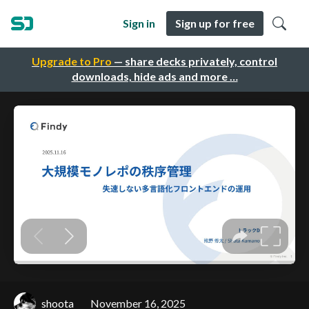
Sign in
Sign up for free
Upgrade to Pro
— share decks privately, control
downloads, hide ads and more …
shoota
November 16, 2025