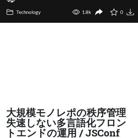
Technology
1.8k
0
大規模モノレポの秩序管理
失速しない多言語化フロン
トエンドの運用 / JSConf