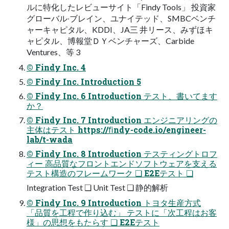
ルに特化したレビューサイト「Findy Tools」 投資家
グローバル‧ブレイン、ユナイテッド、SMBCベンチ
ャーキャピタル、KDDI、JA三 井リース、みずほキ
ャピタル、博報堂ＤＹベンチャーズ、Carbide
Ventures、等 3
© Findy Inc. 4
© Findy Inc. Introduction 5
© Findy Inc. 6 Introduction テスト、書いてます
か？
© Findy Inc. 7 Introduction エンジニアリングの
主体はテスト https://ﬁndy-code.io/engineer-
lab/t-wada
© Findy Inc. 8 Introduction テスティングトロフ
ィー ⾼品質なフロントエンドソフトウェアを⽀える
テスト構造のフレームワーク ❏ E2Eテスト ❏
Integration Test ❏ Unit Test ❏ 静的解析
© Findy Inc. 9 Introduction トヨタ⽣産⽅式
「品質を⼯程で作り込む」 テストに「次⼯程はお客
様」の思想をもたらす ❏ E2Eテスト