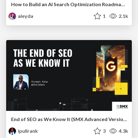
How to Build an AI Search Optimization Roadmap - Criteria and Steps to Take #SEOIRL
aleyda
1
2.1k
End of SEO as We Know It (SMX Advanced Version)
ipullrank
3
4.3k