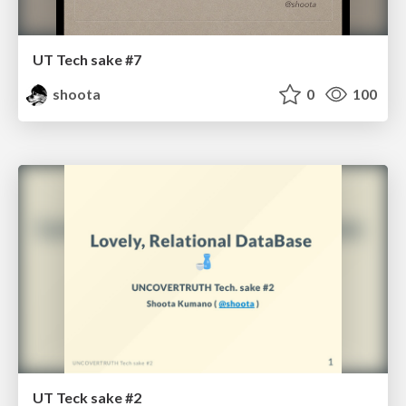
UT Tech sake #7
shoota
0
100
UT Teck sake #2