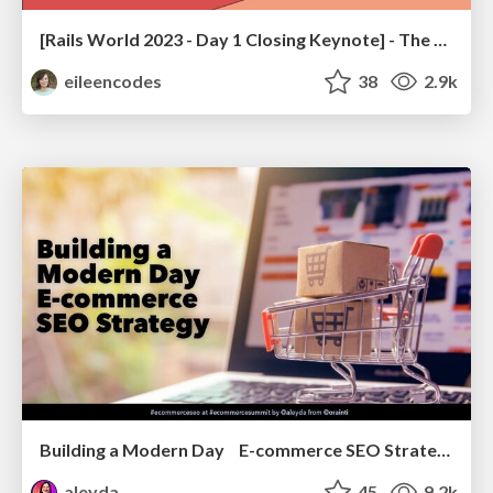
[Rails World 2023 - Day 1 Closing Keynote] - The Magic of Rails
eileencodes
38
2.9k
Building a Modern Day E-commerce SEO Strategy
aleyda
45
9.2k