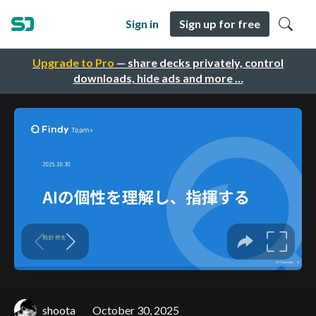
Sign in
Sign up for free
Upgrade to Pro
— share decks privately, control
downloads, hide ads and more …
shoota
October 30, 2025