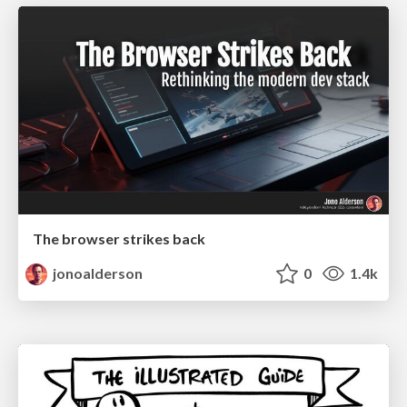
The browser strikes back
jonoalderson
0
1.4k