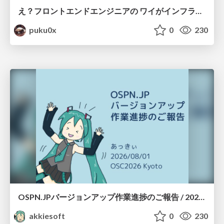
え？フロントエンドエンジニアの ワイがインフラも！？
puku0x
0
230
OSPN.JPバージョンアップ作業進捗のご報告 / 20260801-osc26kyoto
akkiesoft
0
230