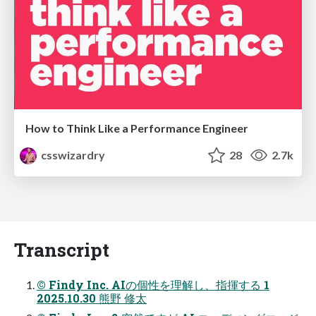
How to Think Like a Performance Engineer
csswizardry
28
2.7k
Transcript
© Findy Inc. AIの個性を理解し、指揮する 1
2025.10.30 熊野 修太