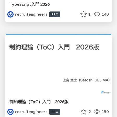
TypeScript入門 2026
recruitengineers
1
140
PRO
制約理論（ToC）入門 2026版
recruitengineers
2
150
PRO