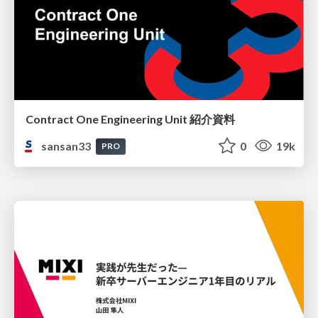
Contract One Engineering Unit 紹介資料
sansan33
0
19k
PRO