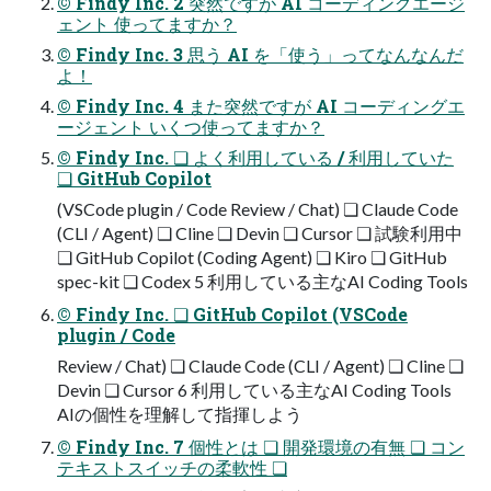
© Findy Inc. 2 突然ですが AI コーディングエージ
ェント 使ってますか？
© Findy Inc. 3 思う AI を「使う」ってなんなんだ
よ！
© Findy Inc. 4 また突然ですが AI コーディングエ
ージェント いくつ使ってますか？
© Findy Inc. ❏ よく利⽤している / 利⽤していた
❏ GitHub Copilot
(VSCode plugin / Code Review / Chat) ❏ Claude Code
(CLI / Agent) ❏ Cline ❏ Devin ❏ Cursor ❏ 試験利⽤中
❏ GitHub Copilot (Coding Agent) ❏ Kiro ❏ GitHub
spec-kit ❏ Codex 5 利⽤している主なAI Coding Tools
© Findy Inc. ❏ GitHub Copilot (VSCode
plugin / Code
Review / Chat) ❏ Claude Code (CLI / Agent) ❏ Cline ❏
Devin ❏ Cursor 6 利⽤している主なAI Coding Tools
AIの個性を理解して指揮しよう
© Findy Inc. 7 個性とは ❏ 開発環境の有無 ❏ コン
テキストスイッチの柔軟性 ❏