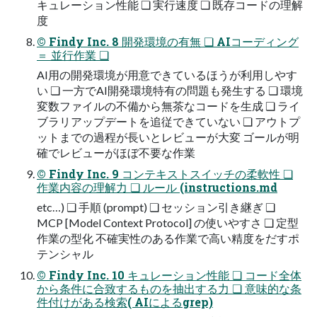
キュレーション性能 ❏ 実⾏速度 ❏ 既存コードの理解
度
© Findy Inc. 8 開発環境の有無 ❏ AIコーディング
＝ 並⾏作業 ❏
AI⽤の開発環境が⽤意できているほうが利⽤しやす
い ❏ ⼀⽅でAI開発環境特有の問題も発⽣する ❏ 環境
変数ファイルの不備から無茶なコードを⽣成 ❏ ライ
ブラリアップデートを追従できていない ❏ アウトプ
ットまでの過程が⻑いとレビューが⼤変 ゴールが明
確でレビューがほぼ不要な作業
© Findy Inc. 9 コンテキストスイッチの柔軟性 ❏
作業内容の理解⼒ ❏ ルール (instructions.md
etc…) ❏ ⼿順 (prompt) ❏ セッション引き継ぎ ❏
MCP [Model Context Protocol] の使いやすさ ❏ 定型
作業の型化 不確実性のある作業で⾼い精度をだすポ
テンシャル
© Findy Inc. 10 キュレーション性能 ❏ コード全体
から条件に合致するものを抽出する⼒ ❏ 意味的な条
件付けがある検索( AIによるgrep)