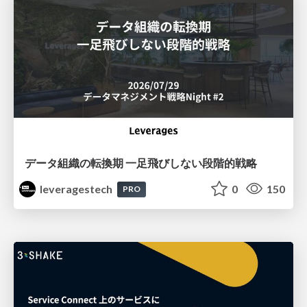
データ組織の転換期 一足飛びしない段階的戦略
leveragestech
0
150
PRO