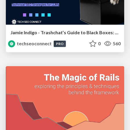
Jamie Indigo - Trashchat’s Guide to Black Boxes: Technical SEO Tactics for LLMs
techseoconnect
0
560
PRO