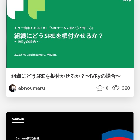
組織にどうSREを根付かせるか？〜IVRyの場合〜
abnoumaru
0
320