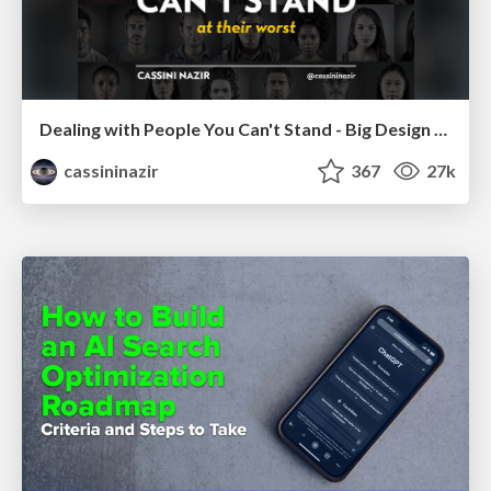
Dealing with People You Can't Stand - Big Design 2015
cassininazir
367
27k