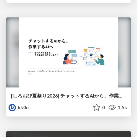
[しろおび夏祭り2026] チャットするAIから、作業するAIへ - 使われ方の変化と、その裏側で起きていること
kk0n
0
1.5k