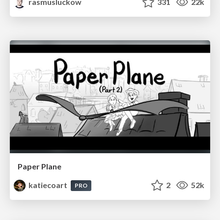
rasmusluckow
331
22k
Paper Plane
katiecoart
2
52k
PRO