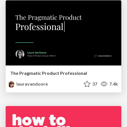
The Pragmatic Product Professional
lauravandoore
37
7.4k