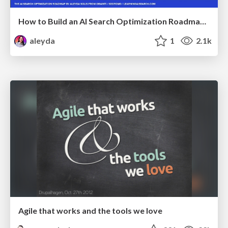
How to Build an AI Search Optimization Roadmap - Criteria and Steps to Take #SEOIRL
aleyda
1
2.1k
Agile that works and the tools we love