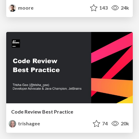
moore
143
24k
Code Review Best Practice
trishagee
74
20k