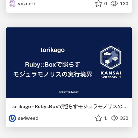
yuzneri
0
130
torikago - Ruby::Boxで照らすモジュラモノリスの実行境界
se4weed
1
330