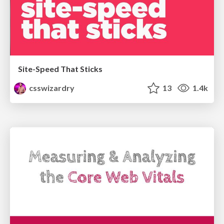
Site-Speed That Sticks
csswizardry
13
1.4k