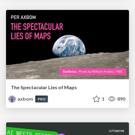
The Spectacular Lies of Maps
axbom
1
890
PRO