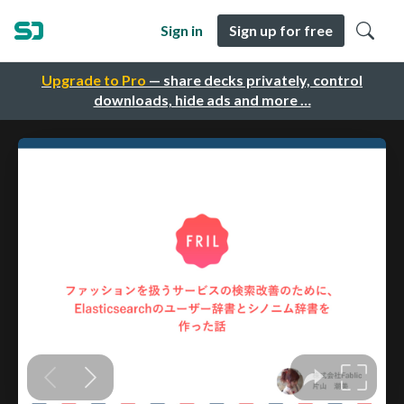
Sign in
Sign up for free
Upgrade to Pro
— share decks privately, control
downloads, hide ads and more …