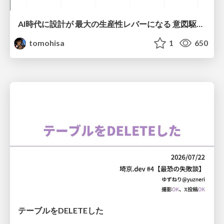
AI時代に設計が 最大の生産性レバーになる 意図駆動開発とデータを消さない設計｜Don't Delete Your Data or Your Intent — Design as the Deepest Lever in the AI Era
tomohisa
1
650
テーブルをDELETEした