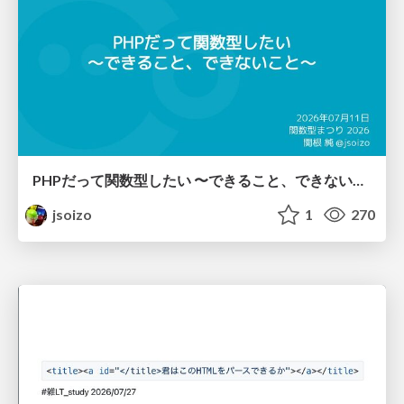
PHPだって関数型したい 〜できること、できないこと〜 / fp-in-php
jsoizo
1
270