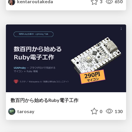
kentaroutakeda
3
650
数百円から始めるRuby電子工作
tarosay
0
130