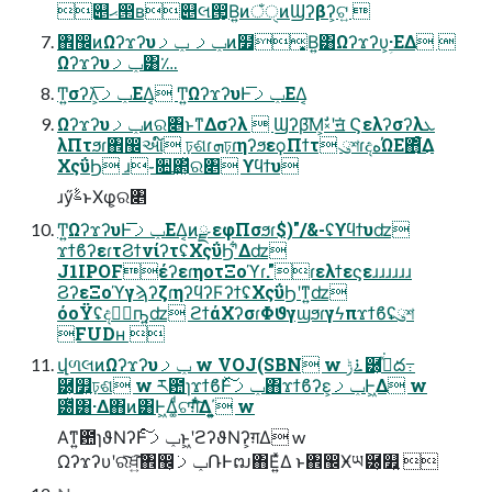
୅ޙ൒ʙ୅લ൒͙Β͍ͷঁੑͷϢʔβʔ͕ଟ͍ 
঎඼ͷΩʔϫʔυݕࡧ ݕࡧͷ໿͙Β͍͸Ωʔϫʔυؚ͕·ΕΔ 
Ωʔϫʔυݕࡧ͸؊
Ͳ͏͍͏σʔλ͕ݕࡧ͞ΕΔ͔ Ͳ͏͍͏ΩʔϫʔυͰݕࡧ͞ΕΔ͔
Ωʔϫʔυݕࡧͷର৅ͱͳΔσʔλ  Ϣʔβ͞Μ͕ࣗ༝ʹॻ͘ Ϛελʔσʔλܥ
λΠτϧɾ঎඼આ໌ ঢ়ଶɾܗঢ়ɾηʔϧεϙΠϯτ ུশɾදهΏΕ΋ͦͦ͋͜͜Δ
ΧςΰϦ ɹ֊૚͢΂͕ͯର৅ ϒϥϯυ
ɹӳࣈͱΧφ͕ର৅
Ͳ͏͍͏ΩʔϫʔυͰݕࡧ͞ΕΔ͔ͷྫ εφΠσϧɾ$)"/&-ʢϒϥϯυʣ
ϫϯϐʔεɾτϨϯνίʔτʢΧςΰϦʹ͋Δʣ
J1IPOFέʔεɾηοτΞοϓɾ."ɾελϯεϛεɹɹɹɹɹɹ
ϨʔεΞοϓγϡʔζɾηʔϥʔϜʔϯʢΧςΰϦʹͳ͍ʣ
όοΫʢදهؒҧ͍ʣ ϩϯάΧʔσɾΦϑγϣϧɾγϟπϫϯϐʢུশ
FUDʜ 
վળલͷΩʔϫʔυݕࡧ w VOJ(SBN w ࠶ݱ཰͕ߴͯ͘ద߹
཰͕௿͍ঢ়ଶ w ར఺ɿϫϯϐͰݕࡧͯ͠΋ϫϯϐʔε͕ݕࡧͰ͖Δ w
౰ͯ͸·Δ΋ͷ͸Ͱ͖Δ͚ͩଟ͘ग़ͯ͋͛͠Δ΄͏͕͍͍ w
Α͘ͳ͍఺ɿϑΝʔͰݕࡧͨ͠ͱ͖ʹϩʔϑΝʔ͕ग़Δ w
Ωʔϫʔυʹରͯ͠ਖ਼͍͠঎඼͕ݕࡧ݁ՌͰຒ΋Ε͍ͯΔ ͱ঎඼Ӿཡ཰͕௿͍ 