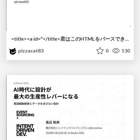
<title><a id="</title>君はこのHTMLをパースできるか"></a></title> #雑LT_study
pizzacat83
0
130