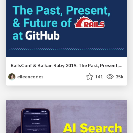
RailsConf & Balkan Ruby 2019: The Past, Present, and Future of Rails at GitHub
eileencodes
141
35k