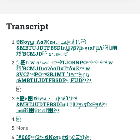
Transcript
ϑΝογϣϯΛѻ͏αʔϏεͷݕࡧվળͷͨΊʹɺ
&MBTUJDTFBSDIͷϢʔβʔࣙॻͱγϊχϜࣙॻΛ ࡞ͬͨ࿩
גࣜձࣾ'BCMJD ยࢁɹைඒ
גࣜձࣾ'BCMJDɹαʔόαΠυΤϯδχΞ w
3VCZPO3BJMT "1*ɾ؅ཧը໘
ɾ&MBTUJDTFBSDI FUD

ࠓ೔ͷ࿩ ϑϦϧͷݕࡧվળͷͨΊʹɺ
&MBTJUDTFBSDIͷϢʔβʔࣙॻͱγϊχϜࣙॻΛ
ߏஙͨ࣌͠ͷͱͬͯ΋۩ମతͳ࿩ 

None
"#065'3*- ϑΝογϣϯϑϦϚΞϓϦ