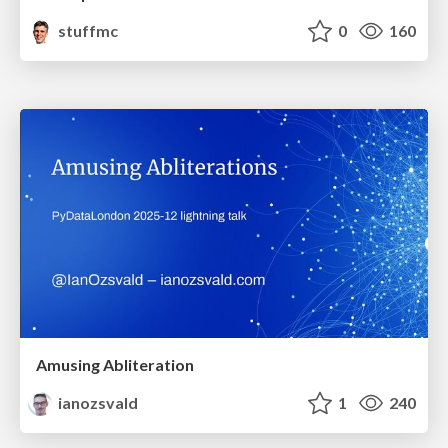
stuffmc
0
160
Amusing Abliteration
ianozsvald
1
240