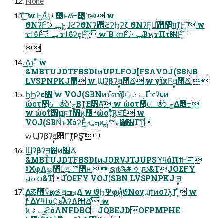
None
͜͏͍ͨ͠ w Ͱ͖Δ͚ͩ࠶ݱ཰ͱద߹཰͕ߴ͍ঢ়ଶ w
ϑΝʔͰݕࡧͨ͠ͱ͖ʹɺϩʔϑΝʔ΍ϩʔϦʔζ ϑΝʔϜ͕ೖͬͨ঎඼͕ग़ͳ͍Ͱ΄͍͠ w
ϫϯϐͰݕࡧͨ࣌͠ʹϫϯϐʔε͕Ͱͯ΄͍͠ w ͞ΒʹനͰݕࡧͨ͠ΒϗϫΠτ΋Ͱͯ΄͍͠

͜͏͢Δ͜ͱʹͨ͠ w
&MBTUJDTFBSDIͷUPLFOJ[FSΛVOJ(SBN͔Β
LVSPNPKJ΁ w Ϣʔβʔࣙॻ௥Ճ w γϊχϜࣙॻ௥Ճ 
ϦϦʔε৚݅ w VOJ(SBNͷ࣌ͱൺֱͯ͠ɺݕࡧ্Ґϫʔυͷ
ώοτ਺͕େ෯ʹݮΒͳ͚Ε͹Α͠ w ώοτ਺͕େ෯ʹݮΔ৔߹
w ώοτͯ͠͸μϝͳ΋ͷ͕୔ࢁώοτ͍ͯͨ͠ͷ͕ਖ਼͞Εͨ w
VOJ(SBNͩͱΧόʔͰ͖͍ͯͨলུܗͷྨٛޠొ࿥͕଍Γͳ͍
w Ϣʔβʔࣙॻ͕଍Γͳ͍PS͓͔͍͠ 
Ϣʔβʔࣙॻ΁ͷ௥Ճ
&MBTUJDTFBSDIͷJORVJTJUPSϓϥάΠϯͰ֬ೝ
ˠΧφΛௐ΂ͯৼͬͯࣙॻʹొ࿥ʜ  ຊ൪%# ݱߦ൛&TJOEFY
มߋ൛&TJOEFY VOJ(SBN LVSPNPKJ ࣙॻ
͋Δఔ౓؆қతʹࣙॻߏங͢Δ w ϑϦΨφͷ͍ͭͨϑΝογϣϯͷσʔλ͕ͳ ͔ͬͨ w
ࣗࣾͰ࣋ͬͯΔϒϥϯυϚελʔΛ௥Ճ w
ࣗࣾͷݕࡧϩάΛNFDBCJQBEJDOFPMPHE