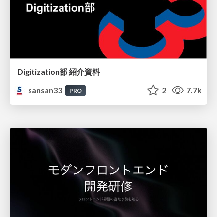
Digitization部 紹介資料
sansan33
2
7.7k
PRO