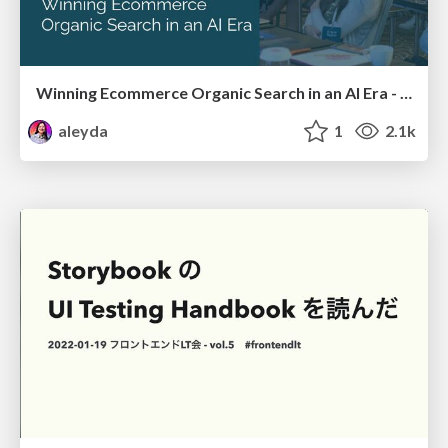
Winning Ecommerce Organic Search in an AI Era - #searchnstuff2025
aleyda
1
2.1k