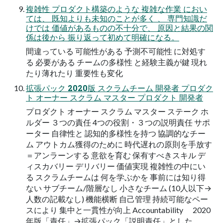
複雑性 プロダクト構築のような 複雑な作業 におい
ては、 既知よりも未知のことが多く 、 専門知識だ
けでは 価値があるものの不十分で、 原因と結果の関
係は後から 振り返って初めて明確になる。
間違っている 可能性がある 予測不可能性 に対処す
る 必要がある チームの多様性 と経験主義が鍵 現れ
たり薄れたり 重要性も変化
拡張パック 2020版 スクラムチーム 開発者 プロダク
ト オーナー スクラム マスター プロダクト 開発者
プロダクト オーナー スクラム マスター ステーク ホ
ルダー ３つの責任 4つの役割・３つの説明責任 サポ
ーター 自律性と 認知的多様性を持つ 協調的なチー
ム アウトカム獲得のために 時代遅れの原則を手放す
＝アンラーンする 意欲を育む 保有すべきスキル デ
ィスカバリー デリバリー 価値実現 複雑性の中にい
る スクラムチームは 何を学ぶかを 事前には知り得
ない サブチーム/階層なし 小さなチーム (10人以下→
人数の記載なし) 機能横断 自己管理 持続可能なペー
スにより 集中と⼀貫性が向上 Accountability 2020
年版「責任」→拡張パック「説明責任」とした