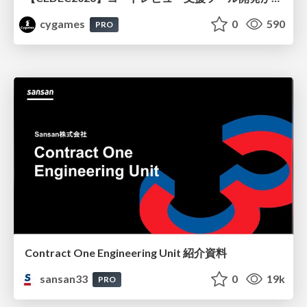
cygames
0
590
PRO
Contract One Engineering Unit 紹介資料
sansan33
0
19k
PRO