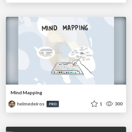
Mind Mapping
helmedeiros
1
300
PRO