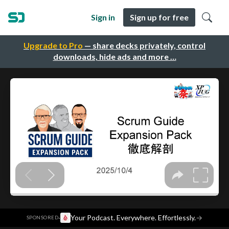
Sign in
Sign up for free
Upgrade to Pro
— share decks privately, control
downloads, hide ads and more …
·
Your Podcast. Everywhere. Effortlessly.
→
SPONSORED