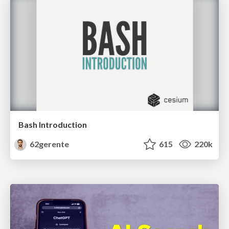
Bash Introduction
62gerente
615
220k