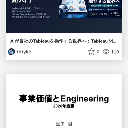
AIが自社のTableauを操作する世界へ：Tableau MCP超入門
tbtykk
0
110