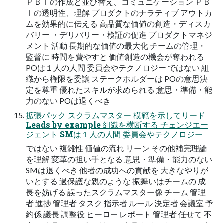
ＰＢＩの作成と並び替え、コミュニケーション ＰＢ
Ｉの透明性、理解 プロダクトのナラティブ アウトカ
ムを効果的に伝える 高品質な価値の創造・ディスカ
バリー ・デリバリー・検証の促進 プロダクトマネジ
メント 活動 長期的な価値の最大化 チームの管理・
監督に 時間を費やすと 価値創造の機会が奪われる
POは１人の人間 委員会やテクノロジー ではない 組
織から権限を委譲 ステークホルダーは POの意思決
定を尊重 優れたスキルが求められる 意思・準備・能
力のない POは退くべき
拡張パック スクラムマスター 模範を示してリード
Leads by example 組織を横断する チェンジエー
ジェント SMは１人の人間 委員会やテクノロジー
ではない 複雑性 価値の流れ リーン その他補完理論
を理解 変革の担い手となる 意思・準備・能力のない
SMは退くべき 他者の成功への貢献を 大きなやりが
いとする 過保護な親のような 振舞いはチームの 成
長を妨げる 誤ったスクラムマスター像 チーム 管理
者 進捗 管理者 タスク 指示者 ルール 決定者 会議室 予
約係 議長 調整役 ヒーロー レポート 管理者 任せて 不