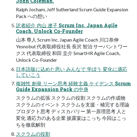
John Coleman,
Ralph Jocham, Jeff Sutherland Scrum Guide Expansion
Pack への想い
訳者紹介 内山 遼子 Scrum Inc. Japan Agile
Coach, Unlock Co-Founder
山本 尊人 Scrum Inc. Japan Agile Coach 川口恭伸
Yesnobut 代表取締役社長 長沢 智治 サーバントワー
クス 代表取締役 和田 圭介 SmartHR Agile Coach,
Unlock Co-Founder
日本語版に込めた思い みんなで 学ぼう 変化に適応
していこう
複雑性 創発 リーン思考 経験主義 ケイデンス Scrum
Guide Expansion Pack の中身
スクラムの拡張 スクラムの役割 スクラムの作成物
スクラムのイベント スクラムを支援・補完する理論
プロダクト思考 ディスカバリー 第一原理思考 人と
変化 適応力のある企業 披露宴はこっち 今回はこっ
ちを徹底解剖
スクラムの役割