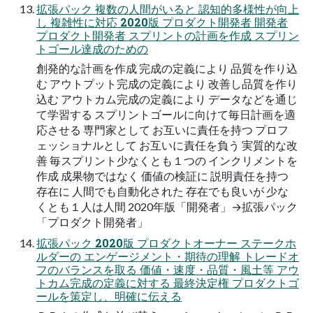
拡張パック 複数の人間がいると 認知的多様性が向上
し 複雑性に対応 2020版 プロダクト開発者 開発者
プロダクト開発者 スプリントの計画を作成 スプリン
トゴール達成のための
創発的な計画を作成 完成の定義により 品質を作り込
む アウトプット完成の定義により 改善し品質を作り
込む アウトカム完成の定義により データなどを通じ
て学習する スプリントゴールに向けて毎日計画を適
応させる 専門家として お互いに責任を持つ プロフ
ェッショナルとして お互いに責任を負う 実質的な改
善 毎スプリント少なくとも１つの インクリメントを
作成 成果物ではなく 価値の検証に 説明責任を持つ
存在に 人間でも自動化された 存在でも良いが 少な
くとも１人は人間 2020年版「開発者」→拡張パック
「プロダクト開発者」
拡張パック 2020版 プロダクトオーナー ステークホ
ルダーの エンゲージメント・期待の理解 トレードオ
フのバランスを取る 価値・速度・品質・風土等 アウ
トカム完成の定義に対する 最終決定権 プロダクトゴ
ールを策定し、明確に伝える