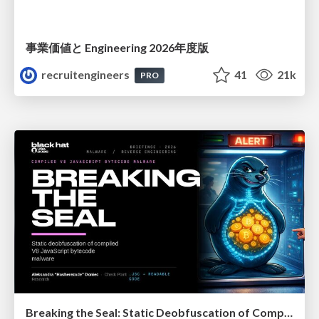
事業価値と Engineering 2026年度版
recruitengineers
41
21k
PRO
Breaking the Seal: Static Deobfuscation of Compiled V8 JavaScript Bytecode Malware