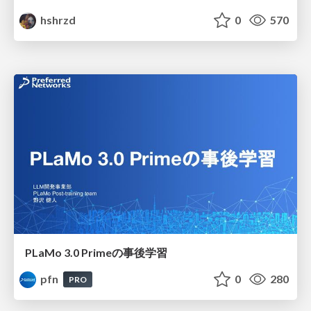
hshrzd
0
570
PLaMo 3.0 Primeの事後学習
pfn
0
280
PRO