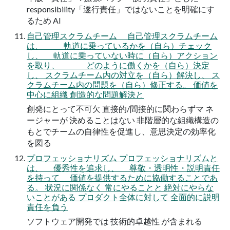
responsibility「遂行責任」ではないことを明確にす
るため AI
自己管理スクラムチーム 自己管理スクラムチーム
は、 軌道に乗っているかを（自ら）チェック
し、 軌道に乗っていない時に（自ら）アクション
を取り、 どのように働くかを（自ら）決定
し、 スクラムチーム内の対立を（自ら）解決し、 ス
クラムチーム内の問題を（自ら）修正する。 価値を
中心に組織 創造的な問題解決と
創発にとって不可欠 直接的/間接的に関わらずマ ネ
ージャーが 決めることはない 非階層的な組織構造の
もとでチームの自律性を促進し、意思決定の効率化
を図る
プロフェッショナリズム プロフェッショナリズムと
は、 優秀性を追求し、 尊敬・透明性・説明責任
を持って 価値を提供するために協働することであ
る。 状況に関係なく 常にやることと 絶対にやらな
いことがある プロダクト全体に対して 全面的に説明
責任を負う
ソフトウェア開発では 技術的卓越性 が含まれる