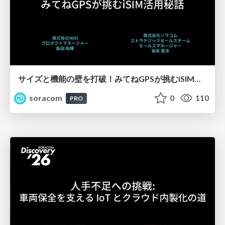
サイズと機能の壁を打破！みてねGPSが挑むiSIM活用秘話【SORACOM Discovery 2026】
soracom
0
110
PRO