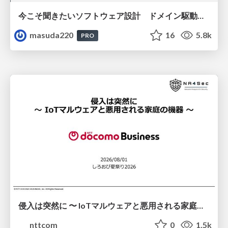
今こそ聞きたいソフトウェア設計 ドメイン駆動設計再入門
masuda220
16
5.8k
PRO
侵入は突然に 〜 IoTマルウェアと悪用される家庭の機器 ～ / When Intrusion Strikes: IoT Malware and the Abuse of Home Devices
nttcom
0
1.5k