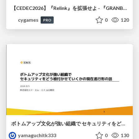
【CEDEC2026】『Relink』を拡張せよ - 『GRANBLUE FANTASY: Relink - Endless Ragnarok』の開発速度と品質を守るCI運用
cygames
0
120
PRO
ボトムアップ文化が強い組織で セキュリティをどう根付かせていくかの現在進行形の話 / Making Security Stick in a Bottom-Up Organization
yamaguchitk333
0
130