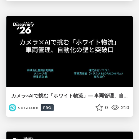
カメラ×AIで挑む「ホワイト物流」― 車両管理、自動化の壁と突破口【SORACOM Discovery 2026】
soracom
0
210
PRO