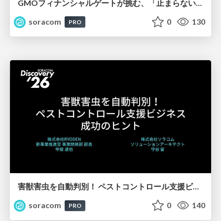
GMOフィナンシャルゲートが挑む、「止まらない」決済インフラ構築の裏側【SORACOM Discovery 2026】
soracom
0
130
PRO
害獣害虫を自動判別！ ペストコントロール支援ビジネス成功のヒント【SORACOM Discovery 2026】
soracom
0
140
PRO