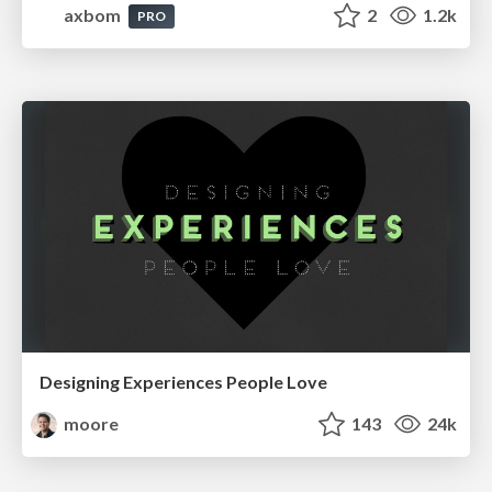
axbom
2
1.2k
PRO
Designing Experiences People Love
moore
143
24k