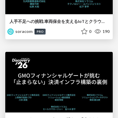
人手不足への挑戦:車両保全を支えるIoTとクラウド内製化の道【SORACOM Discovery 2026】
soracom
0
190
PRO