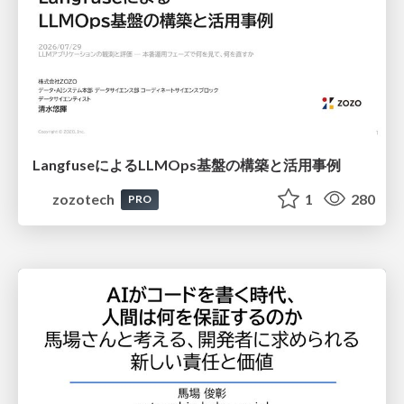
LangfuseによるLLMOps基盤の構築と活用事例
zozotech
1
280
PRO