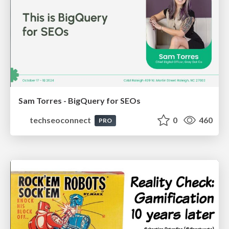
Sam Torres - BigQuery for SEOs
techseoconnect
0
460
PRO