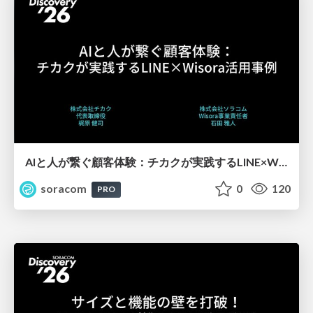
AIと人が繋ぐ顧客体験：チカクが実践するLINE×Wisora活用事例【SORACOM Discovery 2026】
soracom
0
120
PRO