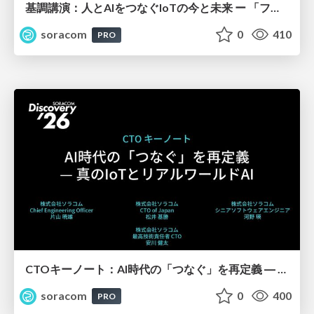
基調講演：人とAIをつなぐIoTの今と未来 ー 「フィジカル」と「デジタル」が出会うその先へ【SORACOM Discovery 2026】
soracom
0
410
PRO
CTOキーノート：AI時代の「つなぐ」を再定義 ― 真のIoTとリアルワールドAI【SORACOM Discovery 2026】
soracom
0
400
PRO