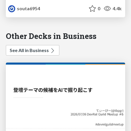
souta6954
0
4.4k
Other Decks in Business
See All in Business