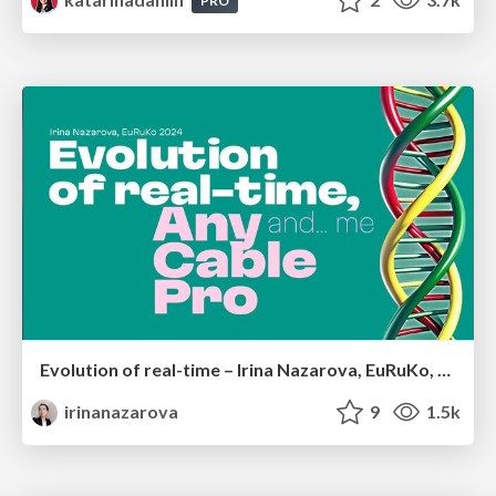
PRO
Evolution of real-time – Irina Nazarova, EuRuKo, 2024
irinanazarova
9
1.5k