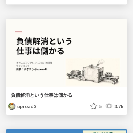
負債解消という仕事は儲かる
uproad3
5
3.7k