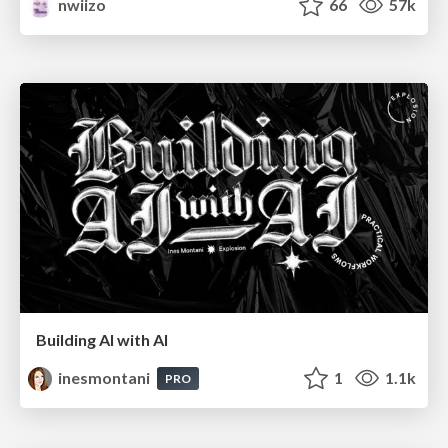
nwiizo
66
57k
Building AI with AI
inesmontani
1
1.1k
PRO