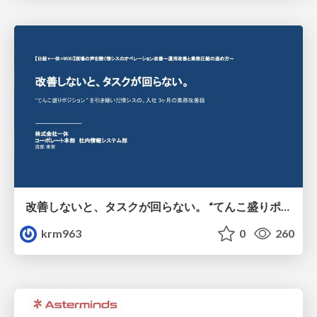
改善しないと、タスクが回らない。 “てんこ盛りポジション” を引き継いだ情シスの、入社3ヶ月の業務改善録
krm963
0
260