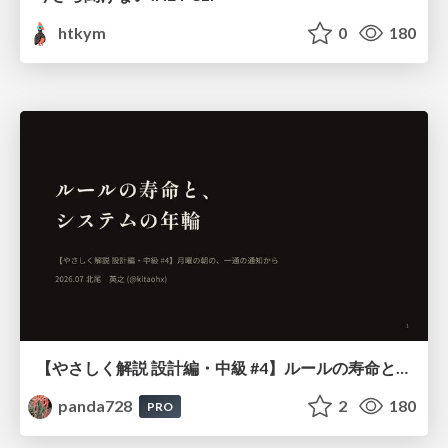
htkym
0
180
【やさしく解説 設計編・中級 #4】ルールの寿命と、システムの年輪
panda728
2
180
PRO