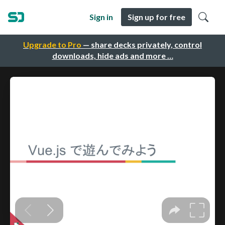
Sign in
Sign up for free
Upgrade to Pro
— share decks privately, control
downloads, hide ads and more …