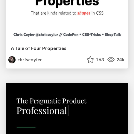
A Tale of Four Properties
chriscoyier
163
24k