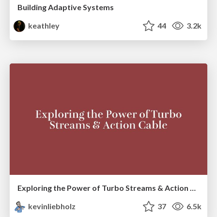
Building Adaptive Systems
keathley
44
3.2k
Exploring the Power of Turbo Streams & Action Cable | RailsConf2023
kevinliebholz
37
6.5k