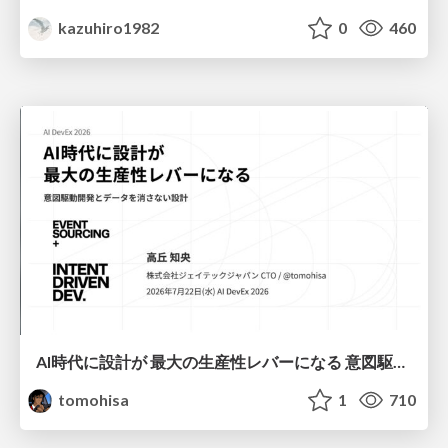
kazuhiro1982
0
460
AI時代に設計が 最大の生産性レバーになる 意図駆動開発とデータを消さない設計｜Don't Delete Your Data or Your Intent — Design as the Deepest Lever in the AI Era
tomohisa
1
710