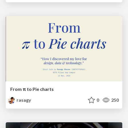
From π to Pie charts
rasagy
0
250