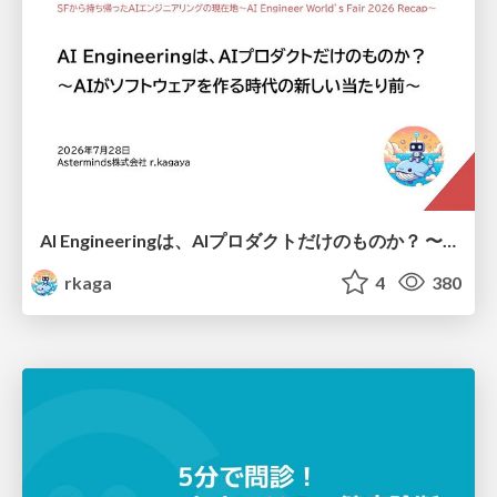
AI Engineeringは、AIプロダクトだけのものか？ 〜AIがソフトウェアを作る時代の新しい当たり前〜 / No AI in your product. AI Engineering in your development.
rkaga
4
380