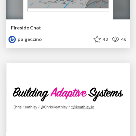
Fireside Chat
paigeccino
42
4k