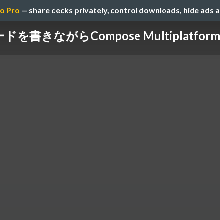
o Pro
— share decks privately, control downloads, hide ads 
を書きながらCompose Multiplatf