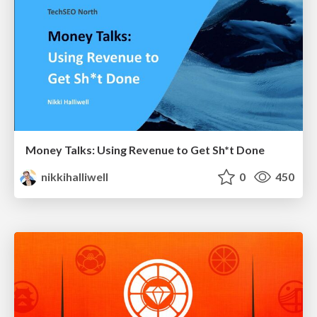
Money Talks: Using Revenue to Get Sh*t Done
nikkihalliwell
0
450