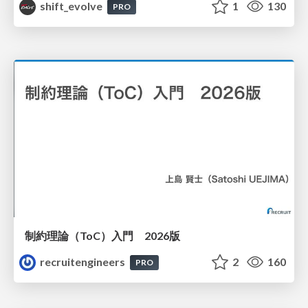
shift_evolve
1
130
PRO
制約理論（ToC）入門 2026版
recruitengineers
2
160
PRO