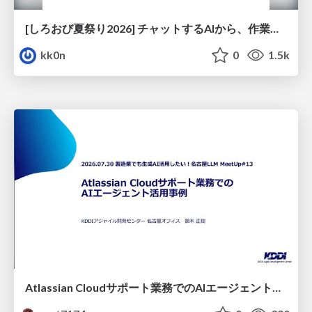
[しろおび夏祭り2026] チャットするAIから、作業するAIへ - 使われ方の変化と、その裏側で起きていること
kk0n
0
1.5k
Atlassian Cloudサポート業務でのAIエージェント活用事例