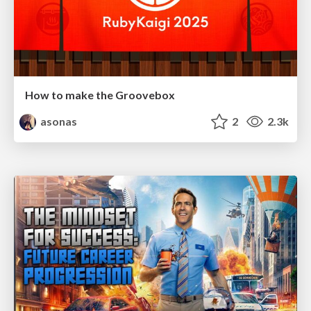
How to make the Groovebox
asonas
2
2.3k