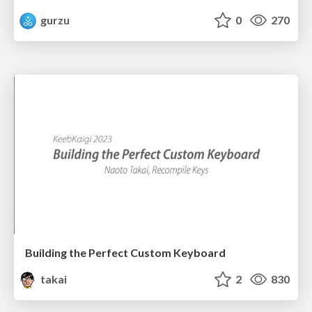
gurzu
0
270
Building the Perfect Custom Keyboard
takai
2
830