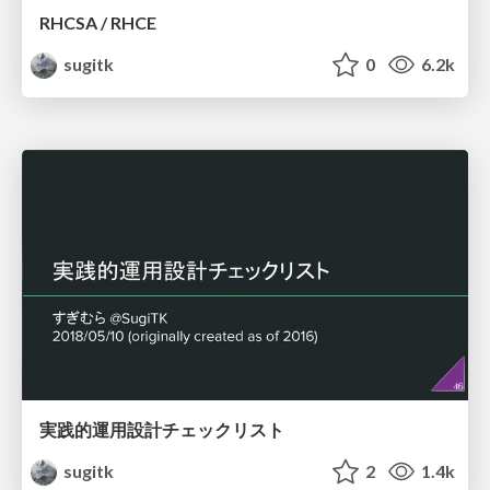
RHCSA / RHCE
sugitk
0
6.2k
実践的運用設計チェックリスト
sugitk
2
1.4k