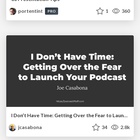
portentint
1
360
PRO
I Don’t Have Time: Getting Over the Fear to Launch Your Podcast
jcasabona
34
2.8k