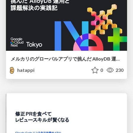
メルカリのグローバルアプリで挑んだ AlloyDB 運用と課題解決の実践記
hatappi
0
230