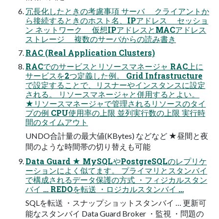
冗長化したときの考慮事項 サーバ クライアントか
ら接続するときのホスト名、IPアドレス セッショ
ン ネットワーク 仮想IPアドレスとMACアドレス
ストレージ 複数のサーバからの読み書き
RAC (Real Application Clusters)
RACでのサービスとリソースマネージャ RAC上に
サービスを2つ定義した例。 Grid Infrastructure
で設定することで、リスナーやインスタンスに設定
される。 リソースマネージャと併用するとよい。
★リソースマネージャで管理されるリソースのタイ
プの例 CPU使用率の上限 並列実行数の上限 実行時
間のタイムアウト
UNDO合計量の最大値(KBytes) などなど ★昼間と夜
間のような時間帯の切り替えも可能
Data Guard ★ MySQLやPostgreSQLのレプリケ
ーションによく似てます。 プライマリとスタンバイ
で構成されるデータ保護の方式 ・フィジカルスタン
バイ … REDOを転送 ・ロジカルスタンバイ …
SQLを転送 ・スナップショットスタンバイ … 更新可
能なスタンバイ Data Guard Broker ・監視 ・問題の