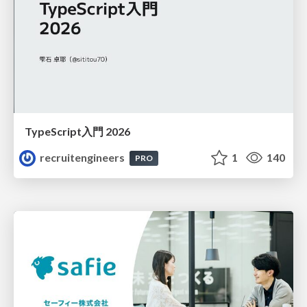
TypeScript入門 2026
recruitengineers
1
140
PRO