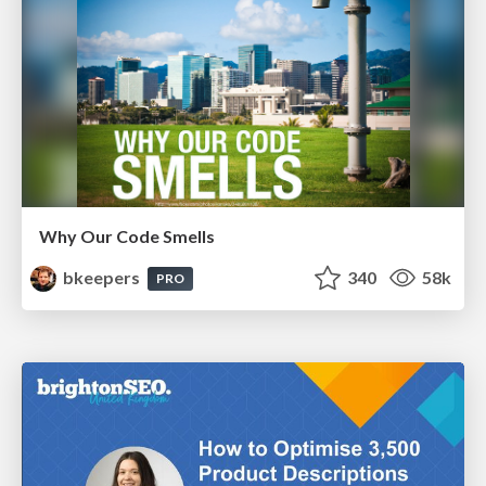
Why Our Code Smells
bkeepers
340
58k
PRO