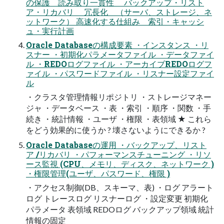
の保護 読み取り一貫性 バックアップ・リスト
ア・リカバリ 冗長化 （サーバ、ストレージ、ネ
ットワーク） 高速化する仕組み 索引・キャッシ
ュ・実行計画
Oracle Databaseの構成要素 ・インスタンス ・リ
スナー ・初期化パラメータファイル ・データファイ
ル ・REDOログファイル ・アーカイブREDOログフ
ァイル ・パスワードファイル ・リスナー設定ファイ
ル
・クラスタ管理情報リポジトリ ・ストレージマネー
ジャ ・データベース ・表 ・索引 ・順序 ・関数 ・手
続き ・統計情報 ・ユーザ ・権限 ・表領域 ★ これら
をどう効果的に使うか ? 壊さないようにできるか ?
Oracle Databaseの運用 ・バックアップ、リスト
ア /リカバリ ・パフォーマンスチューニング ・リソ
ース監視 (CPU、メモリ、ディスク、ネットワーク )
・権限管理(ユーザ、パスワード、権限 )
・アクセス制御(DB、スキーマ、表) ・ログ アラート
ログ トレースログ リスナーログ ・設定変更 初期化
パラメータ 表領域 REDOログ バックアップ領域 統計
情報の固定