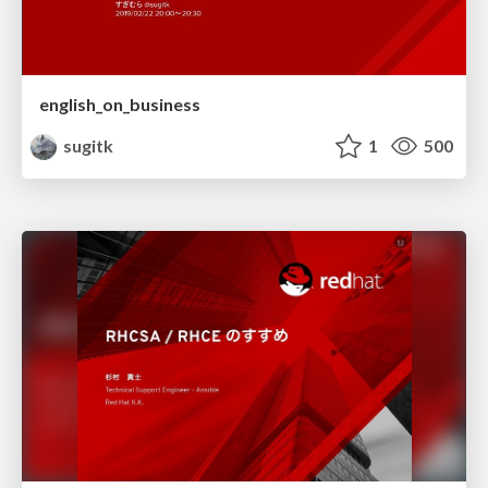
english_on_business
sugitk
1
500