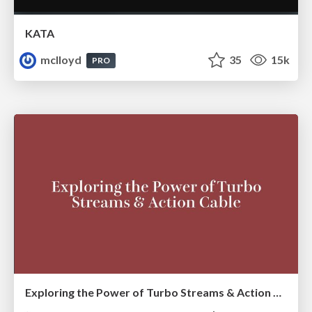
KATA
mclloyd
35
15k
PRO
Exploring the Power of Turbo Streams & Action Cable | RailsConf2023