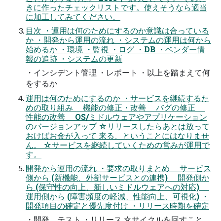
きに作ったチェックリストです。使えそうなら適当
に加工してみてください。
目次 ・運用は何のためにするのか意識は合っている
か ・開発から運用の流れ ・システムの運用は何から
始めるか ・環境 ・監視 ・ログ ・DB ・ベンダー情
報の追跡 ・システムの更新
・インシデント管理 ・レポート ・以上を踏まえて何
をするか
運用は何のためにするのか ・サービスを継続するた
めの取り組み 機能の修正・改善 バグの修正
性能の改善 OS/ミドルウェアやアプリケーション
のバージョンアップ ☆リリースしたらあとは放って
おけばお金が入って 来る、ということにはなりませ
ん。 ☆サービスを継続していくための営みが運用で
す。
開発から運用の流れ ・要求の取りまとめ サービス
側から (新機能、外部サービスとの連携) 開発側か
ら (保守性の向上、新しいミドルウェアへの対応)
運用側から (障害頻度の軽減、性能向上、可視化) ・
開発項目の確定と優先度付け ・リリース時期を確定
・開発、テスト ・リリース ☆サイクルを回すこと