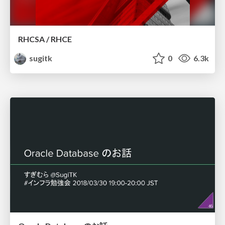
RHCSA / RHCE
sugitk
0
6.3k