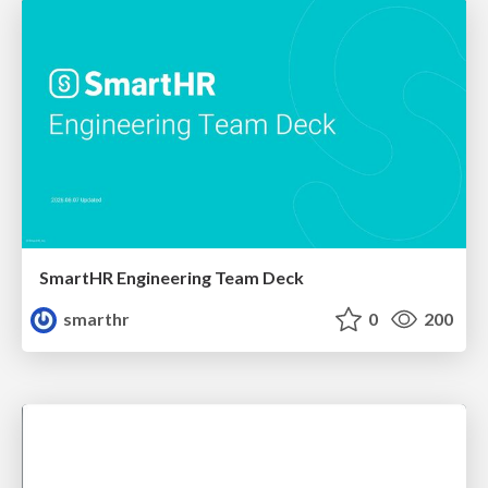
SmartHR Engineering Team Deck
smarthr
0
200