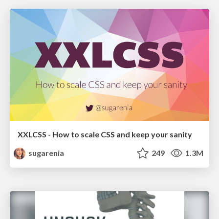
XXLCSS - How to scale CSS and keep your sanity
sugarenia
249
1.3M