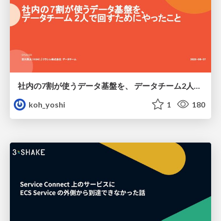
社内の7割が使うデータ基盤を、 データチーム2人で回すためにやったこと
koh_yoshi
1
180