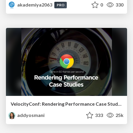
akademiya2063
0
330
PRO
VelocityConf: Rendering Performance Case Studies
addyosmani
333
25k