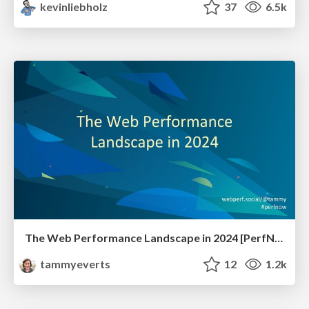
kevinliebholz
37
6.5k
The Web Performance Landscape in 2024 [PerfNow 2024]
tammyeverts
12
1.2k