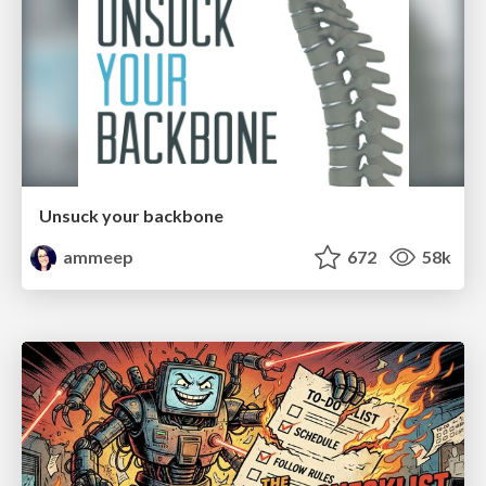
Unsuck your backbone
ammeep
672
58k