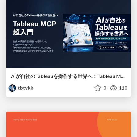
AIが自社のTableauを操作する世界へ：Tableau MCP超入門
tbtykk
0
110