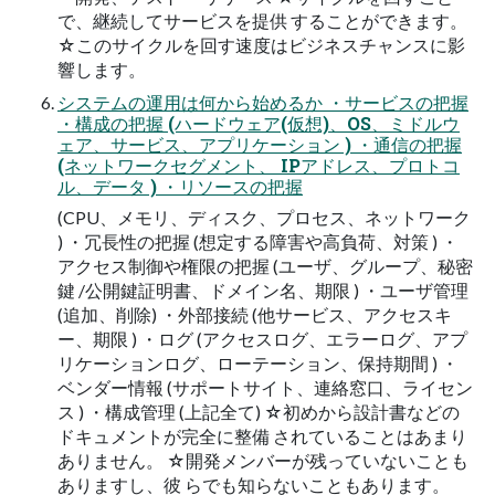
で、継続してサービスを提供 することができます。
☆このサイクルを回す速度はビジネスチャンスに影
響します。
システムの運用は何から始めるか ・サービスの把握
・構成の把握 (ハードウェア(仮想)、OS、ミドルウ
ェア、サービス、アプリケーション ) ・通信の把握
(ネットワークセグメント、 IPアドレス、プロトコ
ル、データ ) ・リソースの把握
(CPU、メモリ、ディスク、プロセス、ネットワーク
) ・冗長性の把握 (想定する障害や高負荷、対策 ) ・
アクセス制御や権限の把握 (ユーザ、グループ、秘密
鍵 /公開鍵証明書、ドメイン名、期限 ) ・ユーザ管理
(追加、削除) ・外部接続 (他サービス、アクセスキ
ー、期限 ) ・ログ (アクセスログ、エラーログ、アプ
リケーションログ、ローテーション、保持期間 ) ・
ベンダー情報 (サポートサイト、連絡窓口、ライセン
ス ) ・構成管理 (上記全て) ☆初めから設計書などの
ドキュメントが完全に整備 されていることはあまり
ありません。 ☆開発メンバーが残っていないことも
ありますし、彼 らでも知らないこともあります。