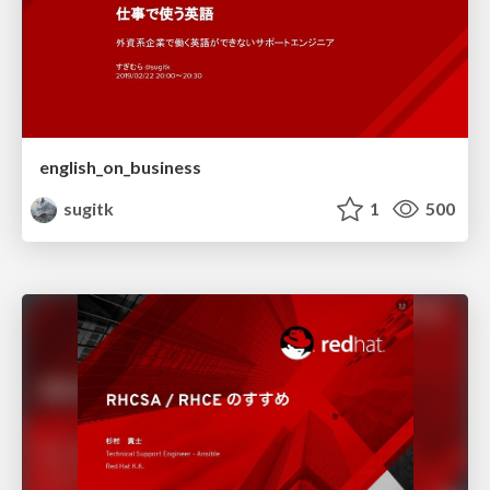
english_on_business
sugitk
1
500