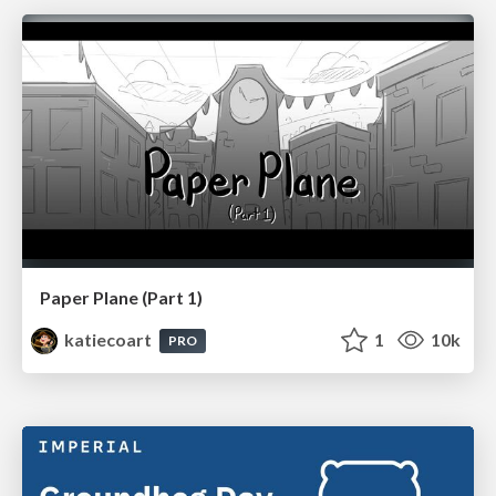
Paper Plane (Part 1)
katiecoart
1
10k
PRO