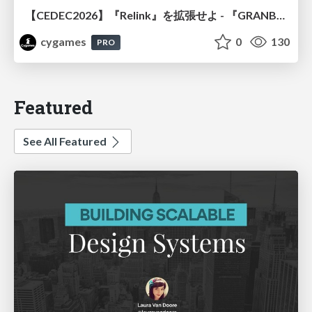
【CEDEC2026】『Relink』を拡張せよ - 『GRANBLUE FANTASY: Relink - Endless Ragnarok』の開発速度と品質を守るCI運用
cygames
0
130
PRO
Featured
See All Featured