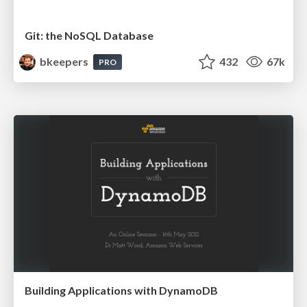
Git: the NoSQL Database
bkeepers
432
67k
PRO
Building Applications with DynamoDB