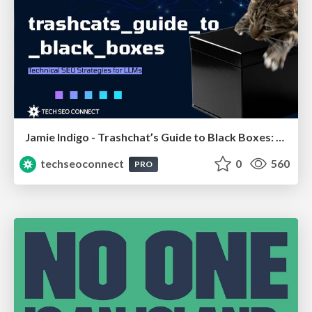
Jamie Indigo - Trashchat’s Guide to Black Boxes: Technical SEO Tactics for LLMs
techseoconnect
0
560
PRO