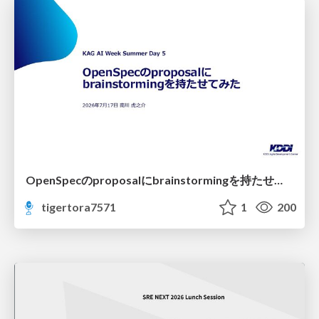
OpenSpecのproposalにbrainstormingを持たせてみた
tigertora7571
1
200