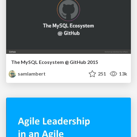
The MySQL Ecosystem @ GitHub 2015
samlambert
251
13k