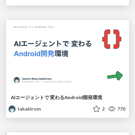
AIエージェントで 変わるAndroid開発環境
takahirom
2
770