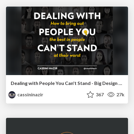
Dealing with People You Can't Stand - Big Design 2015
cassininazir
367
27k