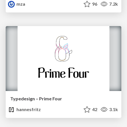
mza
96
7.2k
Typedesign – Prime Four
hannesfritz
42
3.1k