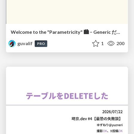
Welcome to the "Parametricity" 🏙️ − Generic だけど Specific な世界 −
guvalif
1
200
PRO