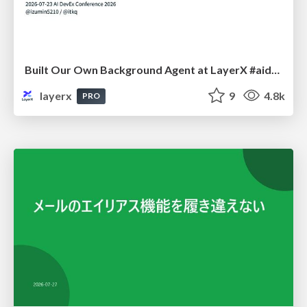
Built Our Own Background Agent at LayerX #aidevex_findy
layerx
9
4.8k
PRO