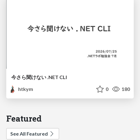
今さら聞けない .NET CLI
htkym
0
180
Featured
See All Featured