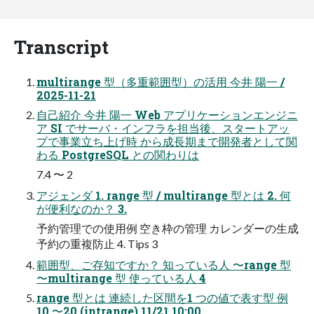
Transcript
multirange 型（多重範囲型）の活用 今井 陽一 /
2025-11-21
自己紹介 今井 陽一 Web アプリケーションエンジニ
ア SI でサーバ・インフラを担当後、スタートアッ
プで事業立ち上げ時 から成長期まで開発者として関
わる PostgreSQL との関わりは
7.4 〜 2
アジェンダ 1. range 型 / multirange 型とは 2. 何
が便利なのか？ 3.
予約管理での使用例 空き枠の管理 カレンダーの生成
予約の重複防止 4. Tips 3
範囲型、ご存知ですか？ 知っている人 〜range 型
〜multirange 型 使っている人 4
range 型とは 連続した区間を1 つの値で表す型 例
10 〜20 (intrange) 11/21 10:00