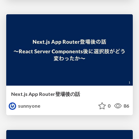
Next.js App Router登場後の話
sunnyone
0
86