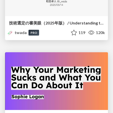
技術選定の審美眼（2025年版） / Understanding the Spiral of Technologies 2025 edition
twada
119
120k
PRO