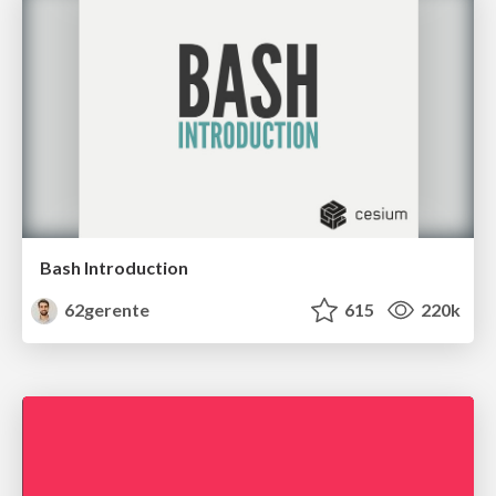
Bash Introduction
62gerente
615
220k