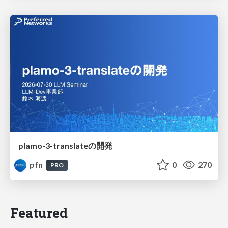
plamo-3-translateの開発
pfn
0
270
PRO
Featured