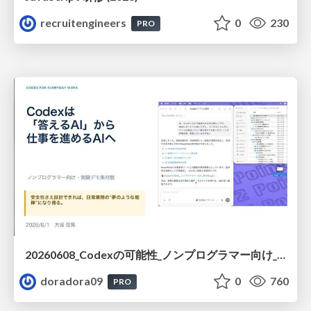
recruitengineers
0
230
PRO
20260608_Codexの可能性_ノンプログラマー向け_大城追記
doradora09
0
760
PRO