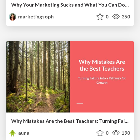
Why Your Marketing Sucks and What You Can Do About It - Sophie Logan
marketingsoph
0
350
Why Mistakes Are the Best Teachers: Turning Failure into a Pathway for Growth
auna
0
190