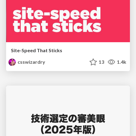
Site-Speed That Sticks
csswizardry
13
1.4k