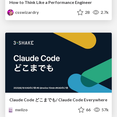
How to Think Like a Performance Engineer
csswizardry
28
2.7k
Claude Code どこまでも/ Claude Code Everywhere
nwiizo
66
57k