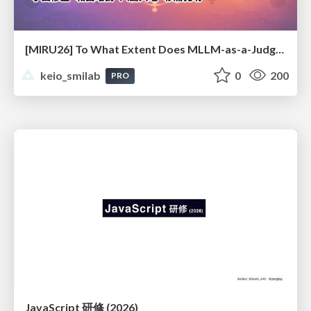
[MIRU26] To What Extent Does MLLM-as-a-Judge Exhibit Cross-Model Preference Bias?
keio_smilab
0
200
PRO
JavaScript 研修 (2026)