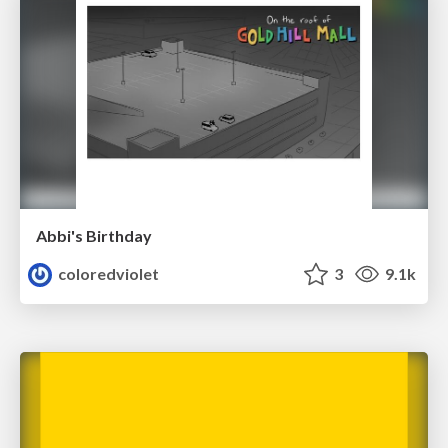
Abbi's Birthday
coloredviolet
3
9.1k