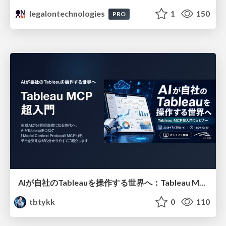
legalontechnologies
1
150
PRO
AIが自社のTableauを操作する世界へ：Tableau MCP超入門
tbtykk
0
110