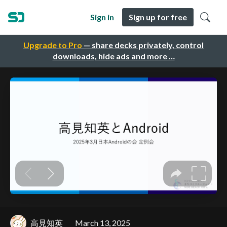
Sign in
Sign up for free
Upgrade to Pro
— share decks privately, control
downloads, hide ads and more …
高見知英
March 13, 2025