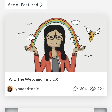
See All Featured
Art, The Web, and Tiny UX
lynnandtonic
304
22k