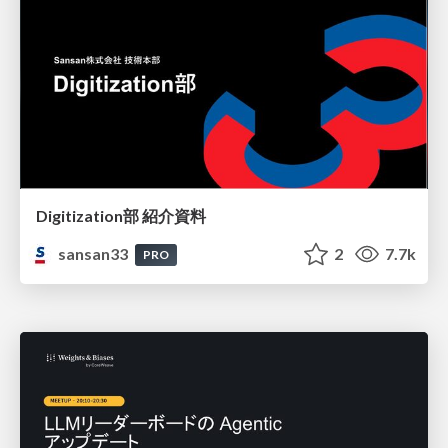
Digitization部 紹介資料
sansan33
2
7.7k
PRO