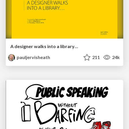
A designer walks into a library…
pauljervisheath
211
24k