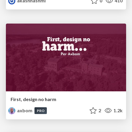
akashhashmi
0
410
First, design no harm
axbom
2
1.2k
PRO