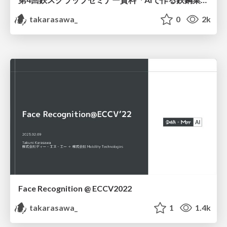
takarasawa_
0
2k
Face Recognition @ ECCV2022
takarasawa_
1
1.4k