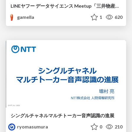
LINEヤフー データサイエンス Meetup「三井物産コモディティ予測チャレンジ」の舞台裏-AlpacaTechパート
gamella
1
620
シングルチャネルマルチトーカー音声認識の進展
ryomasumura
0
210