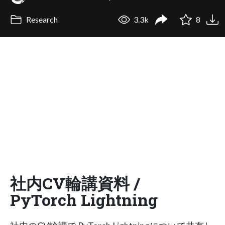
Research
3.3k
8
社内CV輪講資料 /
PyTorch Lightning