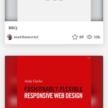
BBQ
matthewcrist
89
10k