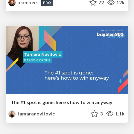
bkeepers
72
12k
PRO
The #1 spot is gone: here's how to win anyway
tamaranovitovic
3
1.1k