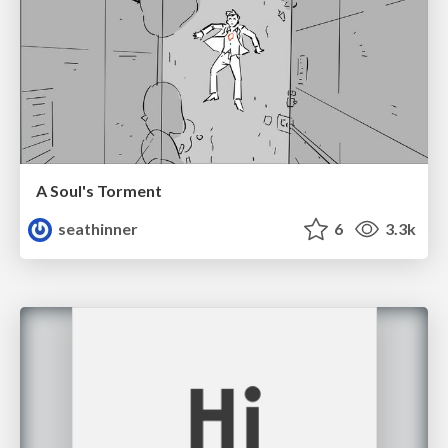
A Soul's Torment
seathinner
6
3.3k