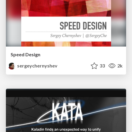
Speed Design
sergeychernyshev
33
2k