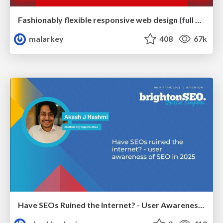
Fashionably flexible responsive web design (full day workshop)
malarkey
408
67k
Have SEOs Ruined the Internet? - User Awareness of SEO in 2025