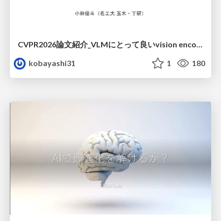
CVPR2026論文紹介_VLMにとって​良いvision encoderとは何か？​Rethinking Model Selection in VLM Through the Lens of Gromov-Wasserstein Distance​
kobayashi31
1
180