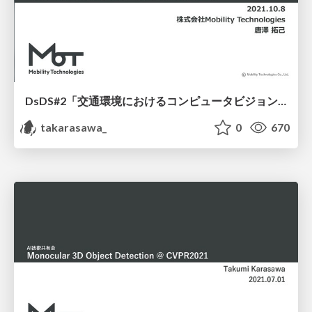
DsDS#2「交通環境におけるコンピュータビジョン技術実応用」/ DsDS#2 DRIVE CHART
takarasawa_
0
670