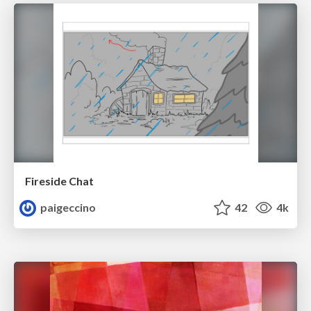
Fireside Chat
paigeccino
42
4k