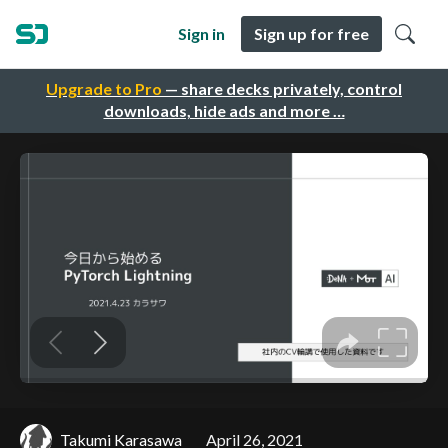
Sign in
Sign up for free
Upgrade to Pro
— share decks privately, control
downloads, hide ads and more …
Takumi Karasawa
April 26, 2021