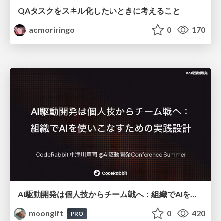
QAタスクをスキル化したいときに考えること
aomoriringo
0
170
AI駆動開発は個人技からチーム戦へ：組織でAIを使いこなすための実践設計
moongift
0
420
PRO