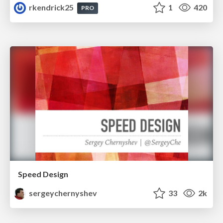
rkendrick25
1
420
PRO
Speed Design
sergeychernyshev
33
2k