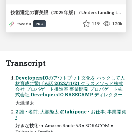
技術選定の審美眼（2025年版） / Understanding the Spiral of Technologies 2025 edition
twada
119
120k
PRO
Transcript
DevelopersIOのアウトプット⽂化を ハックして⼈
材育成に繋げる話 2022/11/21 クラスメソッド株式
会社 プロパゲート推進室 事業開発 プロパゲート株
式会社 DevelopersIO BASECAMP ディレクター
⼤瀧隆太
2 誰 • 名前: ⼤瀧隆太 @takipone • お仕事: 事業開発
•
好きな技術: • Amazon Route 53 • SORACOM •
Tailscale • Starlink