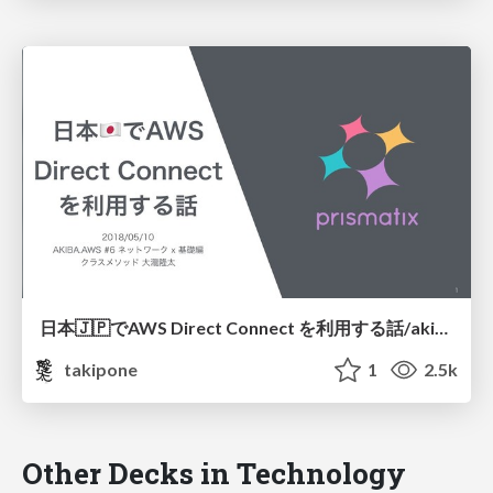
日本🇯🇵でAWS Direct Connect を利用する話/akiba-aws-dx
takipone
1
2.5k
Other Decks in Technology