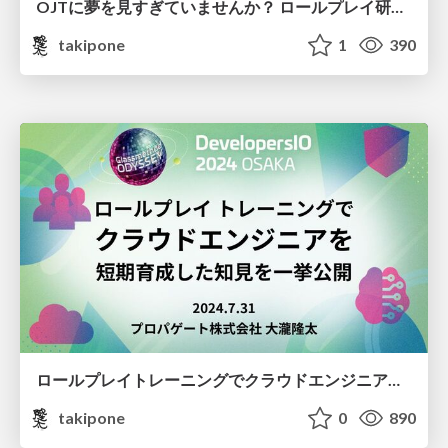
OJTに夢を見すぎていませんか？ ロールプレイ研修の試行錯誤/tryanderror-in-roleplaying-training
takipone
1
390
ロールプレイトレーニングでクラウドエンジニアを短期育成した知見を一挙公開 / roll playing training benefits and cases
takipone
0
890