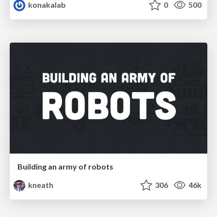
konakalab
0
500
Building an army of robots
kneath
306
46k