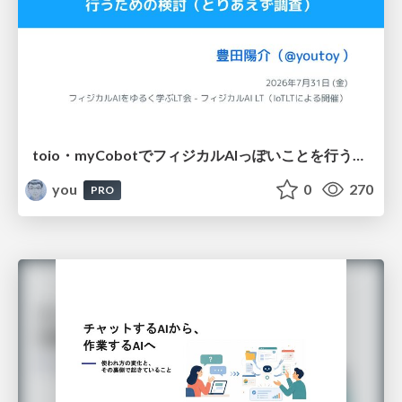
toio・myCobotでフィジカルAIっぽいことを行うための検討（とりあえず調査） / フィジカルAI LT（IoTLTによる開催）
you
0
270
PRO