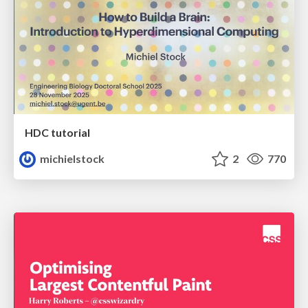
HDC tutorial
michielstock
2
770