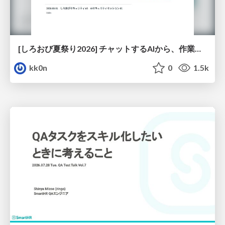
[しろおび夏祭り2026] チャットするAIから、作業するAIへ - 使われ方の変化と、その裏側で起きていること
kk0n
0
1.5k