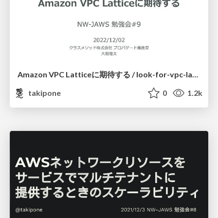
Amazon VPC Latticeに期待する / look-for-vpc-lattice
takipone
0
1.2k