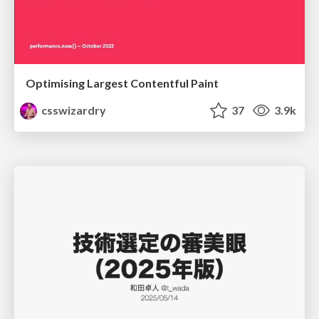
Optimising Largest Contentful Paint
csswizardry
37
3.9k