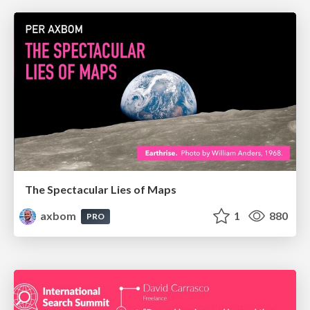
The Spectacular Lies of Maps
axbom
1
880
PRO