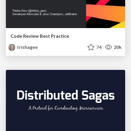
Code Review Best Practice
trishagee
74
20k