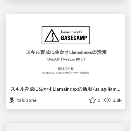
スキル育成に生かすLlamaIndexの活用 /using-llamaIndex-to-enhance-ones-skills
takipone
1
3.8k