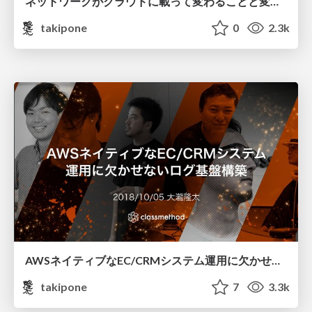
ネットワークがクラウドに載って変わることと変わらないこと /nwjaws201909-takipone
takipone
0
2.3k
AWSネイティブなEC/CRMシステム運用に欠かせないログ基盤構築 / cmdevio2018-aws-log-infra
takipone
7
3.3k