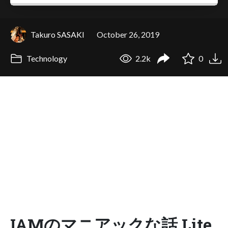
Takuro SASAKI
October 26, 2019
Technology
2.2k
0
IAMのマニアックな話 Lite