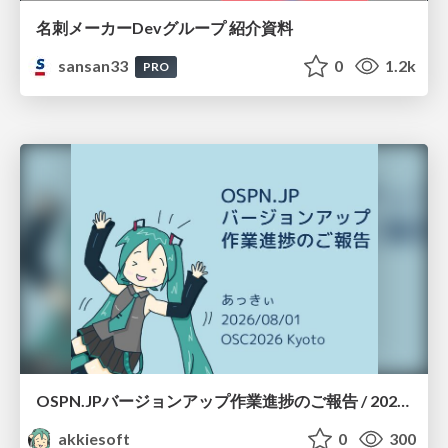
名刺メーカーDevグループ 紹介資料
sansan33
0
1.2k
PRO
OSPN.JPバージョンアップ作業進捗のご報告 / 20260801-osc26kyoto
akkiesoft
0
300