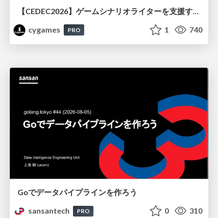
【CEDEC2026】ゲームシナリオライターを支援するAIツール開発の実践 ― 設計とプロンプトの工夫 ―
cygames
1
740
PRO
Goでデータパイプラインを作ろう
sansantech
0
310
PRO