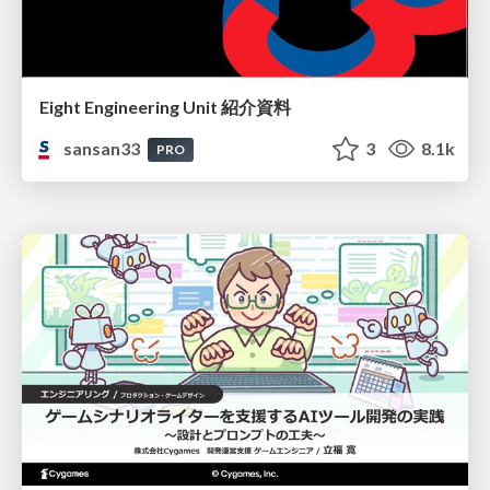
Eight Engineering Unit 紹介資料
sansan33
3
8.1k
PRO