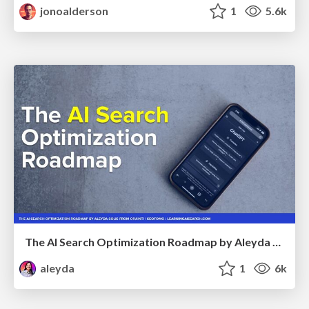
jonoalderson
1
5.6k
The AI Search Optimization Roadmap by Aleyda Solis
aleyda
1
6k