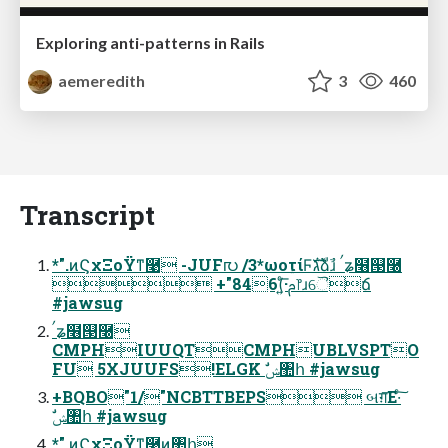
Exploring anti-patterns in Rails
aemeredith
3
460
Transcript
*".ͷϚχΞοΫͳ࿩ -JUF൛ /3*ωοτίϜגࣜձࣾɹ ࠤʑ໦୓࿠
 +"846(͍ͨ͞·ࢧ෦ɹୈճ
#jawsug
ࠤʑ໦୓࿠
CMPHIUUQTCMPHUBLVSPTO
FU 5XJUUFS!ELGK ࣗݾ঺հ #jawsug
+BQBO"1/"NCBTTBEPS બग़͞Ε·ͨ͠
ࣗݾ঺հ #jawsug
*".ͷϚχΞοΫͳ࿩ͷ঺հ