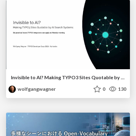
Invisible to AI? Making TYPO3 Sites Quotable by AI Search Systems
wolfgangwagner
0
130