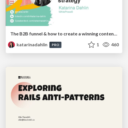
The B2B funnel & how to create a winning content strategy
katarinadahlin
1
460
PRO