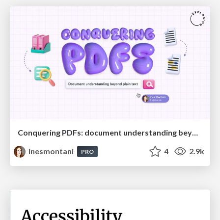
Conquering PDFs: document understanding beyond plain text
inesmontani
4
2.9k
PRO