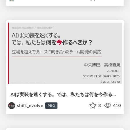
AIは実装を速くする。では、私たちは何を今作るべきか？－立場を越えてリリースに向き合ったチーム開発の実践 / 20260801 Hiromi Nakaya and Naoki Takahashi
shift_evolve
3
410
PRO