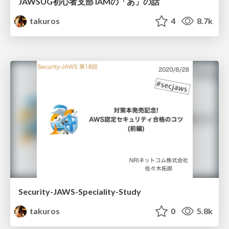
JAWSUG初心者支部 IAMの「あ」の話
takuros
4
8.7k
Security-JAWS-Speciality-Study
takuros
0
5.8k