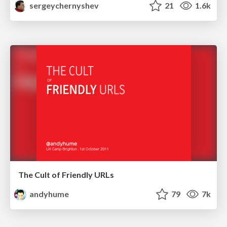
sergeychernyshev
21
1.6k
The Cult of Friendly URLs
andyhume
79
7k