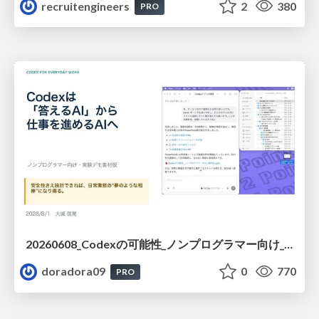
recruitengineers
2
380
PRO
20260608_Codexの可能性_ノンプログラマー向け_大城追記
doradora09
0
770
PRO