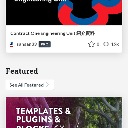
Contract One Engineering Unit 紹介資料
sansan33
0
19k
PRO
Featured
See All Featured