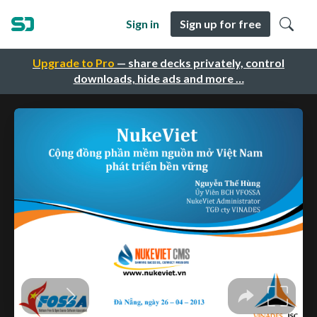
Sign in
Sign up for free
Upgrade to Pro
— share decks privately, control
downloads, hide ads and more …