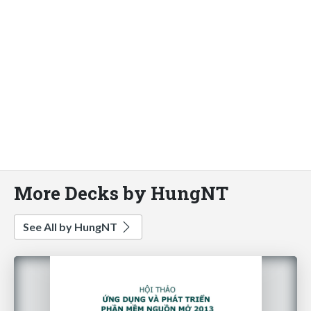
More Decks by HungNT
See All by HungNT