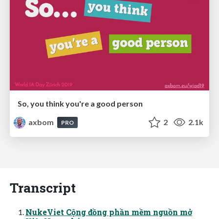
So, you think you're a good person
axbom
2
2.1k
PRO
Transcript
NukeViet Cộng đồng phần mềm nguồn mở