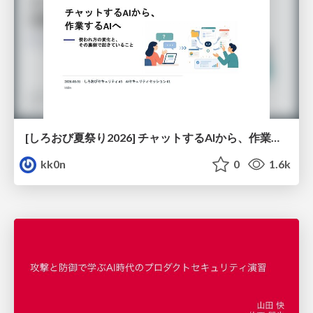
[しろおび夏祭り2026] チャットするAIから、作業するAIへ - 使われ方の変化と、その裏側で起きていること
kk0n
0
1.6k