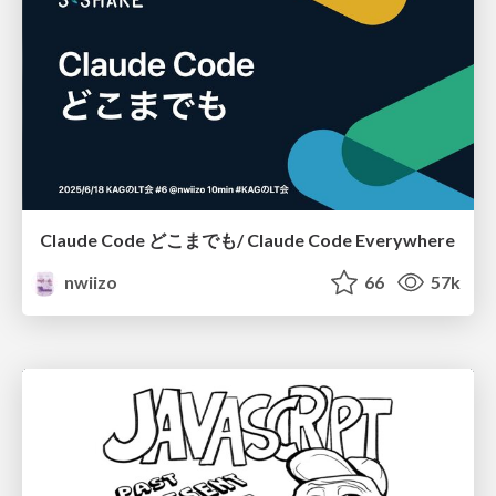
Claude Code どこまでも/ Claude Code Everywhere
nwiizo
66
57k