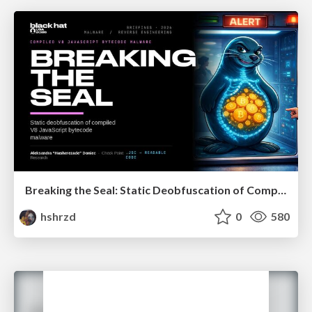
Breaking the Seal: Static Deobfuscation of Compiled V8 JavaScript Bytecode Malware
hshrzd
0
580