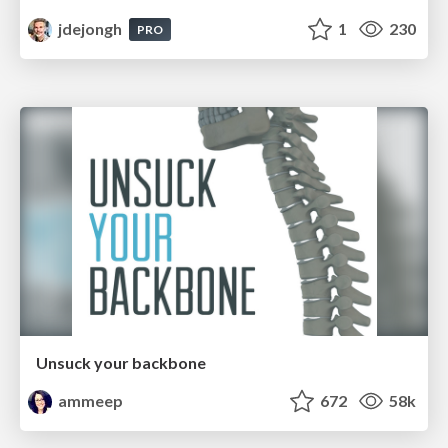
jdejongh
1
230
PRO
Unsuck your backbone
ammeep
672
58k