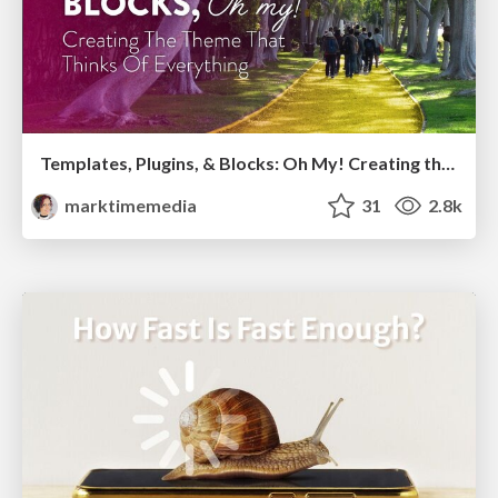
Templates, Plugins, & Blocks: Oh My! Creating the theme that thinks of everything
marktimemedia
31
2.8k