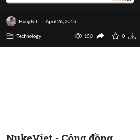
HungNT
April 26, 2013
Technology
150
0
NukeViet - Cộng đồng