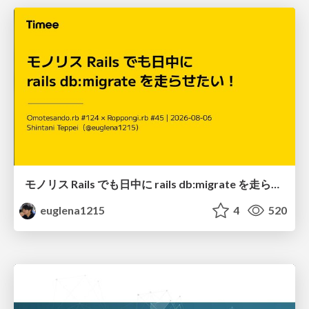
モノリス Rails でも日中に rails db:migrate を走らせたい！ / Daytime rails db:migrate on Monolithic Rails!
euglena1215
4
520