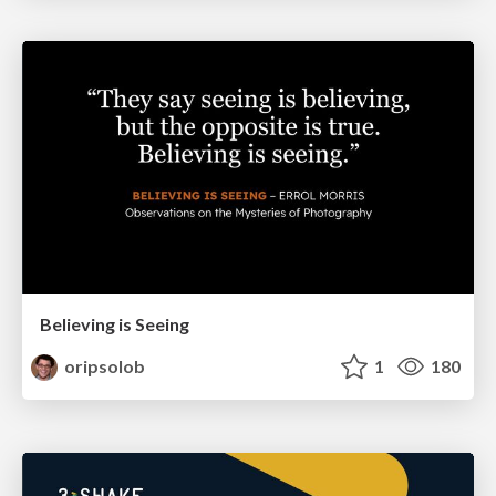
Believing is Seeing
oripsolob
1
180