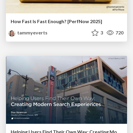
How Fast Is Fast Enough? [PerfNow 2025]
tammyeverts
3
720
Helping Users Find Their Own Way: Creating Modern Search Experiences