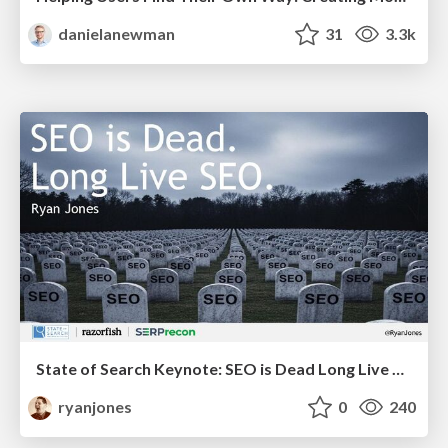
danielanewman
31
3.3k
State of Search Keynote: SEO is Dead Long Live SEO
ryanjones
0
240