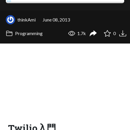
thinkAmi
June 08, 2013
Programming
1.7k
0
Twilio入門