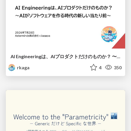
AI Engineeringは、AIプロダクトだけのものか？ 〜AIがソフトウェアを作る時代の新しい当たり前〜 / No AI in your product. AI Engineering in your development.
rkaga
4
350