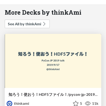
More Decks by thinkAmi
See All by thinkAmi
知ろう！使おう！HDF5ファイル！/pycon-jp-2019-talk
thinkami
5
11k