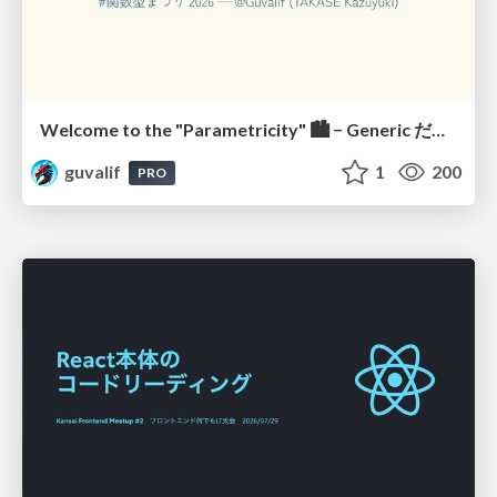
Welcome to the "Parametricity" 🏙️ − Generic だけど Specific な世界 −
guvalif
1
200
PRO