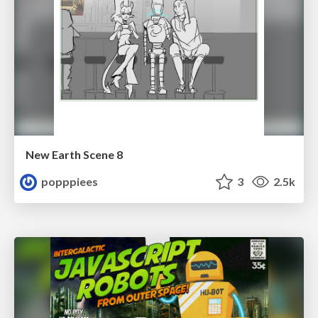
New Earth Scene 8
popppiees
3
2.5k