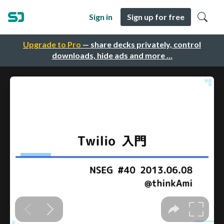
Sign in
Sign up for free
Upgrade to Pro
— share decks privately, control
downloads, hide ads and more …