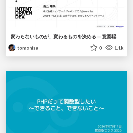
変わらないものが、変わるものを決める — 意図駆動開発 × イベントソーシング × イミュータブル | What Doesn't Change Decides What Can — IDD × Event Sourcing × Immutability
tomohisa
0
1.1k