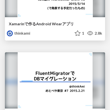
Xamarinで作るAndroid Wearアプリ
thinkami
1
2.8k