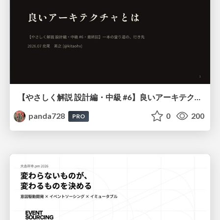
【やさしく解説 設計編・中級 #6】良いアーキテクチャとは ～ 一本の登り道の、行き先 ～
panda728
0
200
PRO