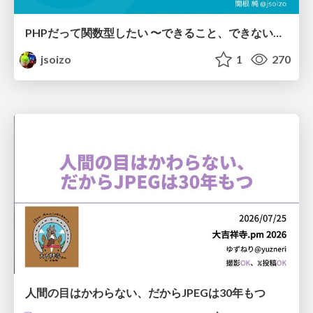
PHPだって関数型したい 〜できること、できないこと〜 / fp-in-php
jsoizo
1
270
人間の目はかわらない、だからJPEGは30年もつ