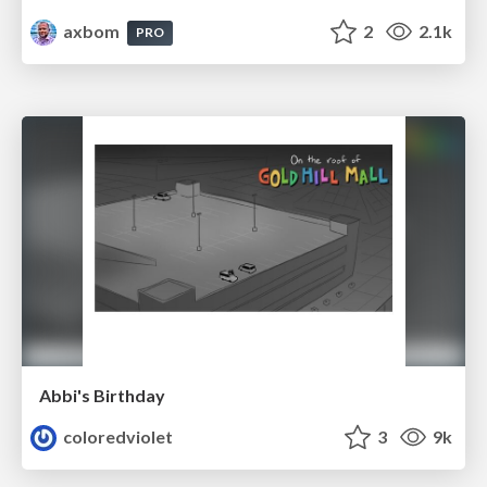
axbom
2
2.1k
PRO
Abbi's Birthday
coloredviolet
3
9k