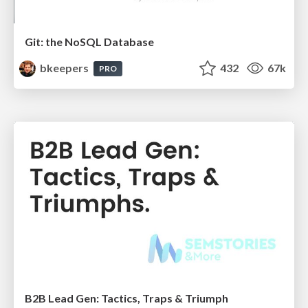
Git: the NoSQL Database
bkeepers
432
67k
PRO
B2B Lead Gen: Tactics, Traps & Triumph