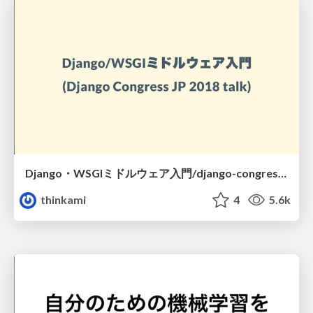
Django・WSGIミドルウェア入門/django-congress-jp-2018-talk
thinkami
4
5.6k