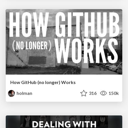
How GitHub (no longer) Works
holman
316
150k