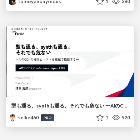
tomoyanonymous
1
380
型も通る、synthも通る、それでも危ない 〜AIのCDKの権限とコストを機械で検証する〜 / It Passes Type Checks, It Passes Synth Checks, but It’s Still Risky — Automatically Verifying Permissions and Costs in AI’s CDK —
seike460
1
520
PRO