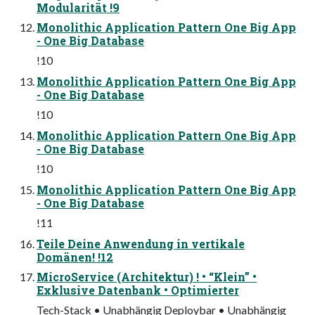
Modularität !9
Monolithic Application Pattern One Big App
- One Big Database
!10
Monolithic Application Pattern One Big App
- One Big Database
!10
Monolithic Application Pattern One Big App
- One Big Database
!10
Monolithic Application Pattern One Big App
- One Big Database
!11
Teile Deine Anwendung in vertikale
Domänen! !12
MicroService (Architektur) ! • “Klein” •
Exklusive Datenbank • Optimierter
Tech-Stack • Unabhängig Deploybar • Unabhängig