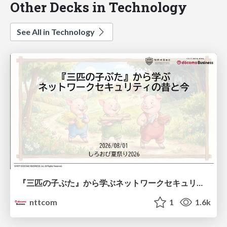
Other Decks in Technology
See All in Technology
『三匹の子ぶた』から学ぶネットワークセキュリティの昔と今 / Network Security: Then and Now Through the Lens of The Three Little Pigs
nttcom
1
1.6k