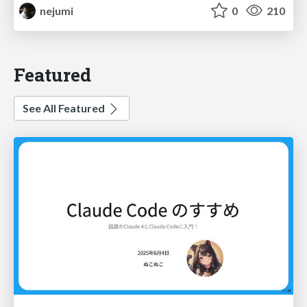
nejumi
0
210
Featured
See All Featured