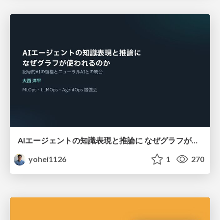
AIエージェントの知識表現と推論に なぜグラフが使われるのか - 記号的AIの復権とニューラルAIとの統合
yohei1126
1
270