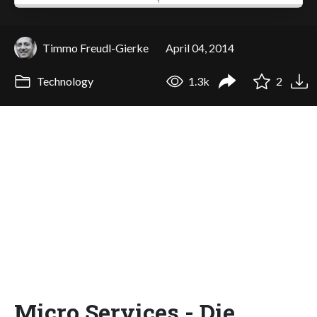
Timmo Freudl-Gierke
April 04, 2014
Technology
1.3k
2
Micro Services - Die