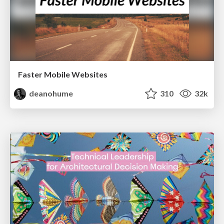
Faster Mobile Websites
deanohume
310
32k