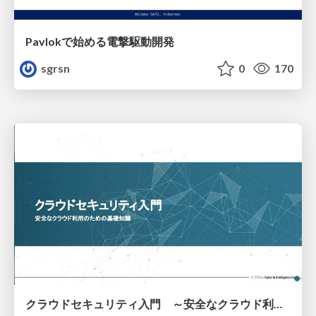
Pavlokで始める電撃駆動開発
sgrsn
0
170
クラウドセキュリティ入門 ～安全なクラウド利用のための基礎知識～