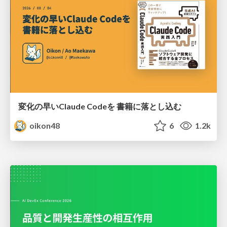
変化の早いClaude Codeを 書籍に落とし込む
oikon48
6
1.2k