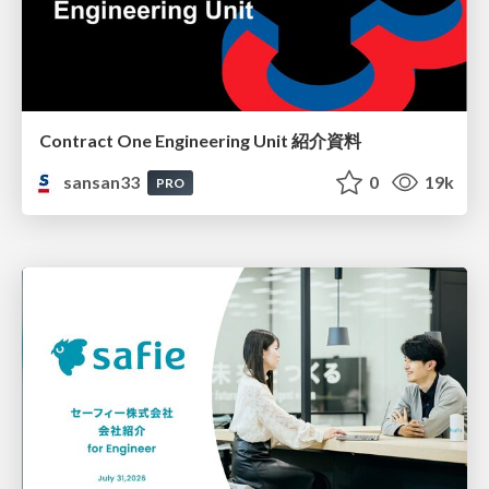
Contract One Engineering Unit 紹介資料
sansan33
0
19k
PRO