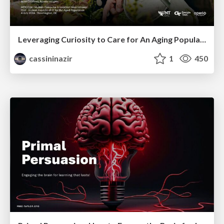
Leveraging Curiosity to Care for An Aging Population
cassininazir
1
450