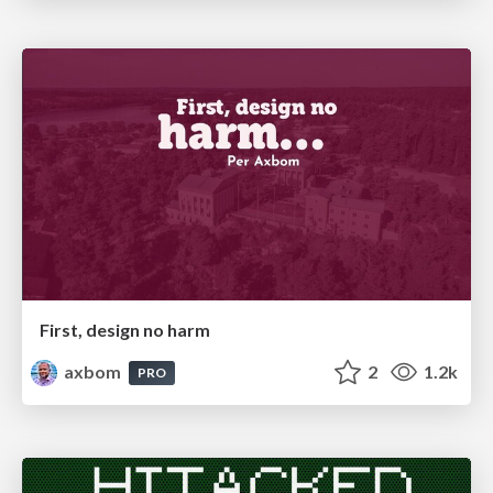
First, design no harm
axbom
2
1.2k
PRO