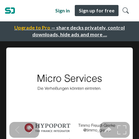
Sign in
Sign up for free
Upgrade to Pro
— share decks privately, control
downloads, hide ads and more …