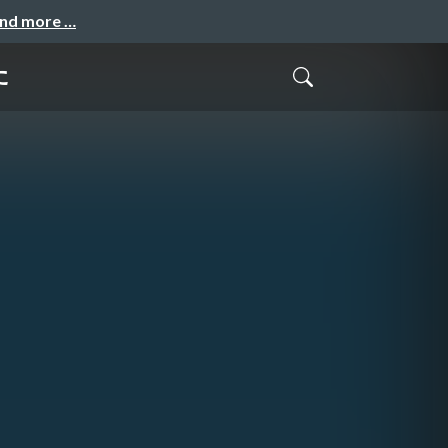
and more …
た