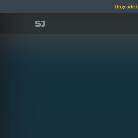
Upgrade t