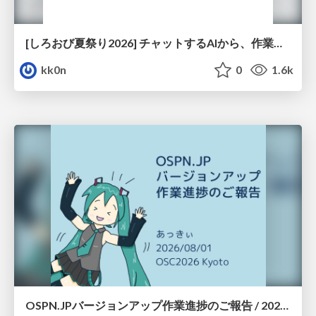
[しろおび夏祭り2026] チャットするAIから、作業するAIへ - 使われ方の変化と、その裏側で起きていること
kk0n
0
1.6k
OSPN.JPバージョンアップ作業進捗のご報告 / 20260801-osc26kyoto