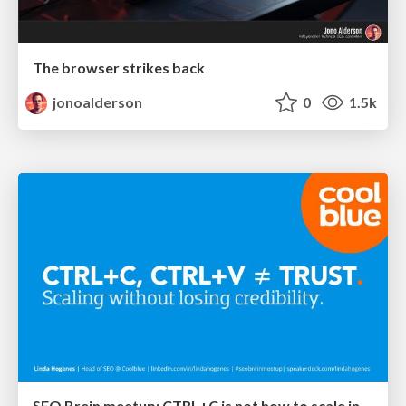
The browser strikes back
jonoalderson
0
1.5k
SEO Brein meetup: CTRL+C is not how to scale international SEO