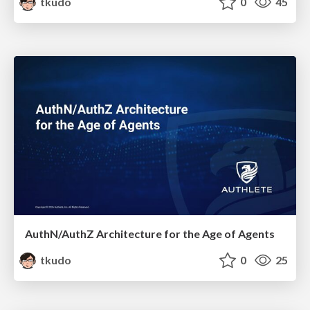
tkudo
0
45
AuthN/AuthZ Architecture for the Age of Agents
tkudo
0
25