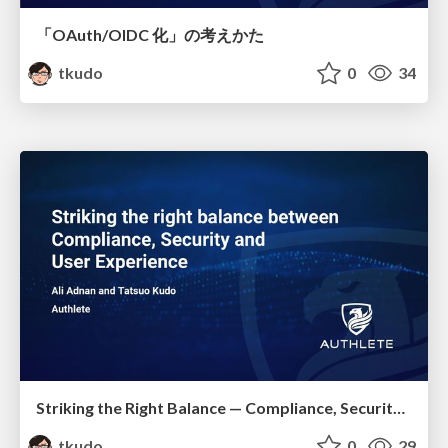
「OAuth/OIDC 化」の考えかた
tkudo
0
34
Striking the Right Balance — Compliance, Security and User Experience
tkudo
0
29