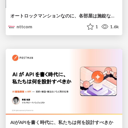
オートロックマンションなのに、各部屋は施錠なし！？ 攻撃者が組織内ネットワークで大暴れする理由 / The Front Door Is Locked, but the Rooms Are Wide Open: Why Attackers Move Freely Inside Enterprise Networks
nttcom
1
1.6k
AIがAPIを書く時代に、私たちは何を設計すべきか