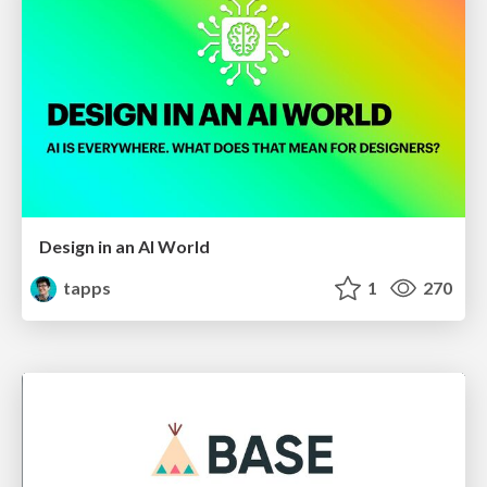
Design in an AI World
tapps
1
270