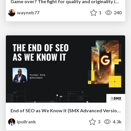
Game over? The fight for quality and originality in the time of robots
wayneb77
1
240
End of SEO as We Know It (SMX Advanced Version)
ipullrank
3
4.3k