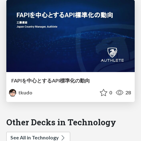
FAPIを中心とするAPI標準化の動向
tkudo
0
28
Other Decks in Technology
See All in Technology