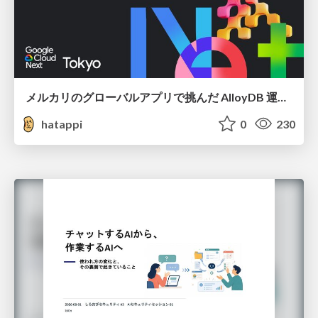
メルカリのグローバルアプリで挑んだ AlloyDB 運用と課題解決の実践記
hatappi
0
230