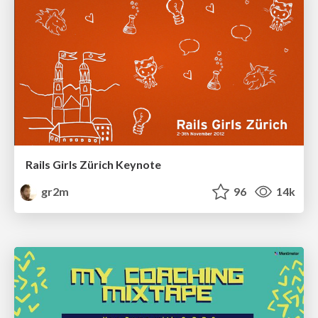
Rails Girls Zürich Keynote
gr2m
96
14k