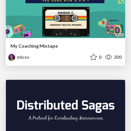
My Coaching Mixtape
mlcsv
0
200