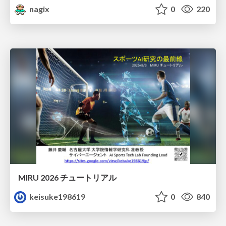
nagix
0
220
MIRU 2026 チュートリアル
keisuke198619
0
840