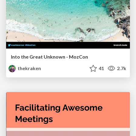
Into the Great Unknown - MozCon
thekraken
41
2.7k