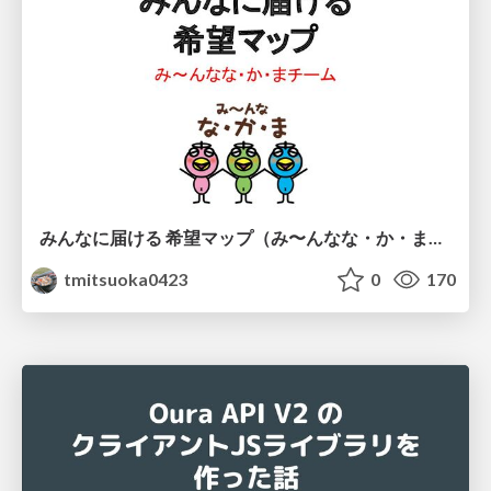
みんなに届ける 希望マップ（み〜んなな・か・まチーム）
tmitsuoka0423
0
170