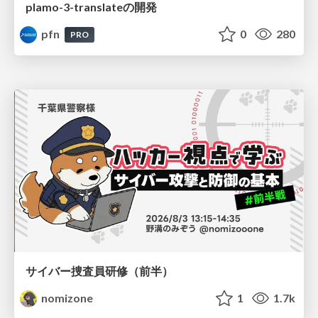
plamo-3-translateの開発
pfn
0
280
PRO
サイバー捜査員研修（前半）
nomizone
1
1.7k