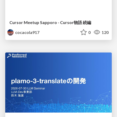
Cursor Meetup Sapporo - Cursor物語 続編
cocacola917
0
120