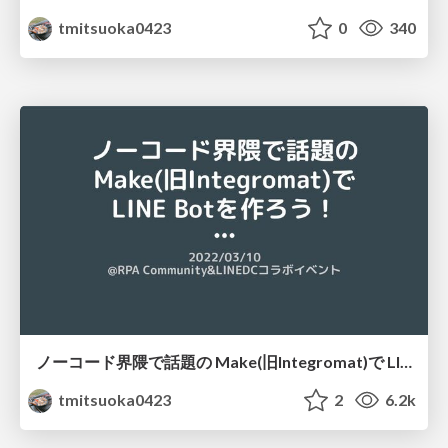
tmitsuoka0423
0
340
ノーコード界隈で話題の Make(旧Integromat)で LINE Botを作ろう！
tmitsuoka0423
2
6.2k