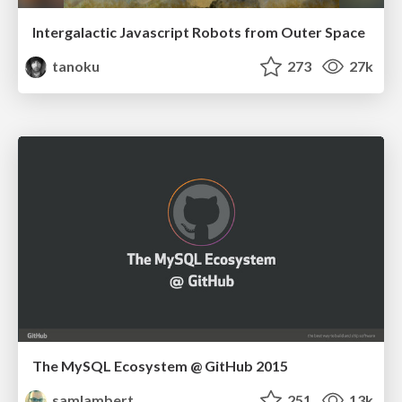
Intergalactic Javascript Robots from Outer Space
tanoku
273
27k
The MySQL Ecosystem @ GitHub 2015
samlambert
251
13k