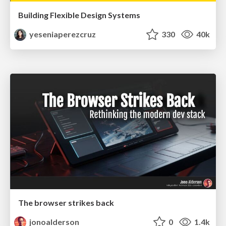
Building Flexible Design Systems
yeseniaperezcruz
330
40k
The browser strikes back
jonoalderson
0
1.4k