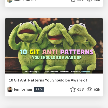
10 Git Anti Patterns You Should be Aware of
lemiorhan
659
62k
PRO