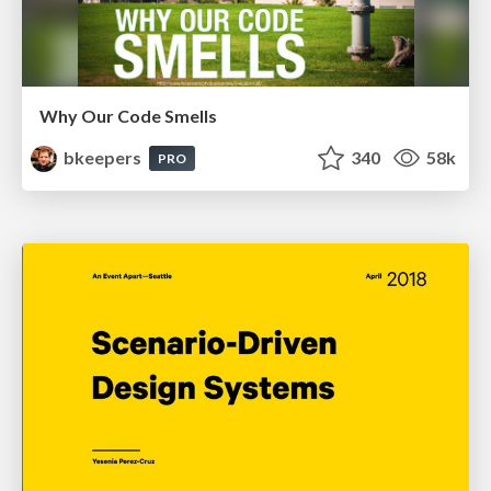
Why Our Code Smells
bkeepers
340
58k
PRO