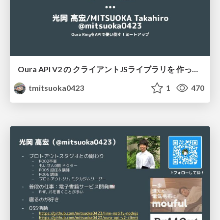
Oura API V2 の クライアントJSライブラリを 作った話
tmitsuoka0423
1
470