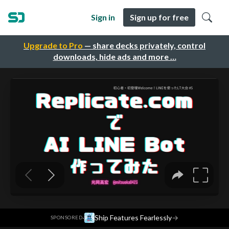
Sign in
Sign up for free
Upgrade to Pro
— share decks privately, control
downloads, hide ads and more …
·
Ship Features Fearlessly
→
SPONSORED