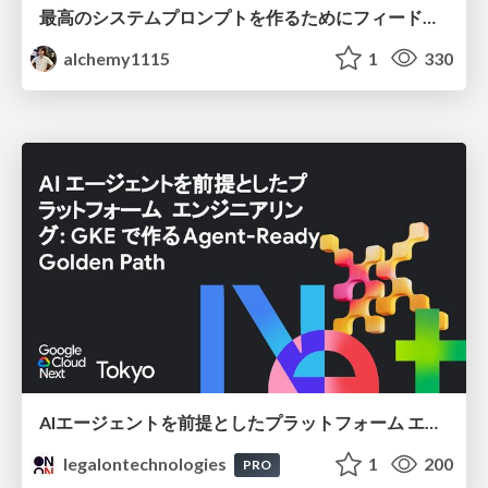
最高のシステムプロンプトを作るためにフィードバック機能を導入した話
alchemy1115
1
330
AIエージェントを前提としたプラットフォーム エンジニアリング：GKEで作るAgent-Ready Golden Path
legalontechnologies
1
200
PRO