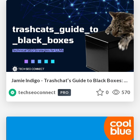
Jamie Indigo - Trashchat’s Guide to Black Boxes: Technical SEO Tactics for LLMs
techseoconnect
0
570
PRO