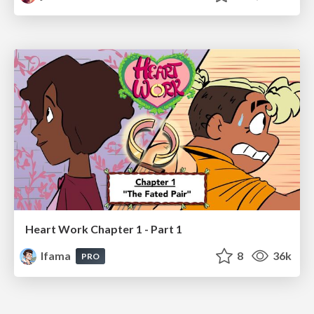
Heart Work Chapter 1 - Part 1
lfama
8
36k
PRO