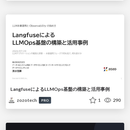
LangfuseによるLLMOps基盤の構築と活用事例
zozotech
1
290
PRO