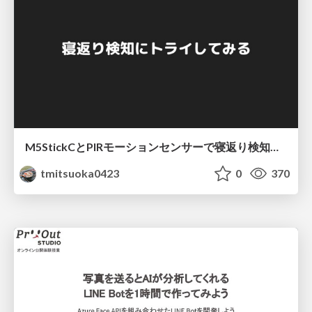
M5StickCとPIRモーションセンサーで寝返り検知にトライしてみる
tmitsuoka0423
0
370