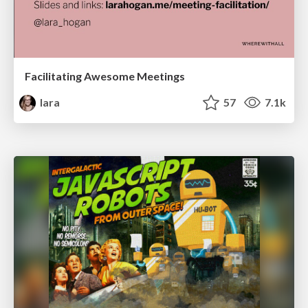
Facilitating Awesome Meetings
lara
57
7.1k