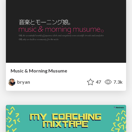
Music & Morning Musume
bryan
47
7.3k