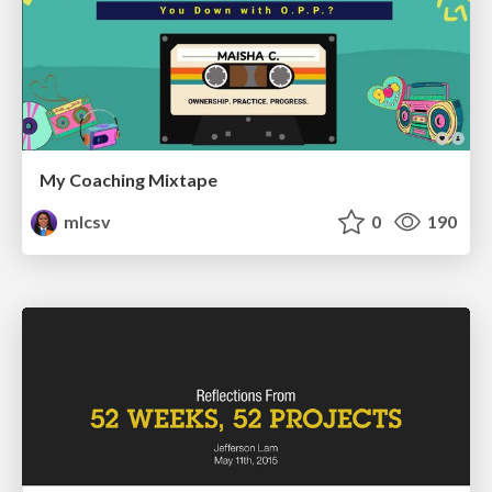
My Coaching Mixtape
mlcsv
0
190