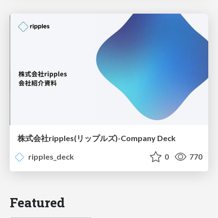
株式会社ripples(リップルズ)-Company Deck
ripples_deck
0
770
Featured