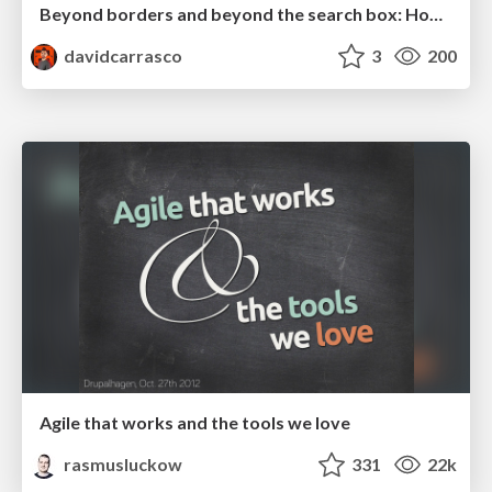
Beyond borders and beyond the search box: How to win the global "messy middle" with AI-driven SEO
davidcarrasco
3
200
Agile that works and the tools we love
rasmusluckow
331
22k