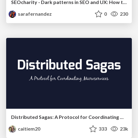
SEOcharity - Dark patterns in SEO and UX: How to avoid them and build a more ethical web
sarafernandez
0
230
Distributed Sagas: A Protocol for Coordinating Microservices
caitiem20
333
23k