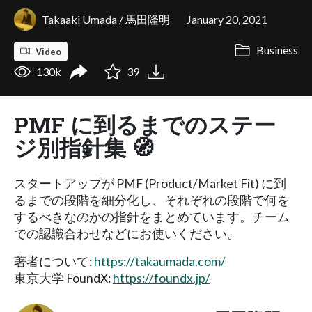
Takaaki Umada / 馬田隆明
January 20, 2021
Business
Video
130k
39
PMF に到るまでのステー
ジ別指針集 🧭
スタートアップが PMF (Product/Market Fit) に到
るまでの段階を細分化し、それぞれの段階で何を
するべきなのかの指針をまとめています。チーム
での認識合わせなどにお使いください。
著者について:
https://takaumada.com/
東京大学 FoundX:
https://foundx.jp/