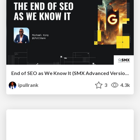
End of SEO as We Know It (SMX Advanced Version)
ipullrank
3
4.3k