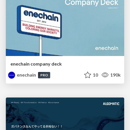
enechain company deck
enechain
10
190k
PRO