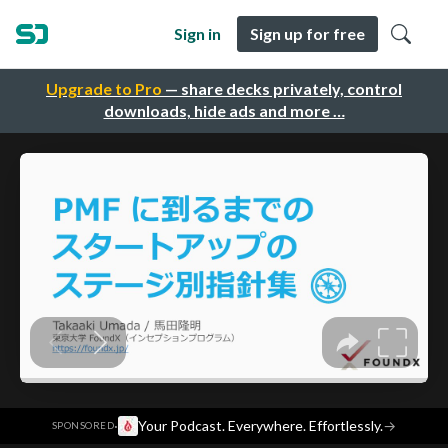
Sign in
Sign up for free
Upgrade to Pro
— share decks privately, control
downloads, hide ads and more …
·
Your Podcast. Everywhere. Effortlessly.
→
SPONSORED