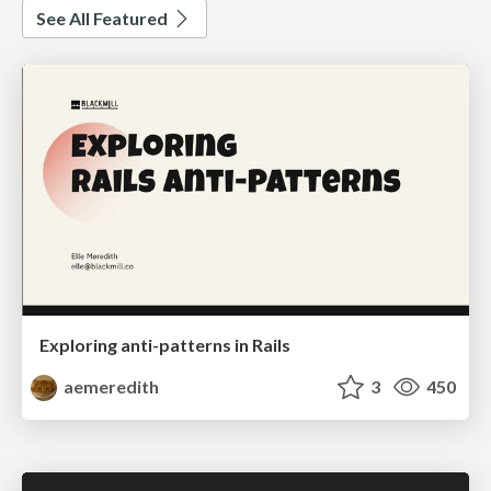
See All Featured
Exploring anti-patterns in Rails
aemeredith
3
450