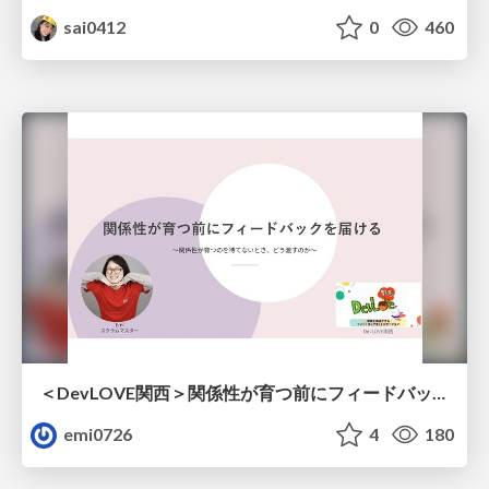
sai0412
0
460
＜DevLOVE関西＞関係性が育つ前にフィードバックを届ける ～関係性が育つのを待てないとき、どう渡すのか～
emi0726
4
180