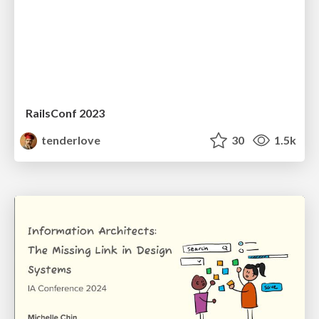
RailsConf 2023
tenderlove
30
1.5k