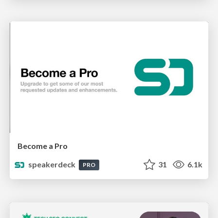
Become a Pro
speakerdeck
31
6.1k
PRO