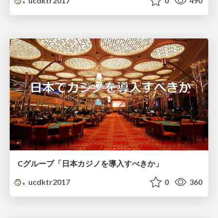
ucdktr2017
0
490
Cグループ「日本カジノを導入すべきか」
ucdktr2017
0
360