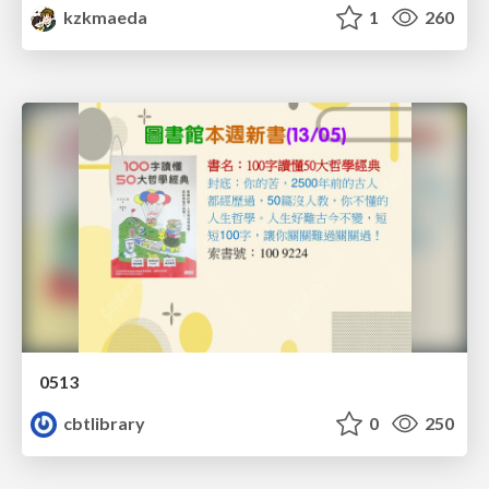
kzkmaeda
1
260
0513
cbtlibrary
0
250