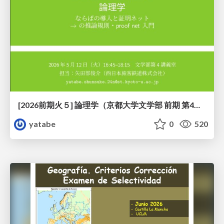
[2026前期火５] 論理学（京都大学文学部 前期 第4回）「 ならば（→）の導入と証明ネット」
yatabe
0
520