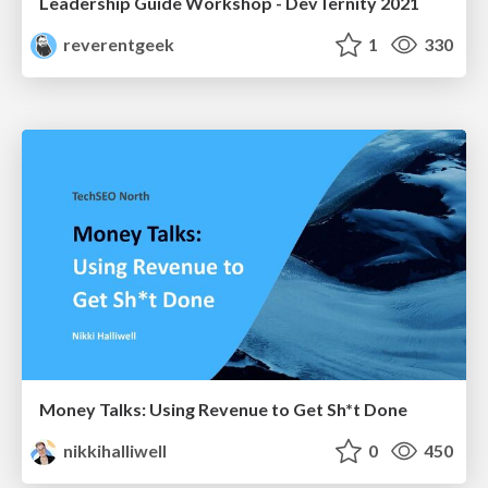
Leadership Guide Workshop - DevTernity 2021
reverentgeek
1
330
Money Talks: Using Revenue to Get Sh*t Done
nikkihalliwell
0
450