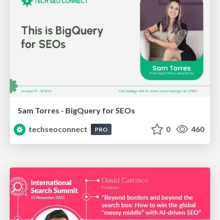
Sam Torres - BigQuery for SEOs
techseoconnect
0
460
PRO