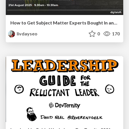
How to Get Subject Matter Experts Bought In and Actively Contributing to SEO & PR Initiatives.
livdayseo
0
170