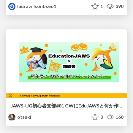
laurawilsonbseo1
1
390
JAWS-UG初心者支部#81 GWにEduJAWSと何か作ろうもくもく会！
otsuki
0
160