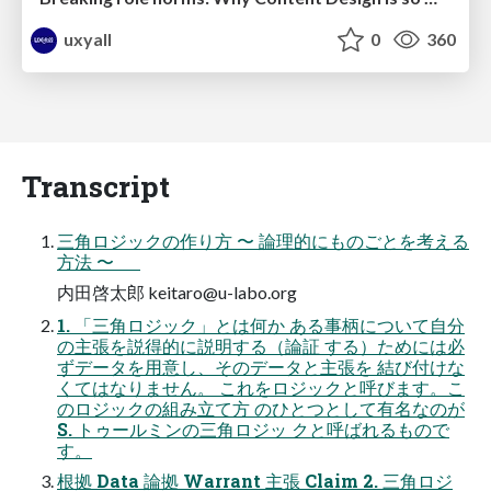
uxyall
0
360
Transcript
三角ロジックの作り方 〜 論理的にものごとを考える
方法 〜      
内田啓太郎
keitaro@u-labo.org
1. 「三角ロジック」とは何か ある事柄について自分
の主張を説得的に説明する（論証 する）ためには必
ずデータを用意し、そのデータと主張を 結び付けな
くてはなりません。 これをロジックと呼びます。こ
のロジックの組み立て方 のひとつとして有名なのが
S. トゥールミンの三角ロジッ クと呼ばれるもので
す。
根拠 Data 論拠 Warrant 主張 Claim 2. 三角ロジ