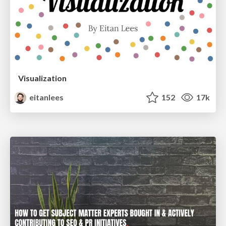
Visualization
eitanlees
152
17k