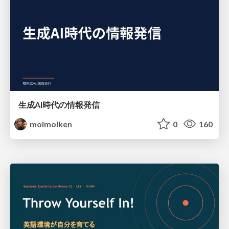
生成AI時代の情報発信
molmolken
0
160