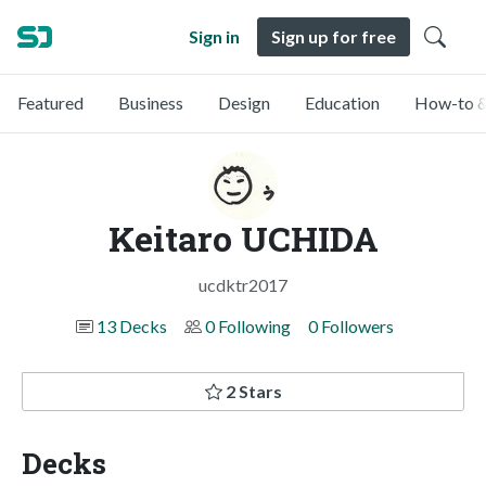
Sign in
Sign up for free
Featured
Business
Design
Education
How-to &
Keitaro UCHIDA
ucdktr2017
13 Decks
0 Following
0 Followers
2 Stars
Decks