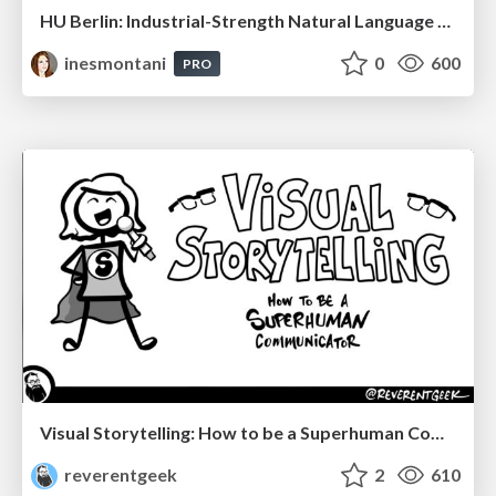
HU Berlin: Industrial-Strength Natural Language Processing with spaCy and Prodigy
inesmontani
0
600
PRO
Visual Storytelling: How to be a Superhuman Communicator
reverentgeek
2
610