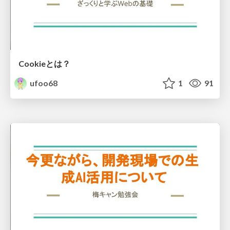
Cookieとは？
ufoo68
1
91