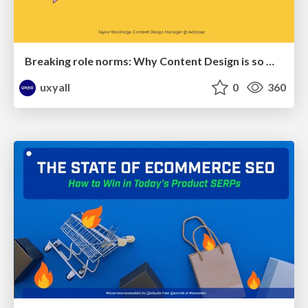
Breaking role norms: Why Content Design is so much more than writing copy - Taylor Woolridge
uxyall
0
360