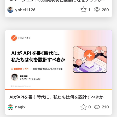
yohei1126
1
280
AIがAPIを書く時代に、私たちは何を設計すべきか
nagix
0
210