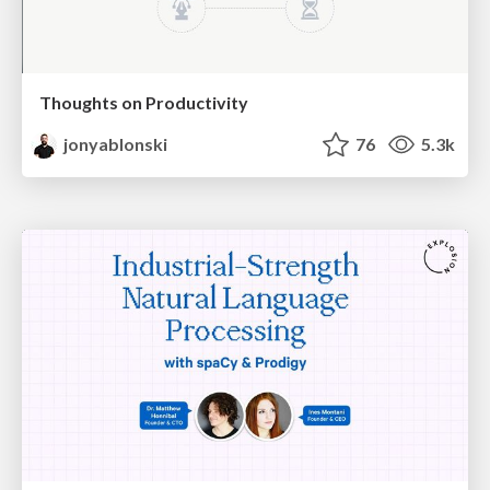
Thoughts on Productivity
jonyablonski
76
5.3k