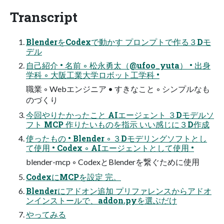
Transcript
BlenderをCodexで動かす プロンプトで作る３Dモ
デル
自己紹介 • 名前 ◦ 松永勇太（@ufoo_yuta） • 出身
学科 ◦ 大阪工業大学ロボット工学科 •
職業 ◦ Webエンジニア • すきなこと ◦ シンプルなも
のづくり
今回やりたかったこと AIエージェント ３Dモデルソ
フト MCP 作りたいものを指示 いい感じに３D作成
使ったもの • Blender ◦ ３Dモデリングソフトとし
て使用 • Codex ◦ AIエージェントとして使用 •
blender-mcp ◦ CodexとBlenderを繋ぐために使用
CodexにMCPを設定 完。
Blenderにアドオン追加 プリファレンスからアドオ
ンインストールで、addon.pyを選ぶだけ
やってみる