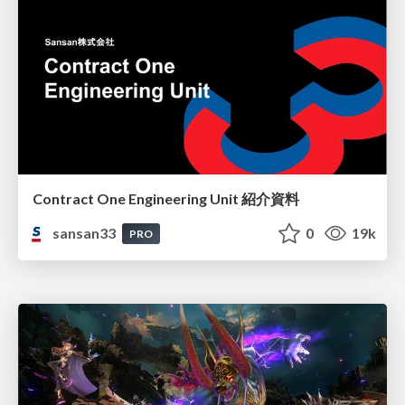
Contract One Engineering Unit 紹介資料
sansan33
0
19k
PRO