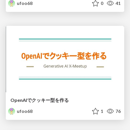
ufoo68
0
41
OpenAIでクッキー型を作る
ufoo68
1
76