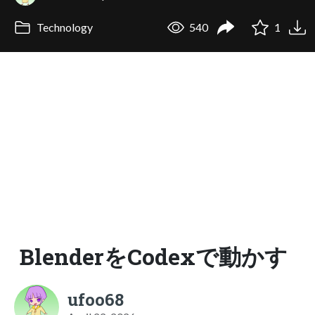
Technology
540
1
BlenderをCodexで動かす
ufoo68