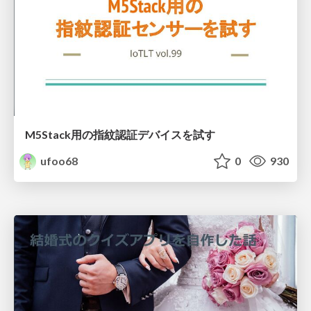
M5Stack用の指紋認証デバイスを試す
ufoo68
0
930