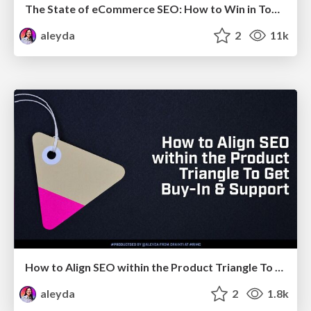
The State of eCommerce SEO: How to Win in Today's Products SERPs - #SEOweek
aleyda
2
11k
How to Align SEO within the Product Triangle To Get Buy-In & Support - #RIMC
aleyda
2
1.8k