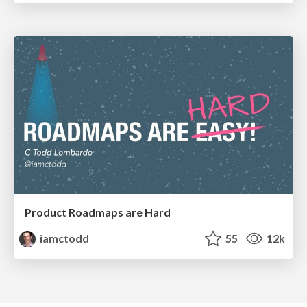
Product Roadmaps are Hard
iamctodd
55
12k