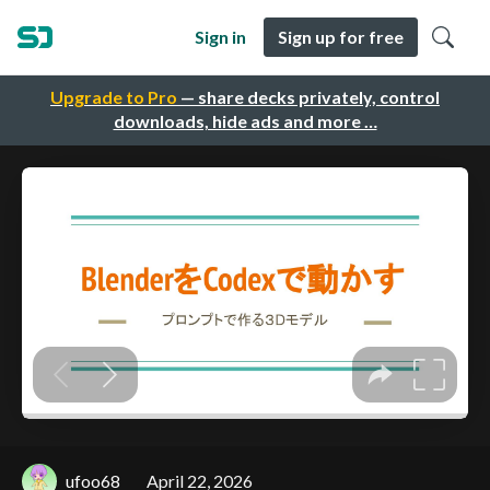
Sign in
Sign up for free
Upgrade to Pro
— share decks privately, control
downloads, hide ads and more …
ufoo68
April 22, 2026