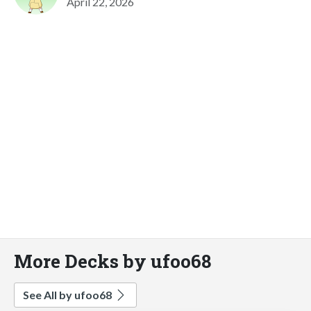
April 22, 2026
More Decks by ufoo68
See All by ufoo68