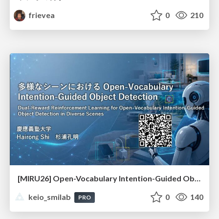
frievea
0
210
[MIRU26] Open-Vocabulary Intention-Guided Object Detection in Diverse Scenes
keio_smilab
0
140
PRO