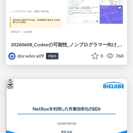
20260608_Codexの可能性_ノンプログラマー向け_大城追記
doradora09
0
760
PRO