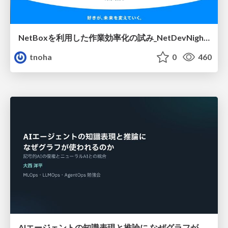
NetBoxを利用した作業効率化の試み_NetDevNight4
tnoha
0
460
AIエージェントの知識表現と推論に なぜグラフが使われるのか - 記号的AIの復権とニューラルAIとの統合