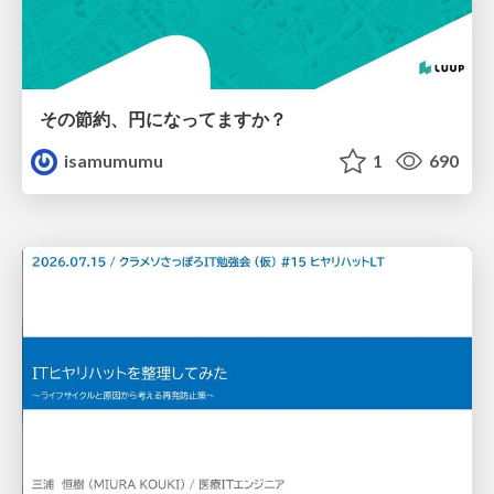
その節約、円になってますか？
isamumumu
1
690