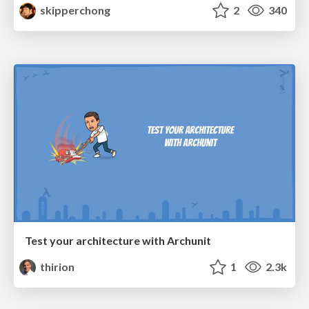
skipperchong
2
340
Test your architecture with Archunit
thirion
1
2.3k