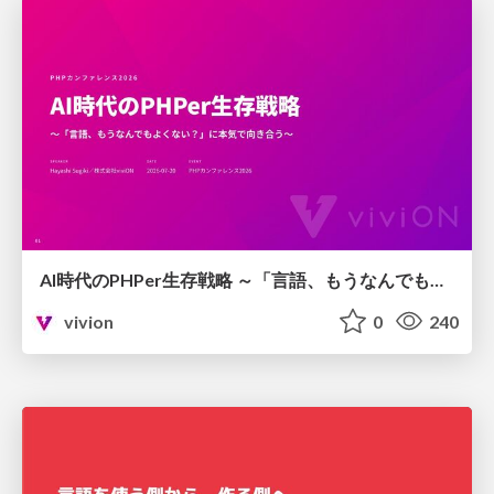
AI時代のPHPer生存戦略 ～「言語、もうなんでもよくない？」に本気で向き合う～
vivion
0
240