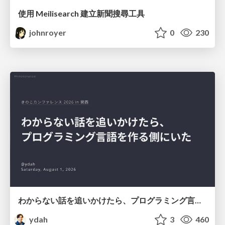
使用 Meilisearch 建立新聞搜尋工具
johnroyer
0
230
わからない話を追いかけたら、プログラミング言語を作る側にいた
ydah
3
460