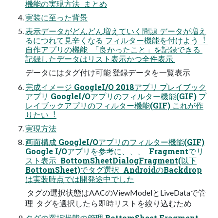
機能の実現⽅法  まとめ
実装に⾄った背景
表⽰データがどんどん増えていく問題 データが増え
るにつれて⾒⾟くなる フィルター機能を付けよう︕ 
⾃作アプリの機能  「良かったこと」を記録できる 
記録したデータはリスト表⽰かつ全件表⽰ 
データにはタグ付け可能 登録データを⼀覧表⽰
完成イメージ GoogleI/O 2018アプリ プレイブック
アプリ GoogleI/Oアプリのフィルター機能(GIF) プ
レイブックアプリのフィルター機能(GIF) これが作
りたい︕
実現⽅法
画⾯構成 GoogleI/Oアプリのフィルター機能(GIF)
Google I/Oアプリを参考に、、、  Fragmentでリ
スト表⽰  BottomSheetDialogFragment(以下
BottomSheet)でタグ選択  AndroidのBackdrop
は実装時点では開発途中でした
 タグの選択状態はAACのViewModelとLiveDataで管
理  タグを選択したら即時リストを絞り込むため
タグの選択状態の管理 BottomSheet Fragment