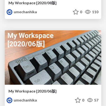
My Workspace [2020/08版]
umechanhika
0
110
My Workspace [2020/06版]
umechanhika
0
57