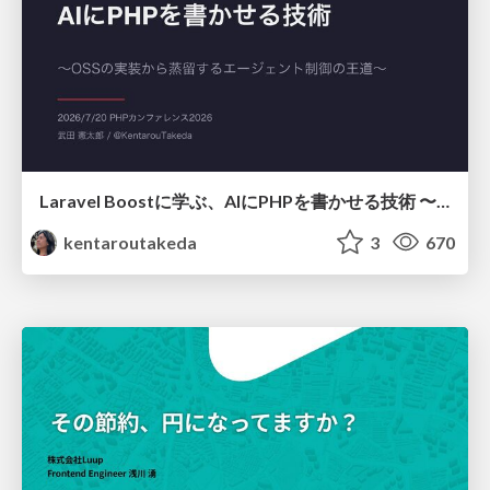
Laravel Boostに学ぶ、AIにPHPを書かせる技術 〜OSSの実装から蒸留するエージェント制御の王道〜
kentaroutakeda
3
670