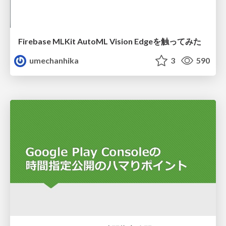
Firebase MLKit AutoML Vision Edgeを触ってみた
umechanhika
3
590