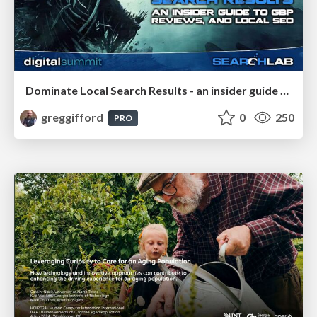
Dominate Local Search Results - an insider guide to GBP, reviews, and Local SEO
greggifford
0
250
PRO