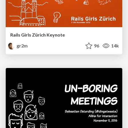
Rails Girls Zürich Keynote
gr2m
96
14k