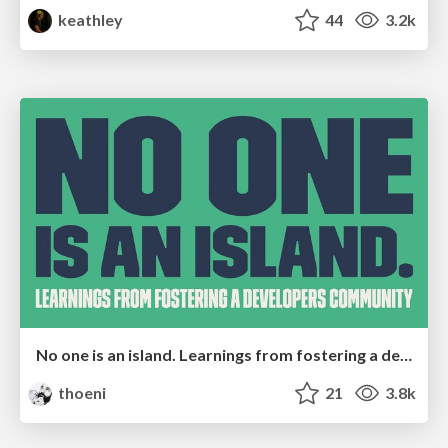
keathley
44
3.2k
No one is an island. Learnings from fostering a developers community.
thoeni
21
3.8k