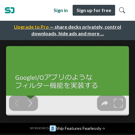
Sign in
Sign up for free
Upgrade to Pro
— share decks privately, control
downloads, hide ads and more …
·
Ship Features Fearlessly
→
SPONSORED