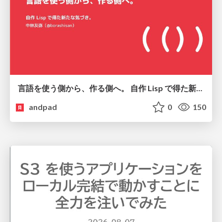
言語を使う側から、作る側へ。 自作 Lisp で得た新たな気づき。
andpad
0
150