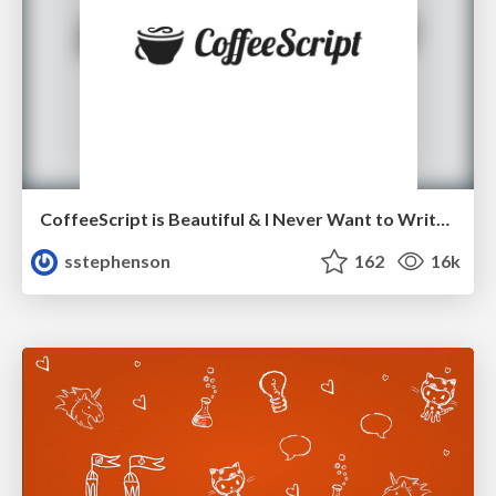
CoffeeScript is Beautiful & I Never Want to Write Plain JavaScript Again
sstephenson
162
16k