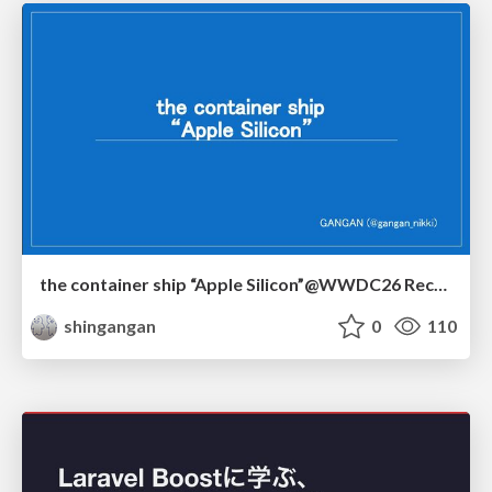
the container ship “Apple Silicon”@WWDC26 Recap -Japan-\(region).swift
shingangan
0
110