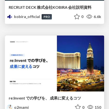
RECRUIT DECK 株式会社KOBIRA 会社説明資料
kobira_official
0
6.6k
PRO
re:Invent での学びを、 成果に変えるコツ
o2mami
0
150