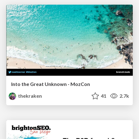
Into the Great Unknown - MozCon
thekraken
41
2.7k