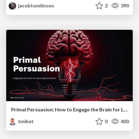
jacobtomlinson
2
390
Primal Persuasion: How to Engage the Brain for Learning That Lasts
tmiket
0
400