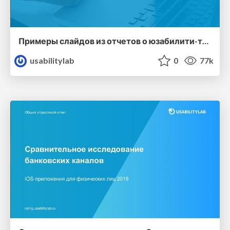
Примеры слайдов из отчетов о юзабилити-тестированиях USABILITYLAB
usabilitylab
0
77k