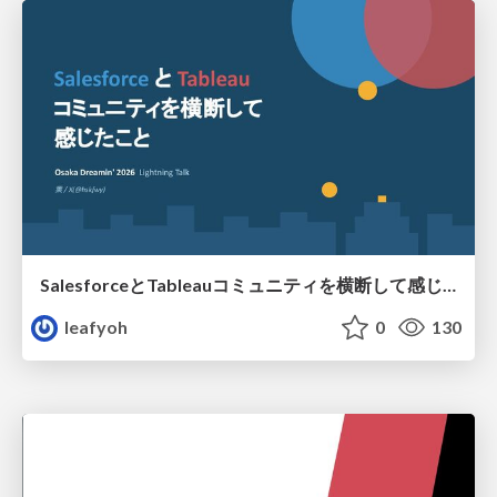
SalesforceとTableauコミュニティを横断して感じたこと（Osaka Dreamin）
leafyoh
0
130