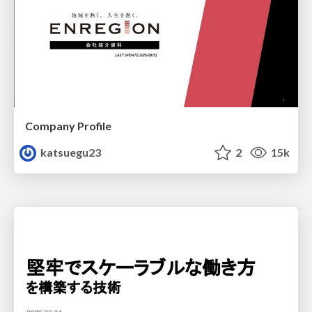
Company Profile
katsuegu23
2
15k