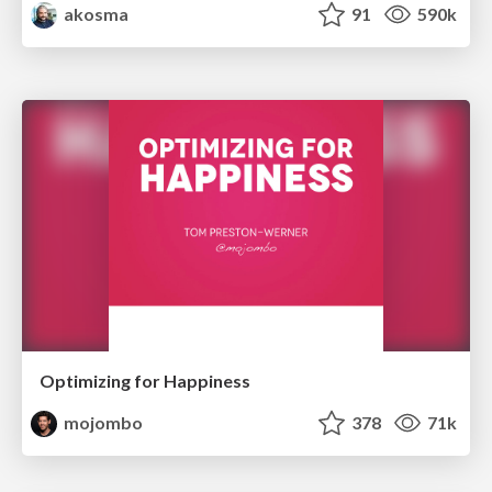
akosma
91
590k
Optimizing for Happiness
mojombo
378
71k