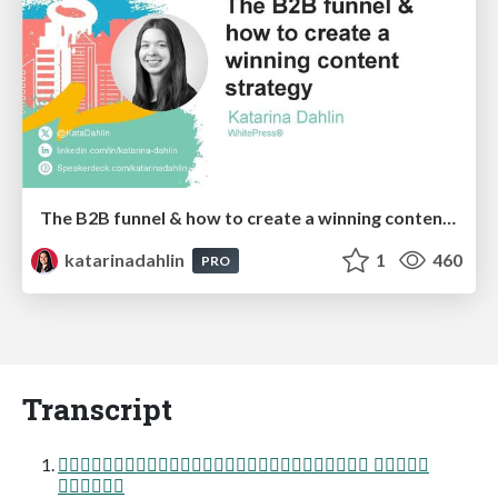
The B2B funnel & how to create a winning content strategy
katarinadahlin
1
460
PRO
Transcript
 
