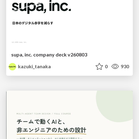
supa, inc. company deck v260803
kazuki_tanaka
0
930