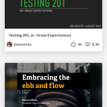
Testing 201, or: Great Expectations
jmmastey
46
8.2k