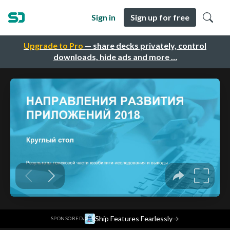
Sign in
Sign up for free
Upgrade to Pro
— share decks privately, control
downloads, hide ads and more …
·
Ship Features Fearlessly
→
SPONSORED