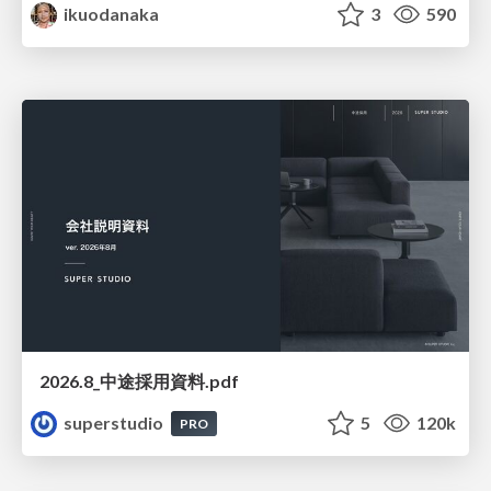
ikuodanaka
3
590
2026.8_中途採用資料.pdf
superstudio
5
120k
PRO