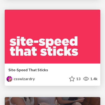
Site-Speed That Sticks
csswizardry
13
1.4k