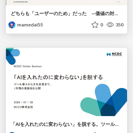
どちらも「ユーザーのため」だった —価値の対立を仮説検証に変えて #Scrumfest Osaka 2026
mamedai55
0
350
「AIを入れたのに変わらない」を脱する。ツール導入から文化定着まで、1年間の実践知を公開