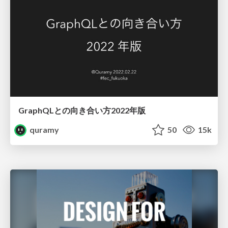
GraphQLとの向き合い方2022年版
quramy
50
15k