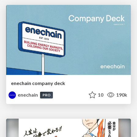
enechain company deck
enechain
10
190k
PRO