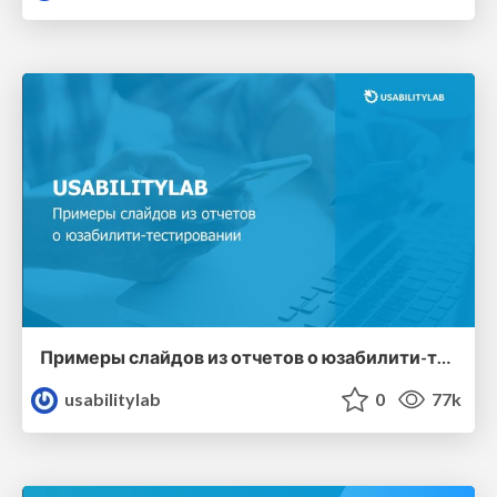
Примеры слайдов из отчетов о юзабилити-тестированиях USABILITYLAB
usabilitylab
0
77k