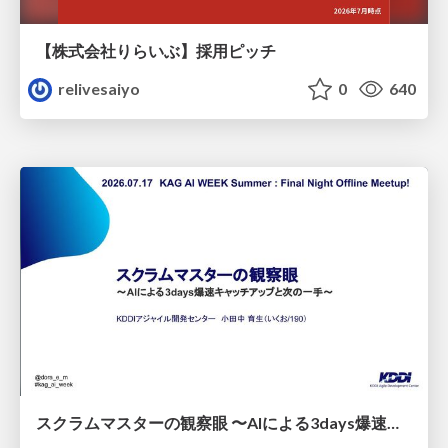
【株式会社りらいぶ】採用ピッチ
relivesaiyo
0
640
スクラムマスターの観察眼 〜AIによる3days爆速キャッチアップと次の一手〜/The Scrum Master's Insight: Lightning-Fast 3-Day Catch-Up with AI and the Next Move