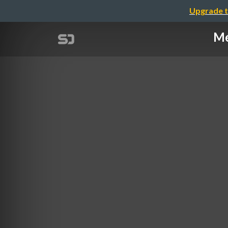
Upgrade t
Mé