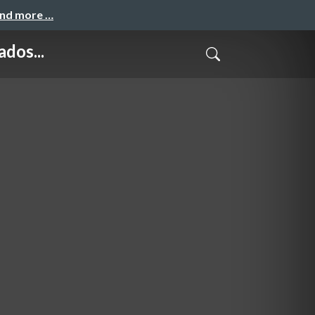
and more …
dos...