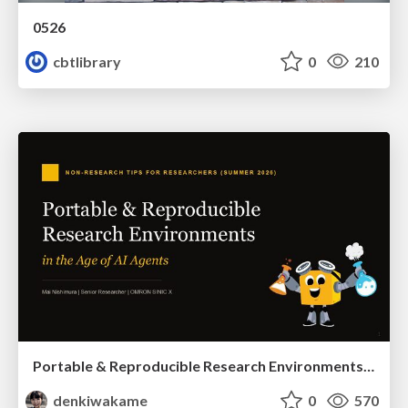
0526
cbtlibrary
0
210
Portable & Reproducible Research Environments in the Age of AI Agents
denkiwakame
0
570