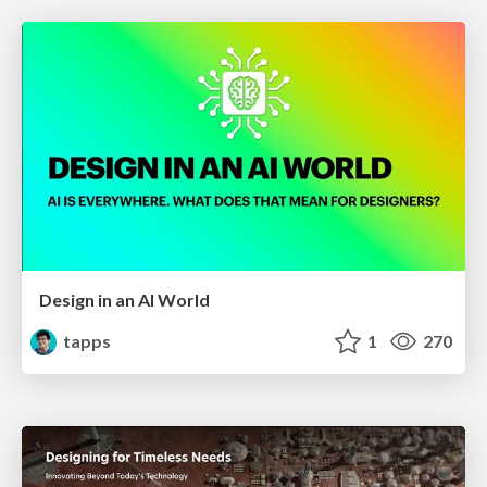
Design in an AI World
tapps
1
270