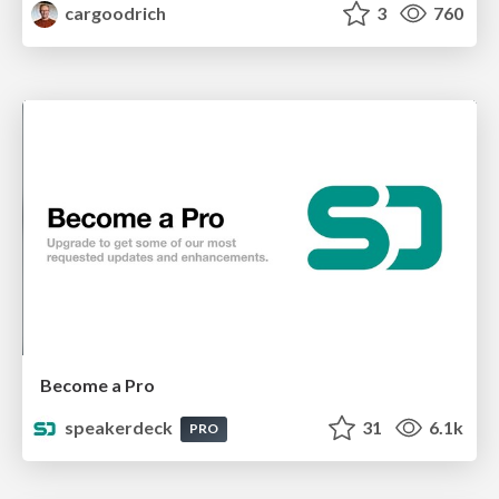
cargoodrich
3
760
Become a Pro
speakerdeck
31
6.1k
PRO