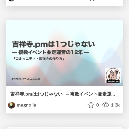
吉祥寺.pmは1つじゃない — 複数イベント並走運営の12年 —
magnolia
0
1.3k