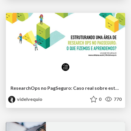
ResearchOps no PagSeguro: Caso real sobre estruturação de área
videlvequio
0
770