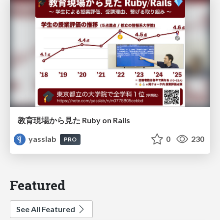
教育現場から見た Ruby on Rails
yasslab
0
230
PRO
Featured
See All Featured