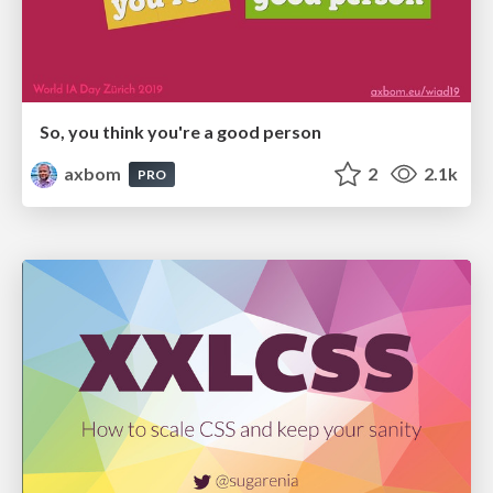
So, you think you're a good person
axbom
2
2.1k
PRO