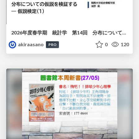
2026年度春学期 統計学 第14回 分布についての仮説を検証する ― 仮説検定（１） (2026. 7. 2)
akiraasano
0
120
PRO