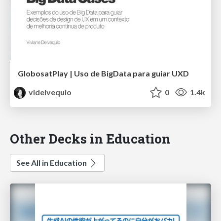
GlobosatPlay | Uso de BigData para guiar UXD
videlvequio
0
1.4k
Other Decks in Education
See All in Education