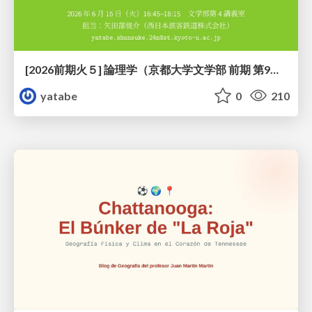
[2026前期火５] 論理学（京都大学文学部 前期 第9回）「正規化の停止性——ヒドラゲームによる証明」
yatabe
0
210