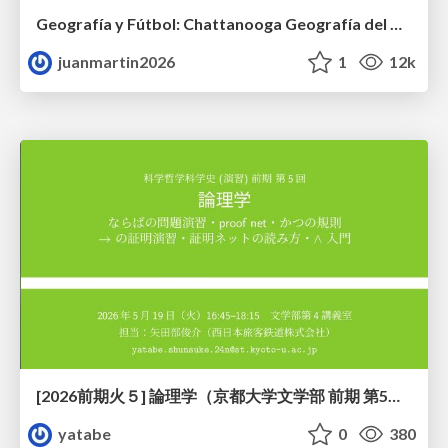
Geografía y Fútbol: Chattanooga Geografía del Búnker de La Roja.
juanmartin2026
1
12k
[2026前期火５] 論理学（京都大学文学部 前期 第5回）「 ならばの問題演習・proof net・かつの規則」
yatabe
0
380