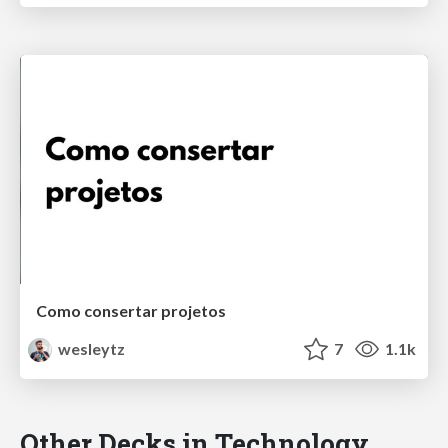
Como consertar projetos
wesleytz
7
1.1k
Other Decks in Technology