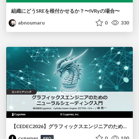
組織にどうSREを根付かせるか？〜IVRyの場合〜
abnoumaru
0
330
【CEDEC2026】グラフィックスエンジニアのためのニューラルシェーディング入門
cygames
0
100
PRO