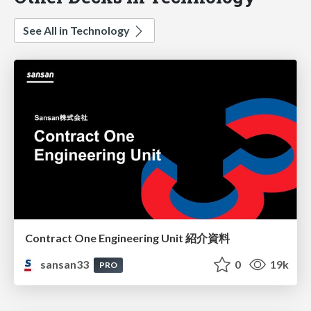
See All in Technology
Contract One Engineering Unit 紹介資料
sansan33
0
19k
PRO