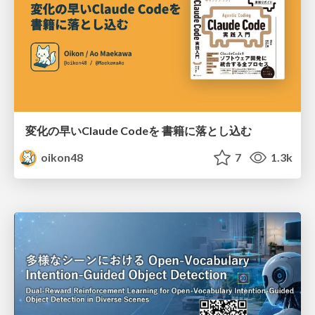
変化の早いClaude Codeを 書籍に落とし込む
oikon48
7
1.3k