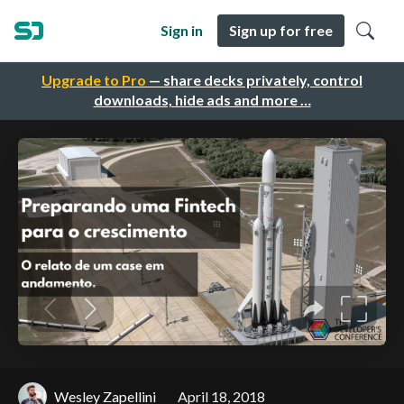
Sign in
Sign up for free
Upgrade to Pro
— share decks privately, control
downloads, hide ads and more …
Wesley Zapellini
April 18, 2018