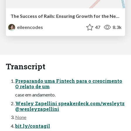
The Success of Rails: Ensuring Growth for the Next 100 Years
eileencodes
47
8.3k
Transcript
Preparando uma Fintech para o crescimento
O relato de um
case em andamento.
Wesley Zapellini speakerdeck.com/wesleytz
@wesleyzapellini
None
bit.ly/contagil