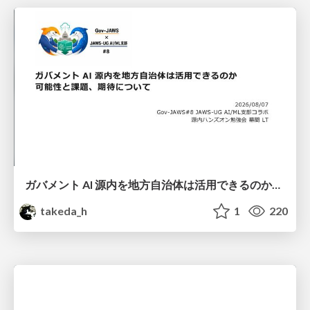
ガバメント AI 源内を地方自治体は活用できるのか 可能性と課題、期待について
takeda_h
1
220