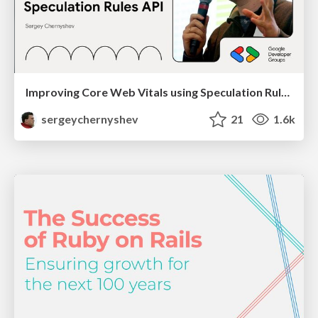
Improving Core Web Vitals using Speculation Rules API
sergeychernyshev
21
1.6k