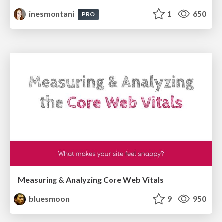
inesmontani
1
650
PRO
Measuring & Analyzing Core Web Vitals
bluesmoon
9
950