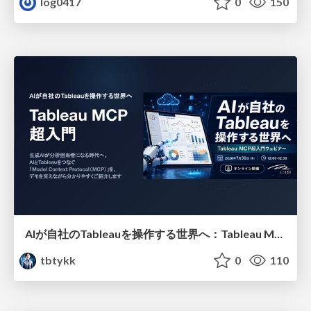
log0417
0
150
AIが自社のTableauを操作する世界へ：Tableau MCP超入門
tbtykk
0
110