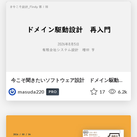
今こそ聞きたいソフトウェア設計 ドメイン駆動設計再入門
masuda220
17
6.2k
PRO