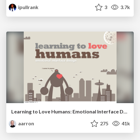
ipullrank
3
3.7k
Learning to Love Humans: Emotional Interface Design
aarron
275
41k