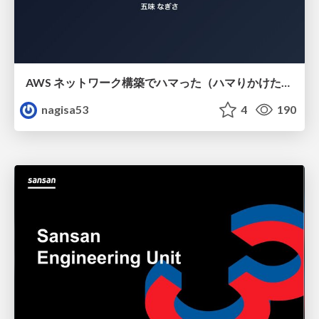
AWS ネットワーク構築でハマった（ハマりかけた） 5選とそこから得た教訓
nagisa53
4
190