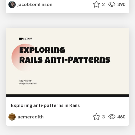
jacobtomlinson
2
390
Exploring anti-patterns in Rails
aemeredith
3
460