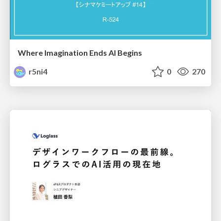
Where Imagination Ends AI Begins
r5ni4
0
270