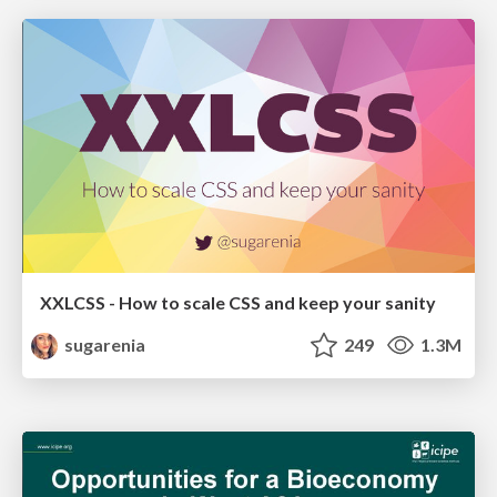
XXLCSS - How to scale CSS and keep your sanity
sugarenia
249
1.3M