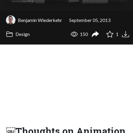
Benjamin Wiederkehr
September 05, 2013
Design
150
1
￼Thoughts on Animation