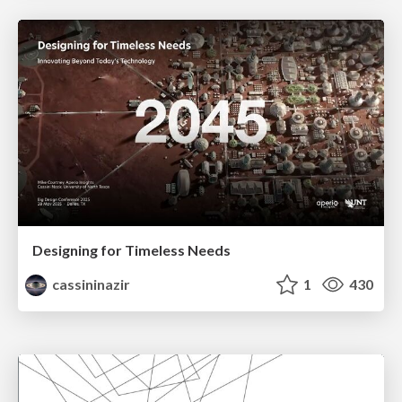
Designing for Timeless Needs
cassininazir
1
430