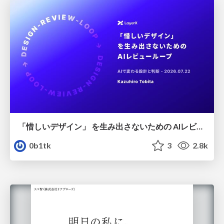
「惜しいデザイン」 を生み出さないための AIレビューループ
0b1tk
3
2.8k