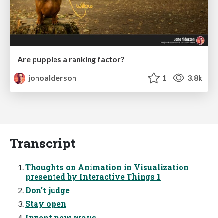
Are puppies a ranking factor?
jonoalderson
1
3.8k
Transcript
Thoughts on Animation in Visualization
presented by Interactive Things 1
Don’t judge
Stay open
Invent new ways