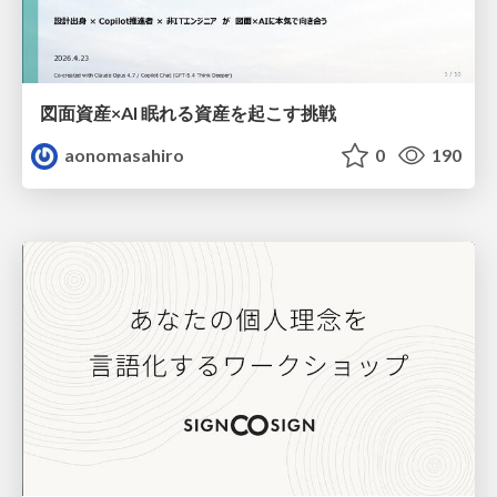
図面資産×AI 眠れる資産を起こす挑戦
aonomasahiro
0
190