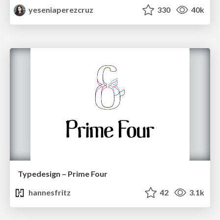
yeseniaperezcruz
330
40k
Typedesign – Prime Four
hannesfritz
42
3.1k