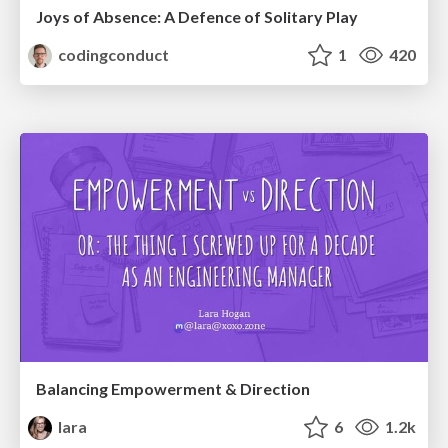
Joys of Absence: A Defence of Solitary Play
codingconduct
1
420
Balancing Empowerment & Direction
lara
6
1.2k