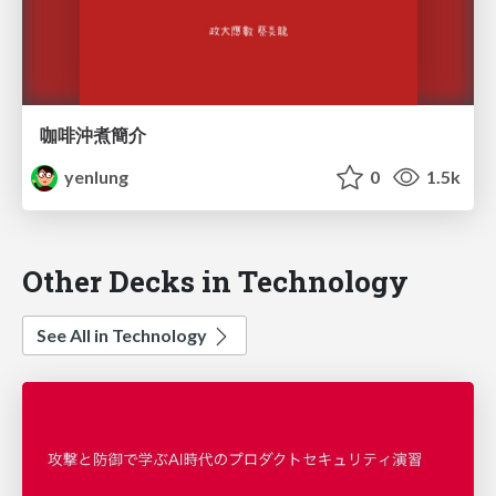
咖啡沖煮簡介
yenlung
0
1.5k
Other Decks in Technology
See All in Technology