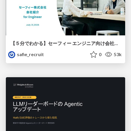
【５分でわかる】セーフィー エンジニア向け会社紹介
safie_recruit
0
53k