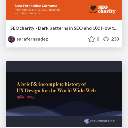
SEOcharity - Dark patterns in SEO and UX: How to avoid them and build a more ethical web
sarafernandez
0
230