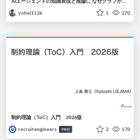
AIエージェントの知識表現と推論に なぜグラフが使われるのか - 記号的AIの復権とニューラルAIとの統合
yohei1126
1
270
制約理論（ToC）入門 2026版
recruitengineers
2
170
PRO