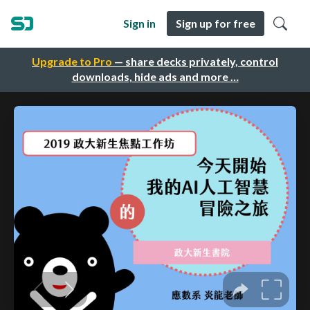
Sign in
Sign up for free
Upgrade to Pro
— share decks privately, control
downloads, hide ads and more …