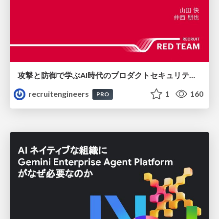
攻撃と防御で学ぶAI時代のプロダクトセキュリティ演習
recruitengineers
1
160
PRO