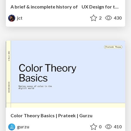
A brief & incomplete history of UX Design for the World Wide Web: 1989–2019
jct
2
430
Color Theory Basics | Prateek | Gurzu
gurzu
0
410