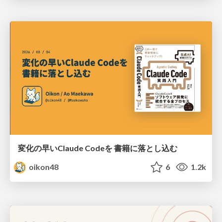
変化の早いClaude Codeを 書籍に落とし込む
oikon48
6
1.2k