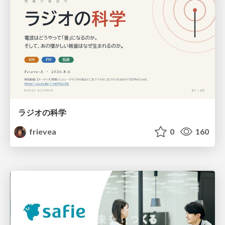
ラジオの科学
frievea
0
160