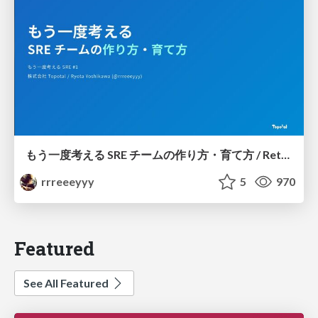
もう一度考える SRE チームの作り方・育て方 / Rethinking SRE #1: Building and Growing SRE Teams
rrreeeyyy
5
970
Featured
See All Featured