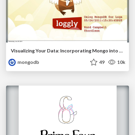
Visualizing Your Data: Incorporating Mongo into Loggly Infrastructure
mongodb
49
10k