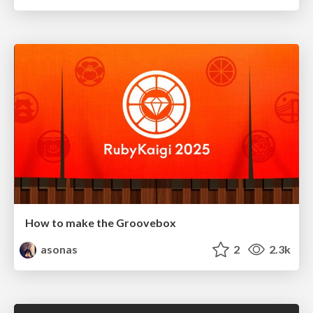
How to make the Groovebox
asonas
2
2.3k