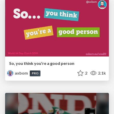
So, you think you're a good person
axbom
2
2.1k
PRO