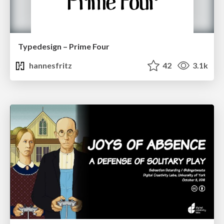
Typedesign – Prime Four
hannesfritz
42
3.1k