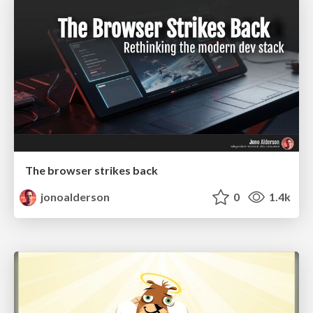
The browser strikes back
jonoalderson
0
1.4k